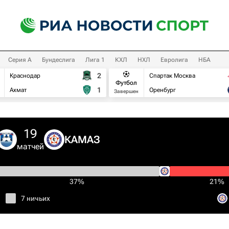
Серия А
Бундеслига
Лига 1
КХЛ
НХЛ
Евролига
НБА
2
Краснодар
Спартак Москва
Футбол
1
Ахмат
Оренбург
Завершен
19
КАМАЗ
матчей
37%
21%
7 ничьих