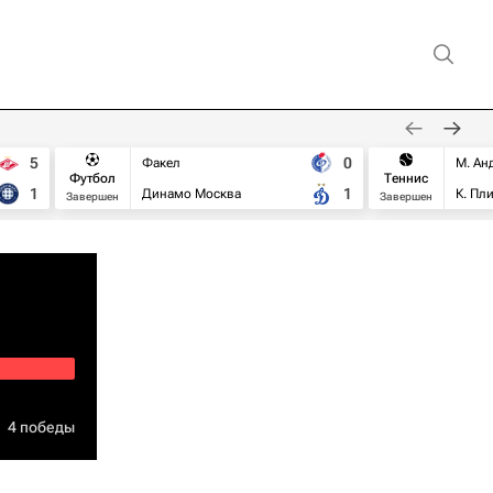
5
0
Факел
М. Ан
Футбол
Теннис
1
1
Динамо Москва
К. Пл
Завершен
Завершен
4 победы