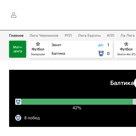
Главное
Лига Чемпионов
РПЛ
Лига Европы
АПЛ
Ла Лига
1
Зенит
Матч-
Футбол
Футбол
центр
0
Балтика
Завершен
Закончен (П)
Балтика
42%
8 побед