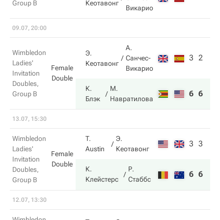
Кеотавонг
Group B
Викарио
09.07, 20:00
А.
Wimbledon
Э.
3
2
Санчес-
Ladies'
Кеотавонг
Female
Викарио
Invitation
Double
Doubles,
К.
М.
6
6
Group B
Блэк
Навратилова
13.07, 15:30
Wimbledon
T.
Э.
3
3
Ladies'
Austin
Кеотавонг
Female
Invitation
Double
К.
Р.
Doubles,
6
6
Клейстерс
Стаббс
Group B
12.07, 13:30
Wimbledon