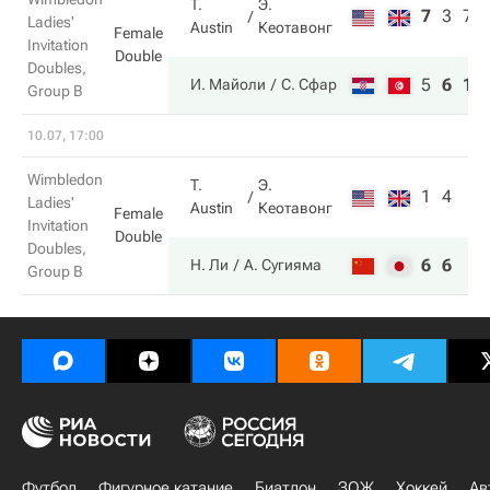
T.
Э.
7
3
7
Ladies'
Austin
Кеотавонг
Female
Invitation
Double
Doubles,
5
6
10
И. Майоли
С. Сфар
Group B
10.07, 17:00
Wimbledon
T.
Э.
1
4
Ladies'
Austin
Кеотавонг
Female
Invitation
Double
Doubles,
6
6
Н. Ли
А. Сугияма
Group B
Футбол
Фигурное катание
Биатлон
ЗОЖ
Хоккей
Ав