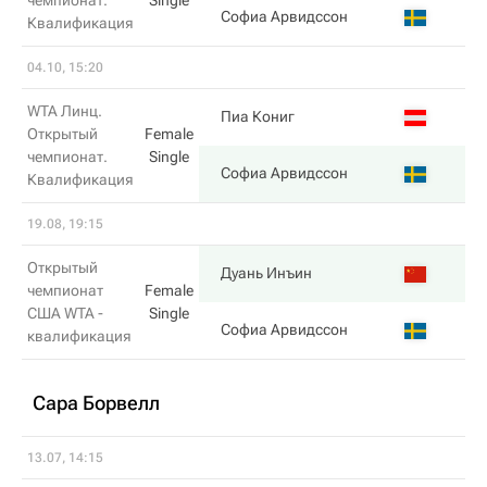
чемпионат.
Single
3
Софиа Арвидссон
Квалификация
04.10, 15:20
WTA Линц.
4
Пиа Кониг
Открытый
Female
чемпионат.
Single
6
Софиа Арвидссон
Квалификация
19.08, 19:15
Открытый
7
Дуань Инъин
чемпионат
Female
США WTA -
Single
5
Софиа Арвидссон
квалификация
Сара Борвелл
13.07, 14:15