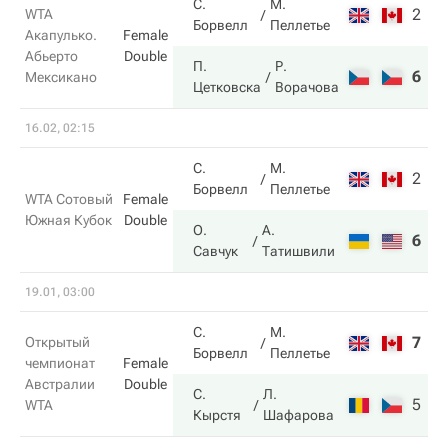
С.
М.
2
1
WTA
Борвелл
Пеллетье
Акапулько.
Female
Абьерто
Double
П.
Р.
6
6
Мексикано
Цетковска
Ворачова
16.02, 02:15
С.
М.
2
4
Борвелл
Пеллетье
WTA Сотовый
Female
Южная Кубок
Double
О.
А.
6
6
Савчук
Татишвили
19.01, 03:00
С.
М.
7
2
Открытый
Борвелл
Пеллетье
чемпионат
Female
Австралии
Double
С.
Л.
5
6
WTA
Кырстя
Шафарова