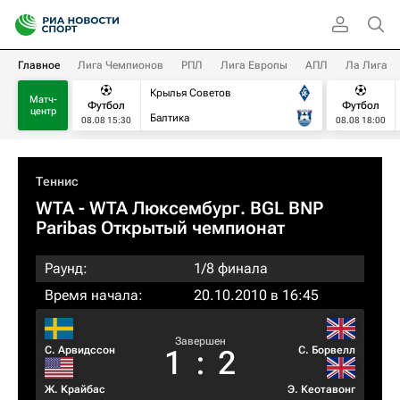
Главное
Лига Чемпионов
РПЛ
Лига Европы
АПЛ
Ла Лига
Крылья Советов
Матч-
Футбол
Футбол
центр
Балтика
08.08 15:30
08.08 18:00
Теннис
WTA
- WTA Люксембург. BGL BNP
Paribas Открытый чемпионат
Раунд:
1/8 финала
Время начала:
20.10.2010 в 16:45
Завершен
С. Арвидссон
С. Борвелл
1
:
2
Ж. Крайбас
Э. Кеотавонг