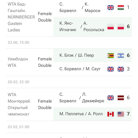
WTA Бад-
С.
К.
1
6
Гаштайн.
Борвелл
Мароси
Female
NÜRNBERGER
Double
К. Янс-
А.
Gastein
6
4
Игначик
Росольска
Ladies
23.06, 15:00
6
6
К. Блэк
Ш. Пеер
Уимблдон
Female
WTA
Double
3
3
С. Борвелл
М. Саут
28.02, 22:30
С.
Л.
WTA
6
6
Борвелл
Декмейере
Монтеррей.
Female
Открытый
Double
7
7
М. Пеллетье
А. Ролл
чемпионат
23.02, 01:00