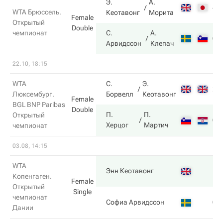
Э.
А.
4
WTA Брюссель.
Кеотавонг
Морита
Female
Открытый
Double
чемпионат
С.
А.
6
Арвидссон
Клепач
22.10, 18:15
WTA
С.
Э.
2
Люксембург.
Борвелл
Кеотавонг
Female
BGL BNP Paribas
Double
П.
П.
Открытый
6
Херцог
Мартич
чемпионат
03.08, 14:15
WTA
1
Энн Кеотавонг
Копенгаген.
Female
Открытый
Single
чемпионат
6
Софиа Арвидссон
Дании