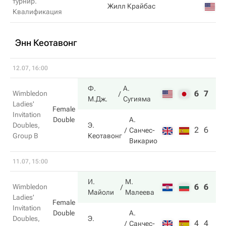
турнир.
Жилл Крайбас
Квалификация
Энн Кеотавонг
12.07, 16:00
Ф.
А.
6
7
Wimbledon
М.Дж.
Сугияма
Ladies'
Female
Invitation
Double
А.
Э.
Doubles,
2
6
Санчес-
Кеотавонг
Group B
Викарио
11.07, 15:00
И.
М.
6
6
Wimbledon
Майоли
Малеева
Ladies'
Female
Invitation
Double
А.
Э.
Doubles,
4
4
Санчес-