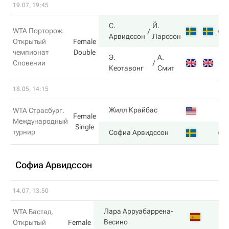
19.07, 19:45
С.
Й.
6
WTA Порторож.
Арвидссон
Ларссон
Открытый
Female
чемпионат
Double
Э.
А.
1
Словении
Кеотавонг
Смит
18.05, 14:15
2
Жилл Крайбас
WTA Страсбург.
Female
Международный
Single
турнир
6
Софиа Арвидссон
Софиа Арвидссон
14.07, 13:50
Лара Арруабаррена-
WTA Бастад.
6
Весино
Открытый
Female