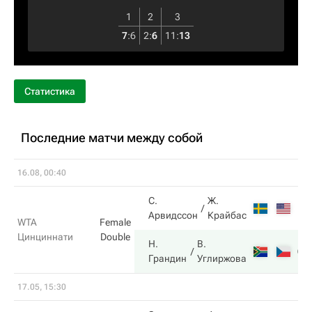
1
2
3
7
:
6
2
:
6
11
:
13
Статистика
Последние матчи между собой
16.08, 00:40
С.
Ж.
1
Арвидссон
Крайбас
WTA
Female
Цинциннати
Double
Н.
В.
6
Грандин
Углиржова
17.05, 15:30