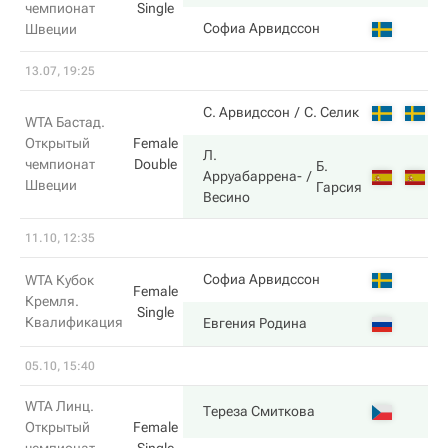
чемпионат
Single
2
Софиа Арвидссон
Швеции
13.07, 19:25
6
С. Арвидссон
С. Селик
WTA Бастад.
Открытый
Female
Л.
чемпионат
Double
Б.
3
Арруабаррена-
Швеции
Гарсия
Весино
11.10, 12:35
5
Софиа Арвидссон
WTA Кубок
Female
Кремля.
Single
Квалификация
7
Евгения Родина
05.10, 15:40
WTA Линц.
6
Тереза Смиткова
Открытый
Female