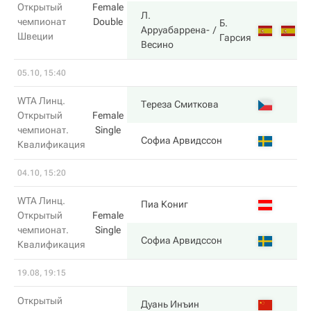
Открытый
Female
Л.
чемпионат
Double
Б.
3
Арруабаррена-
Швеции
Гарсия
Весино
05.10, 15:40
WTA Линц.
6
Тереза Смиткова
Открытый
Female
чемпионат.
Single
3
Софиа Арвидссон
Квалификация
04.10, 15:20
WTA Линц.
4
Пиа Кониг
Открытый
Female
чемпионат.
Single
6
Софиа Арвидссон
Квалификация
19.08, 19:15
Открытый
7
Дуань Инъин