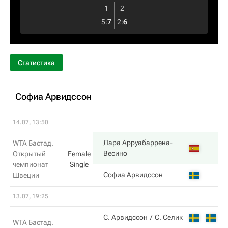
1
2
5
:
7
2
:
6
Статистика
Софиа Арвидссон
14.07, 13:50
Лара Арруабаррена-
WTA Бастад.
6
Весино
Открытый
Female
чемпионат
Single
2
Софиа Арвидссон
Швеции
13.07, 19:25
6
С. Арвидссон
С. Селик
WTA Бастад.