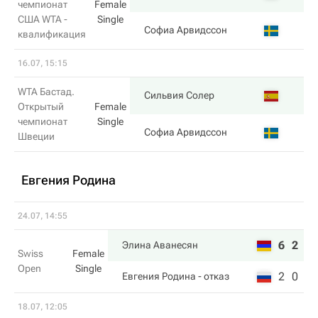
чемпионат
Female
США WTA -
Single
5
Софиа Арвидссон
квалификация
16.07, 15:15
WTA Бастад.
6
Сильвия Солер
Открытый
Female
чемпионат
Single
7
Софиа Арвидссон
Швеции
Евгения Родина
24.07, 14:55
6
2
Элина Аванесян
Swiss
Female
Open
Single
2
0
Евгения Родина
- отказ
18.07, 12:05