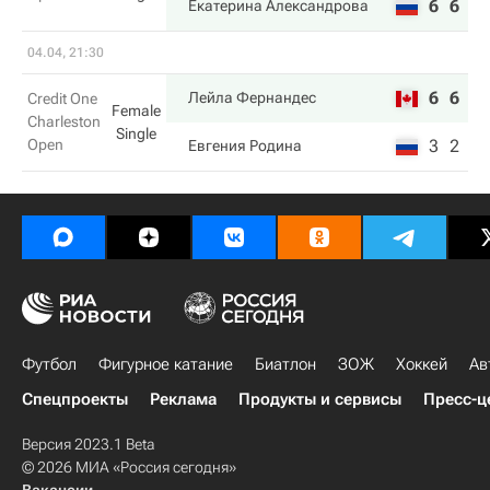
6
6
Екатерина Александрова
04.04, 21:30
6
6
Лейла Фернандес
Credit One
Female
Charleston
Single
Open
3
2
Евгения Родина
Футбол
Фигурное катание
Биатлон
ЗОЖ
Хоккей
Ав
Спецпроекты
Реклама
Продукты и сервисы
Пресс-ц
Версия 2023.1 Beta
© 2026 МИА «Россия сегодня»