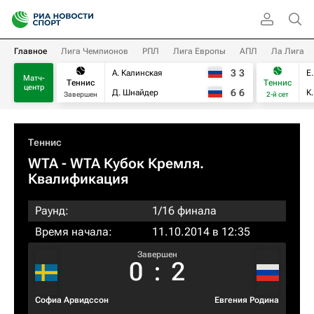
Главное
Лига Чемпионов
РПЛ
Лига Европы
АПЛ
Ла Лига
3
3
А. Калинская
Е
Матч-
Теннис
Теннис
центр
6
6
Д. Шнайдер
К
Завершен
2-й сет
Теннис
WTA
- WTA Кубок Кремля.
Квалификация
Раунд:
1/16 финала
Время начала:
11.10.2014 в 12:35
Завершен
0
:
2
Софиа Арвидссон
Евгения Родина