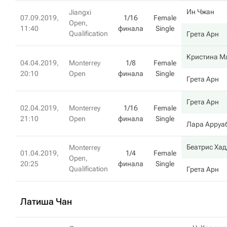
Ин Чжан
Jiangxi
07.09.2019,
1/16
Female
Open,
11:40
финала
Single
Qualification
Грета Арн
Кристина М
04.04.2019,
Monterrey
1/8
Female
20:10
Open
финала
Single
Грета Арн
Грета Арн
02.04.2019,
Monterrey
1/16
Female
21:10
Open
финала
Single
Лара Арруа
Беатрис Ха
Monterrey
01.04.2019,
1/4
Female
Open,
20:25
финала
Single
Qualification
Грета Арн
Латиша Чан