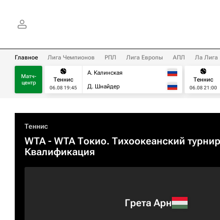
Главное
Лига Чемпионов
РПЛ
Лига Европы
АПЛ
Ла Лига
А. Калинская
Матч-
Теннис
Теннис
центр
Д. Шнайдер
06.08 19:45
06.08 21:00
Теннис
WTA
- WTA Токио. Тихоокеанский турнир
Квалификация
Грета Арн