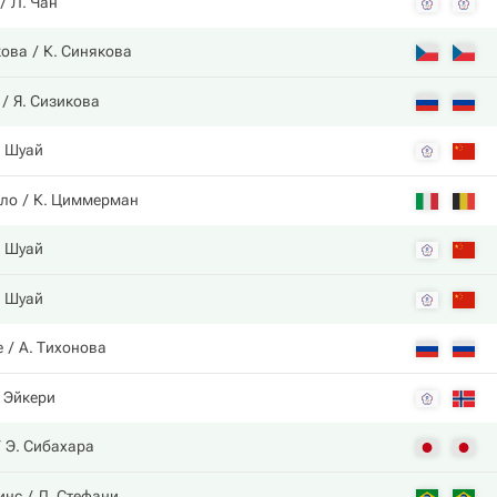
Л. Чан
кова
К. Синякова
Я. Сизикова
. Шуай
лло
К. Циммерман
. Шуай
. Шуай
е
А. Тихонова
. Эйкери
Э. Сибахара
инс
Л. Стефани