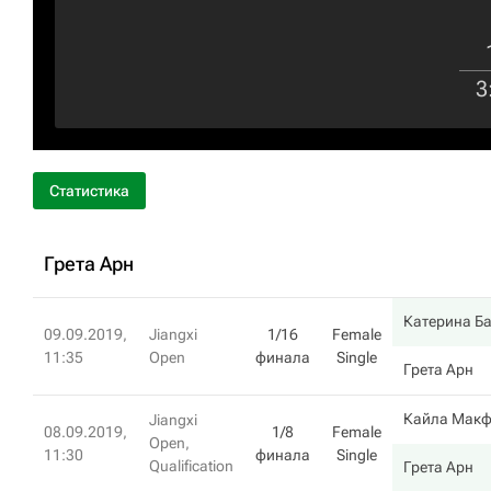
3
Статистика
Грета Арн
Катерина Б
09.09.2019,
Jiangxi
1/16
Female
11:35
Open
финала
Single
Грета Арн
Кайла Мак
Jiangxi
08.09.2019,
1/8
Female
Open,
11:30
финала
Single
Qualification
Грета Арн