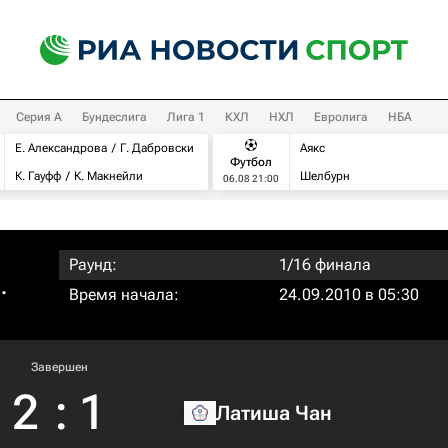
Серия А
Бундеслига
Лига 1
КХЛ
НХЛ
Евролига
НБА
Е. Александрова
Г. Дабровски
Аякс
Футбол
К. Гауфф
К. Макнейли
Шелбурн
06.08 21:00
Раунд:
1/16 финала
.
Время начала:
24.09.2010 в 05:30
Завершен
2
:
1
Латиша Чан