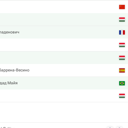
ладенович
баррена-Весино
ддад Майя