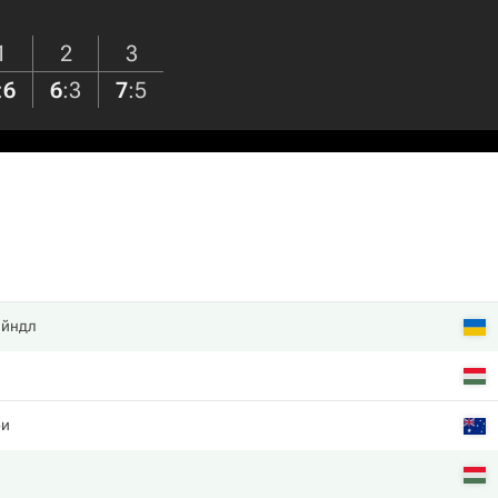
1
2
3
:
6
6
:
3
7
:
5
айндл
фи