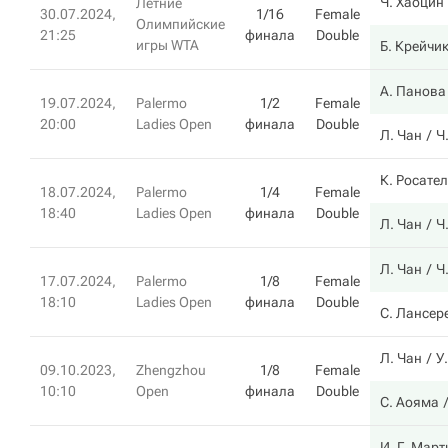
Ч. Хаоцин
Летние
30.07.2024,
1/16
Female
Олимпийские
21:25
финала
Double
игры WTA
Б. Крейчи
А. Панова
19.07.2024,
Palermo
1/2
Female
20:00
Ladies Open
финала
Double
Л. Чан
Ч
К. Росате
18.07.2024,
Palermo
1/4
Female
18:40
Ladies Open
финала
Double
Л. Чан
Ч
Л. Чан
Ч
17.07.2024,
Palermo
1/8
Female
18:10
Ladies Open
финала
Double
С. Лансер
Л. Чан
У
09.10.2023,
Zhengzhou
1/8
Female
10:10
Open
финала
Double
С. Аояма
И. Г. Март