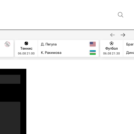
Д. Пегула
Браг
Теннис
Футбол
К. Рахимова
Дин
06.08 21:00
06.08 21:30