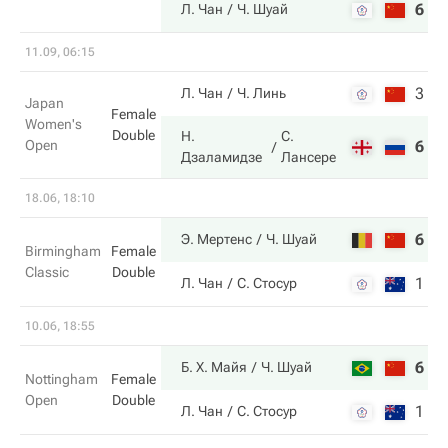
6
7
Л. Чан
Ч. Шуай
11.09, 06:15
3
3
Л. Чан
Ч. Линь
Japan
Female
Women's
Double
Н.
С.
Open
6
6
Дзаламидзе
Лансере
18.06, 18:10
6
7
Э. Мертенс
Ч. Шуай
Birmingham
Female
Classic
Double
1
5
Л. Чан
С. Стосур
10.06, 18:55
6
6
Б. Х. Майя
Ч. Шуай
Nottingham
Female
Open
Double
1
7
Л. Чан
С. Стосур