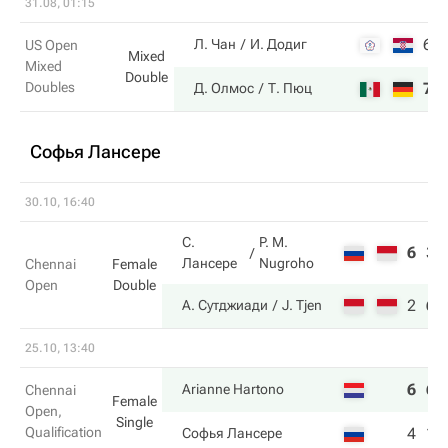
31.08, 01:15
6
Л. Чан
И. Додиг
US Open
Mixed
Mixed
Double
Doubles
7
Д. Олмос
Т. Пюц
Софья Лансере
30.10, 16:40
С.
P. M.
6
3
Лансере
Nugroho
Chennai
Female
Open
Double
2
6
А. Сутджиади
J. Tjen
25.10, 13:40
6
6
Arianne Hartono
Chennai
Female
Open,
Single
Qualification
4
1
Софья Лансере