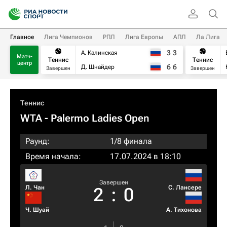
Главное
Лига Чемпионов
РПЛ
Лига Европы
АПЛ
Ла Лига
3
3
А. Калинская
Матч-
Теннис
Теннис
центр
6
6
Д. Шнайдер
Завершен
Завершен
Теннис
WTA
- Palermo Ladies Open
Раунд:
1/8 финала
Время начала:
17.07.2024 в 18:10
Завершен
Л. Чан
С. Лансере
2
:
0
Ч. Шуай
А. Тихонова