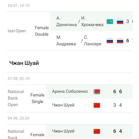
24.07, 14:10
А.
И.
3
6
Данилина
Хромачева
Female
Iasi Open
Double
М.
С.
6
2
Андреева
Лансере
Чжан Шуай
07.08, 02:10
6
6
Арина Соболенко
National
Female
Bank
Single
Open
3
4
Чжан Шуай
04.08, 23:35
6
4
Чжан Шуай
National
Female
Bank