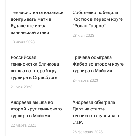
Теннисистка отказалась
Соболенко победила
доигрывать матч в
Костюк в первом круге
Будапеште из-за
"Ролан Гаррос"
панической атаки
28 мая 2023
19 июля 2023
Российская
Грачева обыграла
теннисистка Блинкова
Жабер во втором круге
вышла во второй круг
турнира в Майами
турнира в Страсбурге
24 марта 2023
21 мая 2023
Андреева вышла во
Андреева обыграла
второй круг теннисного
Дарт на старте
турнира в Майами
теннисного турнира в
США
22 марта 2023
28 февраля 2023