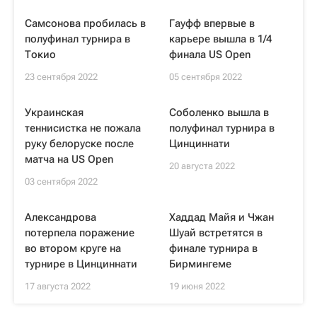
Самсонова пробилась в
Гауфф впервые в
полуфинал турнира в
карьере вышла в 1/4
Токио
финала US Open
23 сентября 2022
05 сентября 2022
Украинская
Соболенко вышла в
теннисистка не пожала
полуфинал турнира в
руку белоруске после
Цинциннати
матча на US Open
20 августа 2022
03 сентября 2022
Александрова
Хаддад Майя и Чжан
потерпела поражение
Шуай встретятся в
во втором круге на
финале турнира в
турнире в Цинциннати
Бирмингеме
17 августа 2022
19 июня 2022