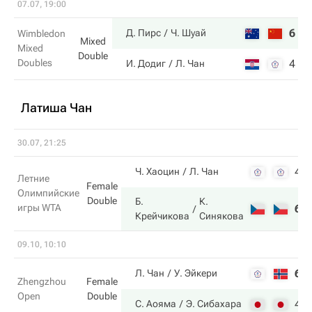
07.07, 19:00
6
7
Д. Пирс
Ч. Шуай
Wimbledon
Mixed
Mixed
Double
Doubles
4
6
И. Додиг
Л. Чан
Латиша Чан
30.07, 21:25
4
Ч. Хаоцин
Л. Чан
Летние
Female
Олимпийские
Double
Б.
К.
игры WTA
6
Крейчикова
Синякова
09.10, 10:10
6
Л. Чан
У. Эйкери
Zhengzhou
Female
Open
Double
4
С. Аояма
Э. Сибахара