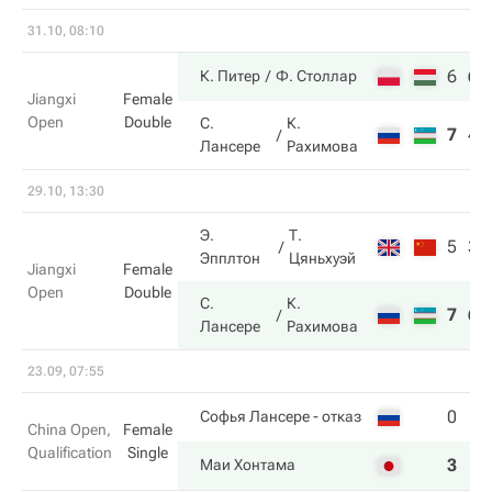
31.10, 08:10
6
6
К. Питер
Ф. Столлар
Jiangxi
Female
Open
Double
С.
К.
7
4
Лансере
Рахимова
29.10, 13:30
Э.
Т.
5
3
Эпплтон
Цяньхуэй
Jiangxi
Female
Open
Double
С.
К.
7
6
Лансере
Рахимова
23.09, 07:55
0
Софья Лансере
- отказ
China Open,
Female
Qualification
Single
3
Маи Хонтама