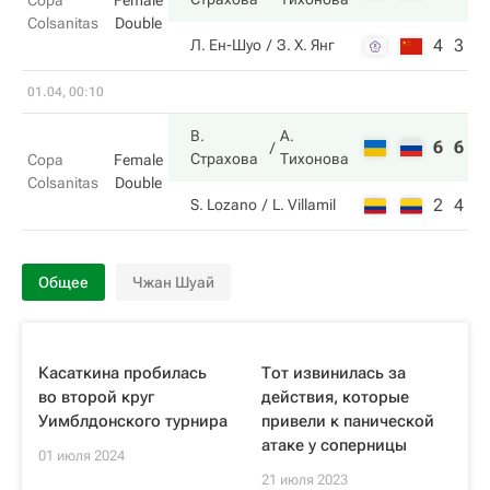
Copa
Female
Colsanitas
Double
4
3
Л. Ен-Шуо
З. Х. Янг
01.04, 00:10
В.
А.
6
6
Страхова
Тихонова
Copa
Female
Colsanitas
Double
2
4
S. Lozano
L. Villamil
Общее
Чжан Шуай
Касаткина пробилась
Тот извинилась за
во второй круг
действия, которые
Уимблдонского турнира
привели к панической
атаке у соперницы
01 июля 2024
21 июля 2023