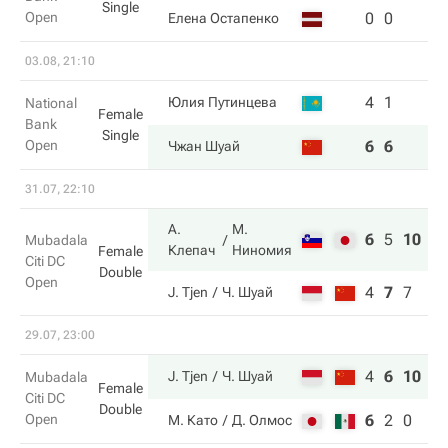
Single
Open
0
0
Елена Остапенко
03.08, 21:10
4
1
Юлия Путинцева
National
Female
Bank
Single
Open
6
6
Чжан Шуай
31.07, 22:10
А.
М.
6
5
10
Mubadala
Клепач
Ниномия
Female
Citi DC
Double
Open
4
7
7
J. Tjen
Ч. Шуай
29.07, 23:00
4
6
10
J. Tjen
Ч. Шуай
Mubadala
Female
Citi DC
Double
Open
6
2
0
М. Като
Д. Олмос