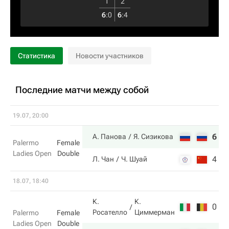
1
2
6
:
0
6
:
4
Статистика
Новости участников
Последние матчи между собой
19.07, 20:00
6
4
А. Панова
Я. Сизикова
Palermo
Female
Ladies Open
Double
4
6
Л. Чан
Ч. Шуай
18.07, 18:40
К.
К.
0
5
Росателло
Циммерман
Palermo
Female
Ladies Open
Double