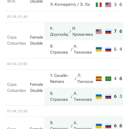
WTA
Double
3
6
Э. Коччаретто
Э. Ли
05.04, 01:40
К.
И.
7
6
Доулхайд
Хромачева
Copa
Female
Colsanitas
Double
В.
А.
6
4
Страхова
Тихонова
02.04, 23:00
Y. Cavalle-
Л.
4
6
6
Reimers
Пигосси
Copa
Female
Colsanitas
Double
В.
А.
6
3
1
Страхова
Тихонова
01.04, 22:50
В.
А.
6
6
Страхова
Тихонова