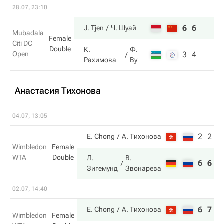
28.07, 23:10
6
6
J. Tjen
Ч. Шуай
Mubadala
Female
Citi DC
Double
К.
Ф.
Open
3
4
Рахимова
Ву
Анастасия Тихонова
04.07, 13:05
2
2
E. Chong
А. Тихонова
Wimbledon
Female
WTA
Double
Л.
В.
6
6
Зигемунд
Звонарева
02.07, 14:40
6
7
E. Chong
А. Тихонова
Wimbledon
Female