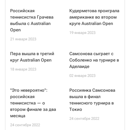
Российская
Кудерметова проиграла
теннисистка Грачева
американке во втором
выбыла с Australian
круге Australian Open
Open
19 января 2023
21 января 2023
Пера вышла в третий
Самсонова сыграет с
круг Australian Open
Соболенко на турнире в
Аделаиде
18 января 2023
02 января 2023
"Это невероятно":
Россиянка Самсонова
российская
вышла в финал
теннисистка — о
теннисного турнира в
втором финале за два
Токио
месяца
24 сентября 2022
24 сентября 2022