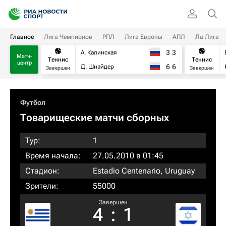
Главное
Лига Чемпионов
РПЛ
Лига Европы
АПЛ
Ла Лига
3
3
А. Калинская
Матч-
Теннис
Теннис
центр
6
6
Д. Шнайдер
Завершен
Завершен
Футбол
Товарищеские матчи сборных
Тур:
1
Время начала:
27.05.2010 в 01:45
Стадион:
Estadio Centenario, Uruguay
Зрители:
55000
Завершен
4
:
1