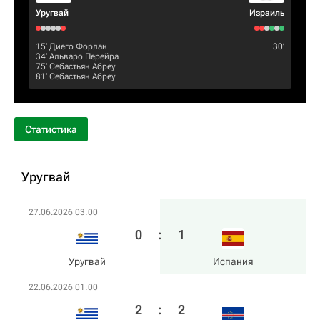
Уругвай
Израиль
15‎’‎
Диего Форлан
30‎’‎
34‎’‎
Альваро Перейра
75‎’‎
Себастьян Абреу
81‎’‎
Себастьян Абреу
Статистика
Уругвай
27.06.2026 03:00
0
:
1
Уругвай
Испания
22.06.2026 01:00
2
:
2