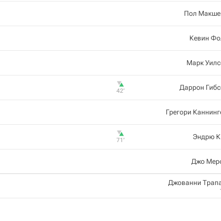
Пол Макше
Кевин Фо
Марк Уилс
Даррон Гибс
42‎’‎
Грегори Каннин
Эндрю К
71‎’‎
Джо Мер
Джованни Трап