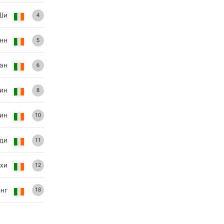
Ши
4
нн
5
лан
6
ин
8
ин
10
ди
11
хи
12
нг
18