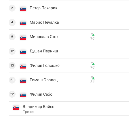
Петер Пекарик
2
Марио Печалка
4
Мирослав Стох
9
70‎’‎
Душан Перниш
12
Филип Голошко
13
70‎’‎
Томаш Оравец
21
84‎’‎
Филип Себо
22
Владимир Вайсс
Тренер