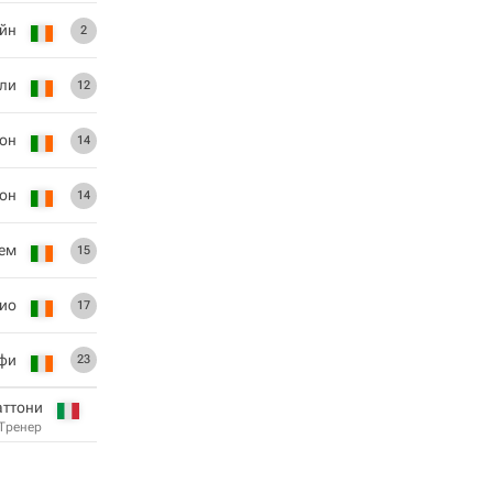
йн
2
ли
12
он
14
он
14
гем
15
ио
17
фи
23
аттони
Тренер