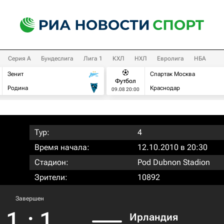
Серия А
Бундеслига
Лига 1
КХЛ
НХЛ
Евролига
НБА
Зенит
Спартак Москва
Футбол
Родина
Краснодар
09.08 20:00
Тур:
4
Время начала:
12.10.2010 в 20:30
Стадион:
Pod Dubnon Stadion
Зрители:
10892
Завершен
1
:
1
Ирландия