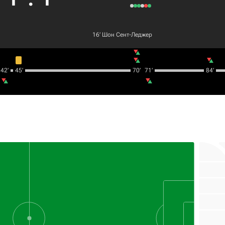
16‎’‎
Шон Сент-Леджер
42‎’‎
45‎’‎
70‎’‎
71‎’‎
84‎’‎