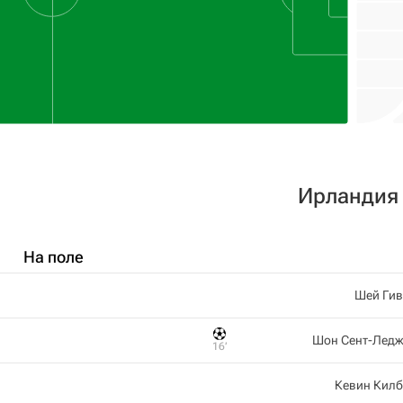
Ирландия
На поле
Шей Гив
Шон Сент-Ледж
16‎’‎
Кевин Килб