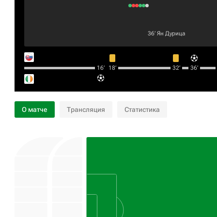
36‎’‎
Ян Дурица
16‎’‎
18‎’‎
32‎’‎
36‎’‎
О матче
Трансляция
Статистика