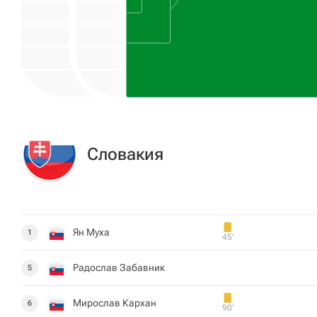
Словакия
Ян Муха
1
45‎’‎
Радослав Забавник
5
Мирослав Кархан
6
90‎’‎