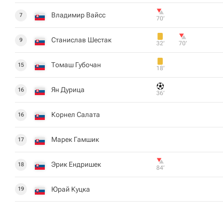
Владимир Вайсс
7
70‎’‎
Станислав Шестак
9
32‎’‎
70‎’‎
Томаш Губочан
15
18‎’‎
Ян Дурица
16
36‎’‎
Корнел Салата
16
Марек Гамшик
17
Эрик Ендришек
18
84‎’‎
Юрай Куцка
19