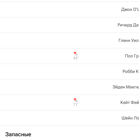
Джон О'
Ричард Да
Гленн Уи
Пол Гр
42‎’‎
Робби К
Эйден Макги
Кейт Фей
71‎’‎
Шейн Ло
Запасные