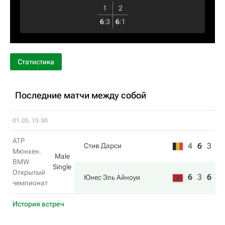
1
2
6
:
3
6
:
1
Статистика
Последние матчи между собой
01.05, 15:30
ATP
4
6
3
Стив Дарси
Мюнхен.
Male
BMW
Single
Открытый
6
3
6
Юнес Эль Айноуи
чемпионат
История встреч