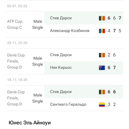
03.01, 02:25
6
6
7
Стив Дарси
ATP Cup,
Male
Group C
Single
4
7
5
Александр Козбинов
20.11, 22:20
2
6
Стив Дарси
Davis Cup
Male
Finals,
Single
Group D
6
7
Ник Кирьос
18.11, 18:20
6
6
Стив Дарси
Davis Cup
Male
Finals,
Single
Group D
3
2
Сантиаго Гиральдо
Юнес Эль Айноуи