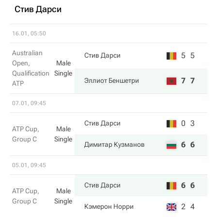
Стив Дарси
16.01, 05:50
Australian
5
5
Стив Дарси
Open,
Male
Qualification
Single
7
7
Эллиот Беншетри
ATP
07.01, 09:45
0
3
Стив Дарси
ATP Cup,
Male
Group C
Single
6
6
Димитар Кузманов
05.01, 09:45
6
6
Стив Дарси
ATP Cup,
Male
Group C
Single
2
4
Кэмерон Норри