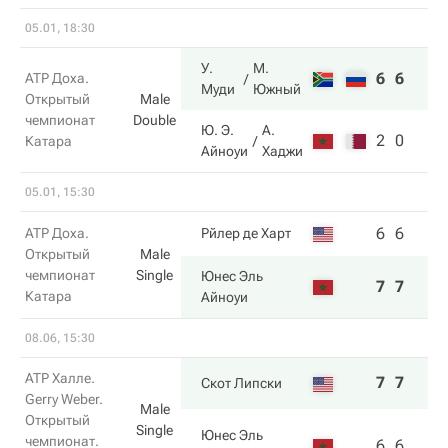
05.01, 18:30
У.
М.
6
6
ATP Доха.
Муди
Южный
Открытый
Male
чемпионат
Double
Ю. Э.
А.
2
0
Катара
Айноуи
Хаджи
05.01, 15:30
6
6
ATP Доха.
Рйлер де Харт
Открытый
Male
чемпионат
Single
Юнес Эль
7
7
Катара
Айноуи
08.06, 15:30
ATP Халле.
7
7
Скот Липски
Gerry Weber.
Male
Открытый
Single
Юнес Эль
чемпионат.
6
6