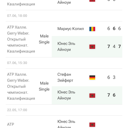
Айноуи
Квалификация
07.06, 18:00
ATP Халле.
6
6
6
Мариус Копил
Gerry Weber.
Male
Открытый
Single
Юнес Эль
чемпионат.
7
4
7
Айноуи
Квалификация
07.06, 15:30
ATP Халле.
Стефан
6
3
Gerry Weber.
Зейферт
Male
Открытый
Single
Юнес Эль
чемпионат.
7
6
Айноуи
Квалификация
22.05, 17:00
Юнес Эль
ATP
Айноуи