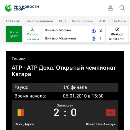
Главное
Лига Чемпионов
РПЛ
Лига Европы
АПЛ
Ла Лига
2
Динамо Москва
Матч-
Футбол
Футбол
центр
1
Динамо Махачкала
2-й тайм
09.08 17:00
Теннис
ATP
- ATP Доха. Открытый чемпионат
Катара
Раунд:
1/8 финала
Время начала:
06.01.2010 в 15:30
Завершен
2
:
0
Стив Дарси
Юнес Эль Айноуи