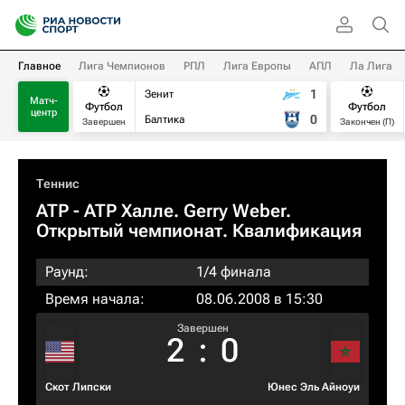
Главное
Лига Чемпионов
РПЛ
Лига Европы
АПЛ
Ла Лига
1
Зенит
Матч-
Футбол
Футбол
центр
0
Балтика
Завершен
Закончен (П)
Теннис
ATP
- ATP Халле. Gerry Weber.
Открытый чемпионат. Квалификация
Раунд:
1/4 финала
Время начала:
08.06.2008 в 15:30
Завершен
2
:
0
Скот Липски
Юнес Эль Айноуи