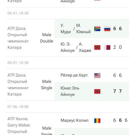
Катара
Айноуи
05.01, 18:30
У.
М.
6
6
ATP Доха.
Муди
Южный
Открытый
Male
чемпионат
Double
Ю. Э.
А.
2
0
Катара
Айноуи
Хаджи
05.01, 15:30
6
6
ATP Доха.
Рйлер де Харт
Открытый
Male
чемпионат
Single
Юнес Эль
7
7
Катара
Айноуи
07.06, 18:00
ATP Халле.
6
6
6
Мариус Копил
Gerry Weber.
Male
Открытый
Single