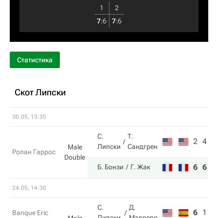
1
2
7
:
6
7
:
6
Статистика
Скот Липски
30.05, 13:35
С.
Т.
2
4
Липски
Сандгрен
Male
Ролан Гаррос
Double
6
6
Б. Бонзи
Г. Жак
24.05, 14:30
С.
Д.
6
1
3
Banque Eric
Липски
Марреро