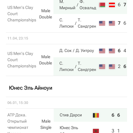
М.
Ф.
6
7
1
US Men's Clay
Мирный
Освальд
Male
Court
Double
Championships
С.
Т.
7
6
9
Липски
Сандгрен
11.04, 23:15
6
4
6
Д. Сок
Д. Уитроу
US Men's Clay
Male
Court
Double
С.
Т.
Championships
2
6
1
Липски
Сандгрен
Юнес Эль Айноуи
06.01, 15:30
6
6
ATP Доха.
Стив Дарси
Открытый
Male
чемпионат
Single
Юнес Эль
3
1