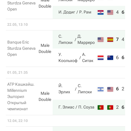
Male
Sturdza Geneva
Double
Open
4
6
1
И. Додиг
Р. Рам
22.05, 13:10
С.
Д.
7
4
1
Banque Eric
Липски
Марреро
Male
Sturdza Geneva
Double
Open
У.
А.
6
6
7
Коольхоф
Ситак
01.05, 21:35
ATP Кашкайш.
Й.
С.
6
2
9
Millennium
Эрлих
Липски
Male
Эшторил
Double
Открытый
2
6
1
Г. Элиас
П. Соуза
чемпионат
12.04, 22:10