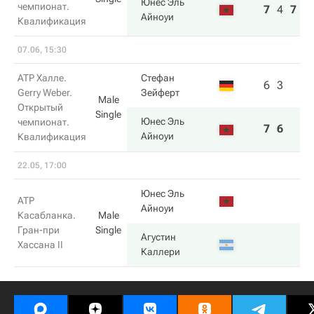
Юнес Эль
чемпионат.
7
4
7
Айноуи
Квалификация
07.06, 15:30
ATP Халле.
Стефан
6
3
Gerry Weber.
Зейферт
Male
Открытый
Single
Юнес Эль
чемпионат.
7
6
Айноуи
Квалификация
22.05, 17:00
Юнес Эль
ATP
Айноуи
Касабланка.
Male
Гран-при
Single
Агустин
Хассана II
Каллери