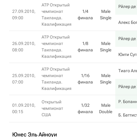
ATP Открытый
Рйлер де
27.09.2010,
чемпионат
1/4
Male
09:00
Таиланда.
финала
Single
Алекс Бо
Квалификация
ATP Открытый
Рйлер де
26.09.2010,
чемпионат
1/8
Male
08:00
Таиланда.
финала
Single
Юити Суг
Квалификация
ATP Открытый
Тиаго Ал
25.09.2010,
чемпионат
1/16
Male
07:00
Таиланда.
финала
Single
Рйлер де
Квалификация
Р. Бопан
Открытый
01.09.2010,
1/32
Male
чемпионат
00:15
финала
Double
США
Б. Баттис
Юнес Эль Айноуи