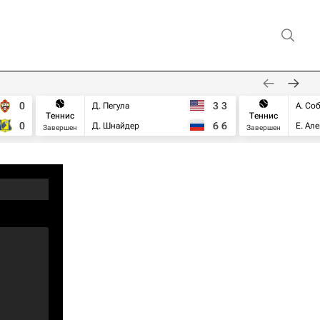
0
3
3
Д. Пегула
А. Со
Теннис
Теннис
0
6
6
Д. Шнайдер
Е. Ал
Завершен
Завершен