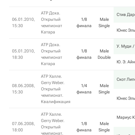
ATP Доха.
Стив Дар
06.01.2010,
Открытый
1/8
Male
15:30
чемпионат
финала
Single
Юнес Эль
Катара
ATP Доха.
У. Муди
05.01.2010,
Открытый
1/8
Male
18:30
чемпионат
финала
Double
Ю. Э. Ай
Катара
ATP Халле.
Скот Лип
Gerry Weber.
08.06.2008,
1/4
Male
Открытый
15:30
финала
Single
чемпионат.
Юнес Эль
Квалификация
ATP Халле.
Мариус 
Gerry Weber.
07.06.2008,
1/8
Male
Открытый
18:00
финала
Single
чемпионат.