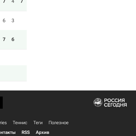
7
4
7
6
3
7
6
ries
Теннис
Теги
Полезное
нтакты
RSS
Архив