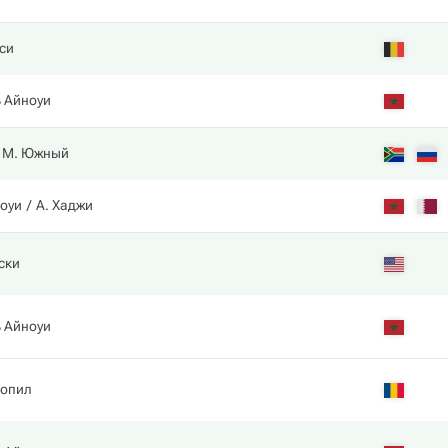
си
 Айноуи
М. Южный
ноуи
А. Хаджи
ски
 Айноуи
Копил