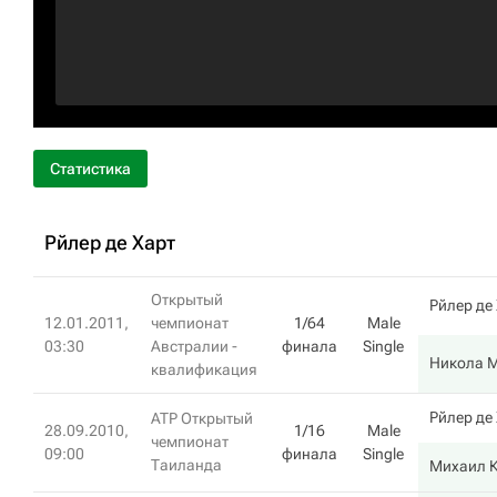
Статистика
Рйлер де Харт
Открытый
Рйлер де
12.01.2011,
чемпионат
1/64
Male
03:30
Австралии -
финала
Single
Никола М
квалификация
Рйлер де
ATP Открытый
28.09.2010,
1/16
Male
чемпионат
09:00
финала
Single
Таиланда
Михаил 