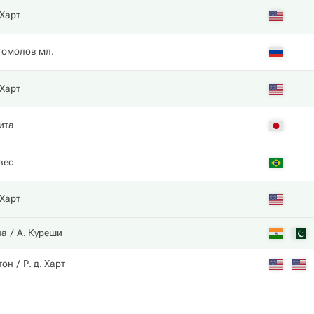
 Харт
гомолов мл.
 Харт
ита
вес
 Харт
на
А. Куреши
тон
Р. д. Харт