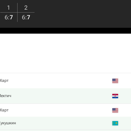
1
2
6
:
7
6
:
7
 Харт
ектич
 Харт
Кукушкин