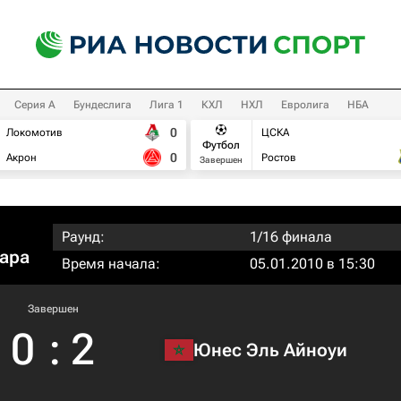
Серия А
Бундеслига
Лига 1
КХЛ
НХЛ
Евролига
НБА
0
Локомотив
ЦСКА
Футбол
0
Акрон
Ростов
Завершен
Раунд:
1/16 финала
тара
Время начала:
05.01.2010 в 15:30
Завершен
0
:
2
Юнес Эль Айноуи