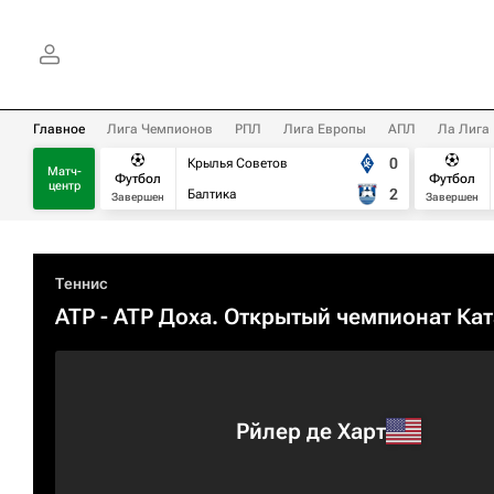
Главное
Лига Чемпионов
РПЛ
Лига Европы
АПЛ
Ла Лига
0
Крылья Советов
Матч-
Футбол
Футбол
центр
2
Балтика
Завершен
Завершен
Теннис
ATP
- ATP Доха. Открытый чемпионат Ка
Рйлер де Харт