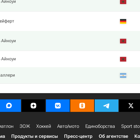
 Айноуи
ейферт
 Айноуи
 Айноуи
Каллери
иатлон
ЗОЖ
Хоккей
Авто/мото
Единоборства
Sport sto
ма
Продукты и сервисы
Пресс-центр
Об агентстве
Ко