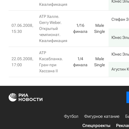
Юнес Эль
Квалификация
ATP Халле.
Стефан З
Gerry Weber.
07.06.2008,
1/16
Male
Открытый
15:30
финала
Single
чемпионат.
Юнес Эль
Квалификация
ATP
Юнес Эль
22.05.2008,
Касабланка.
1/4
Male
17:00
Гран-при
финала
Single
Агустин 
Хассана II
Футбол
Фигурное катание
Б
Спецпроекты
Рекла