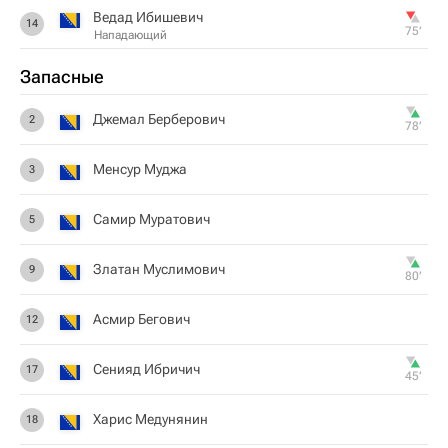
Ведад Ибишевич
14
75‎’‎
Нападающий
Запасные
Джемал Берберович
2
78‎’‎
Менсур Муджа
3
Самир Муратович
5
Златан Муслимович
9
80‎’‎
Асмир Бегович
12
Сенияд Ибричич
17
45‎’‎
Харис Медунянин
18