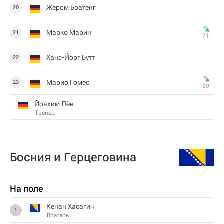
Жером Боатенг
20
Марко Марин
21
71‎’‎
Ханс-Йорг Бутт
22
Марио Гомес
23
80‎’‎
Йоахим Лёв
Тренер
Босния и Герцеговина
На поле
Кенан Хасагич
1
Вратарь