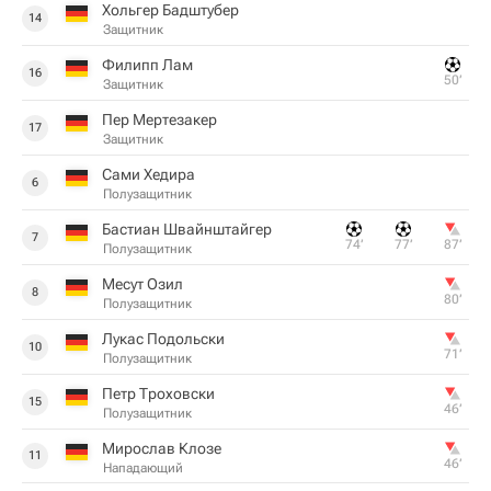
Хольгер Бадштубер
14
Защитник
Филипп Лам
16
50‎’‎
Защитник
Пер Мертезакер
17
Защитник
Сами Хедира
6
Полузащитник
Бастиан Швайнштайгер
7
74‎’‎
77‎’‎
87‎’‎
Полузащитник
Месут Озил
8
80‎’‎
Полузащитник
Лукас Подольски
10
71‎’‎
Полузащитник
Петр Троховски
15
46‎’‎
Полузащитник
Мирослав Клозе
11
46‎’‎
Нападающий