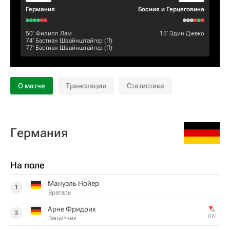
Германия
Босния и Герцеговина
50‎’‎
Филипп Лам
15‎’‎
Эдин Джеко
74‎’‎
Бастиан Швайнштайгер
(П)
77‎’‎
Бастиан Швайнштайгер
(П)
О матче
Трансляция
Статистика
Германия
На поле
Мануэль Нойер
1
Вратарь
Арне Фридрих
3
86‎’‎
Защитник