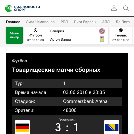
Главное
Лига Чемпионов
РПЛ
Лига Европы
АПЛ
Ла Лига
Бавария
Матч-
Футбол
Теннис
центр
Астон Вилла
07.08 15:00
07.08 18:00
Футбол
Товарищеские матчи сборных
Тур:
1
Время начала:
03.06.2010 в 20:35
Стадион:
Commerzbank Arena
Зрители:
48000
Завершен
3
:
1