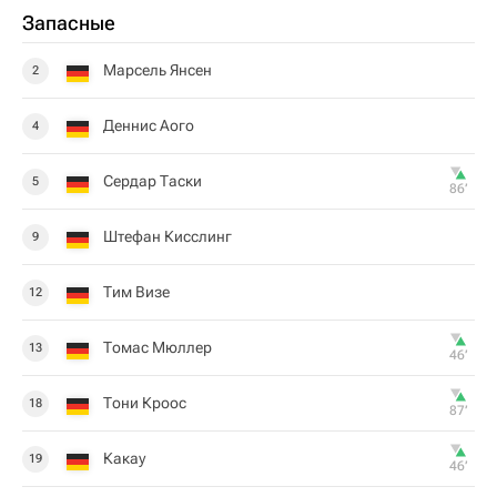
Запасные
Марсель Янсен
2
Деннис Аого
4
Сердар Таски
5
86‎’‎
Штефан Кисслинг
9
Тим Визе
12
Томас Мюллер
13
46‎’‎
Тони Кроос
18
87‎’‎
Какау
19
46‎’‎