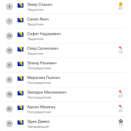
Эмир Спахич
4
85‎’‎
Защитник
Санел Яхич
7
Защитник
Сафет Надаревич
13
Защитник
Сеяд Салихович
15
78‎’‎
Защитник
Элвир Рахимич
6
Полузащитник
Миралем Пьянич
8
Полузащитник
Звездан Мисимович
10
80‎’‎
Полузащитник
Аднан Мравац
21
45‎’‎
Полузащитник
Эдин Джеко
11
15‎’‎
Нападающий