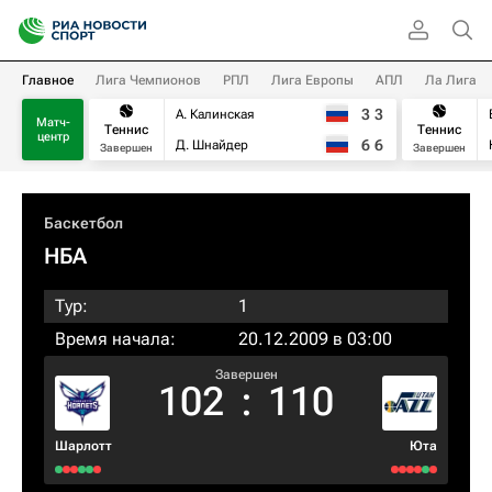
Главное
Лига Чемпионов
РПЛ
Лига Европы
АПЛ
Ла Лига
3
3
А. Калинская
Матч-
Теннис
Теннис
центр
6
6
Д. Шнайдер
Завершен
Завершен
Баскетбол
НБА
Тур:
1
Время начала:
20.12.2009 в 03:00
Завершен
102
:
110
Шарлотт
Юта