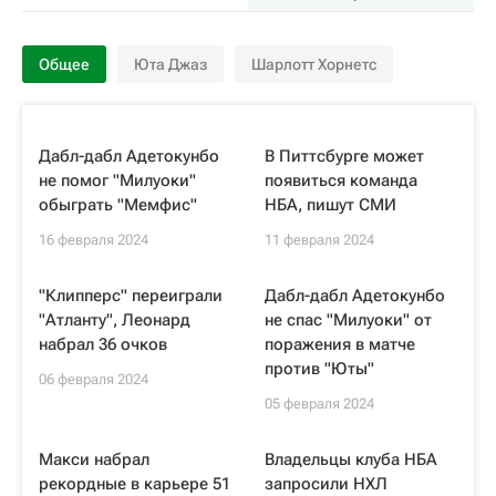
Общее
Юта Джаз
Шарлотт Хорнетс
Дабл-дабл Адетокунбо
В Питтсбурге может
не помог "Милуоки"
появиться команда
обыграть "Мемфис"
НБА, пишут СМИ
16 февраля 2024
11 февраля 2024
"Клипперс" переиграли
Дабл-дабл Адетокунбо
"Атланту", Леонард
не спас "Милуоки" от
набрал 36 очков
поражения в матче
против "Юты"
06 февраля 2024
05 февраля 2024
Макси набрал
Владельцы клуба НБА
рекордные в карьере 51
запросили НХЛ