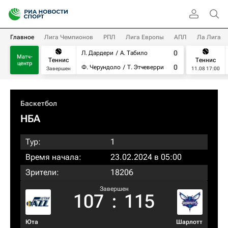
Главное
Лига Чемпионов
РПЛ
Лига Европы
АПЛ
Ла Лига
0
Л. Дардери
А. Табило
Матч-
Теннис
Теннис
центр
0
Ф. Черундоло
Т. Этчеверри
Завершен
11.08 17:00
Баскетбол
НБА
Тур:
1
Время начала:
23.02.2024 в 05:00
Зрители:
18206
Завершен
107
:
115
Юта
Шарлотт