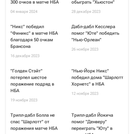
300 очков в матче НБА
обыграть "Хьюстон"
04 января 2024
28 декабря 2023
"Никс" победил
Дабл-дабл Кесслера
"Финикс" в матче НБА
помог "Юте" победить
благодаря 50 очкам
"Нью-Орлеан"
Брансона
26 ноября 2023
16 декабря 2023
"Голден Стэйт"
"Нью-Йорк Никс"
потерпел шестое
победил дома "Шарлотт
поражение подряд в
Хорнетс" в НБА
НБА
12 ноября 2023
19 ноября 2023
Трипл-дабл Болла не
Трипл-дабл Йокича
спас "Шарлотт" от
помог "Денверу"
поражения матче НБА
переиграть "Юту" в