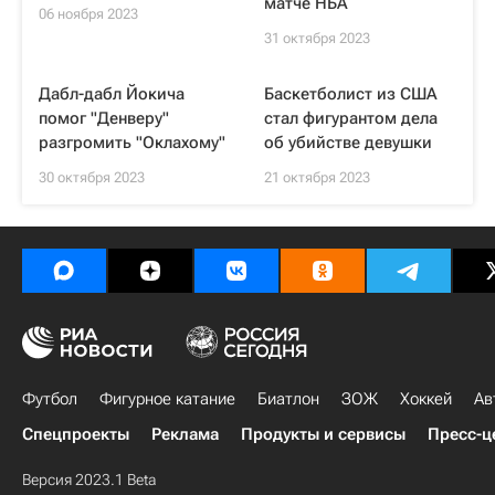
матче НБА
06 ноября 2023
31 октября 2023
Дабл-дабл Йокича
Баскетболист из США
помог "Денверу"
стал фигурантом дела
разгромить "Оклахому"
об убийстве девушки
30 октября 2023
21 октября 2023
Футбол
Фигурное катание
Биатлон
ЗОЖ
Хоккей
Ав
Спецпроекты
Реклама
Продукты и сервисы
Пресс-ц
Версия 2023.1 Beta