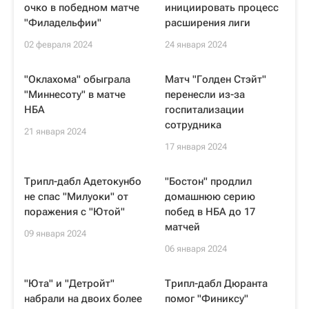
очко в победном матче
инициировать процесс
"Филадельфии"
расширения лиги
02 февраля 2024
24 января 2024
"Оклахома" обыграла
Матч "Голден Стэйт"
"Миннесоту" в матче
перенесли из-за
НБА
госпитализации
сотрудника
21 января 2024
17 января 2024
Трипл-дабл Адетокунбо
"Бостон" продлил
не спас "Милуоки" от
домашнюю серию
поражения с "Ютой"
побед в НБА до 17
матчей
09 января 2024
06 января 2024
"Юта" и "Детройт"
Трипл-дабл Дюранта
набрали на двоих более
помог "Финиксу"