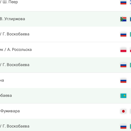
Ш. Пеер
В. Углиржова
Г. Воскобаева
ик
А. Росольска
Г. Воскобаева
на
обаева
. Фуживара
Г. Воскобаева