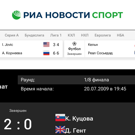
Серия А
Бундеслига
Лига 1
КХЛ
НХЛ
Евролига
НБА
3
4
I. Jovic
Кельн
Футбол
6
6
А. Корнеева
Реал Сосьедад
Завершен
Раунд:
1/8 финала
нат
Время начала:
20.07.2009 в 19:45
Завершен
К. Куцова
2
:
0
Д. Гент