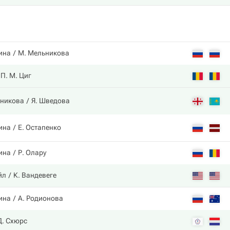
ина
М. Мельникова
П. М. Циг
шникова
Я. Шведова
ина
Е. Остапенко
ина
Р. Олару
йл
К. Вандевеге
ина
А. Родионова
Д. Схюрс