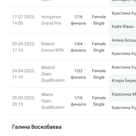
Кристина К
17.07.2023,
Hungarian
1/16
Female
14:05
Grand Prix
финала
Single
Кайя Юван
Алена Боль
29.05.2023,
Roland
1/64
Female
17:10
Garros WTA
финала
Single
Кристина К
Кристина К
Madrid
24.04.2023,
1/32
Female
Open,
11:10
финала
Single
Qualification
Клара Бюре
Каролина М
Miami
20.03.2023,
1/16
Female
Open,
20:15
финала
Single
Qualification
Кристина К
Галина Воскобаева