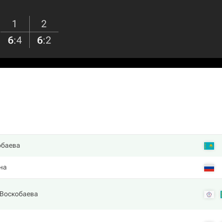
1
2
6
:
4
6
:
2
обаева
на
 Воскобаева