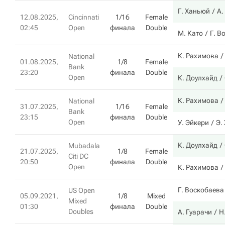
Г. Ханьюй
А.
12.08.2025,
Cincinnati
1/16
Female
02:45
Open
финала
Double
М. Като
Г. В
К. Рахимова
National
01.08.2025,
1/8
Female
Bank
23:20
финала
Double
Open
К. Доулхайд
К. Рахимова
National
31.07.2025,
1/16
Female
Bank
23:15
финала
Double
Open
У. Эйкери
Э.
К. Доулхайд
Mubadala
21.07.2025,
1/8
Female
Citi DC
20:50
финала
Double
Open
К. Рахимова
Г. Воскобаева
US Open
05.09.2021,
1/8
Mixed
Mixed
01:30
финала
Double
Doubles
А. Гуарачи
Н