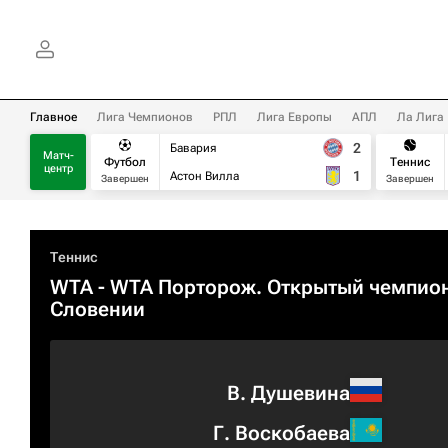
Главное
Лига Чемпионов
РПЛ
Лига Европы
АПЛ
Ла Лига
2
Бавария
Матч-
Футбол
Теннис
центр
1
Астон Вилла
Завершен
Завершен
Теннис
WTA
- WTA Порторож. Открытый чемпио
Словении
В. Душевина
Г. Воскобаева