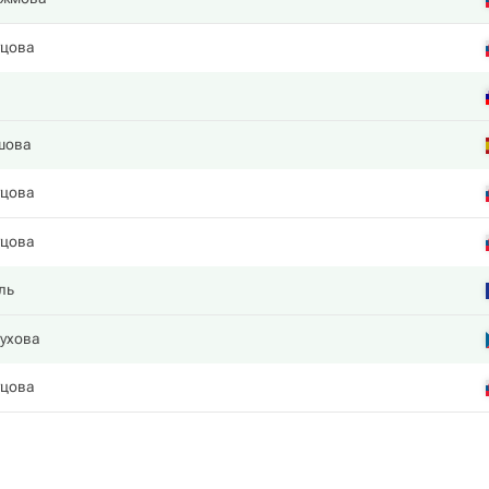
уцова
шова
уцова
уцова
ль
ухова
уцова