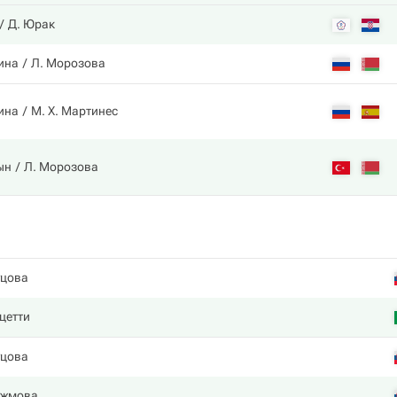
Д. Юрак
ина
Л. Морозова
ина
М. Х. Мартинес
ын
Л. Морозова
уцова
цетти
уцова
ужмова