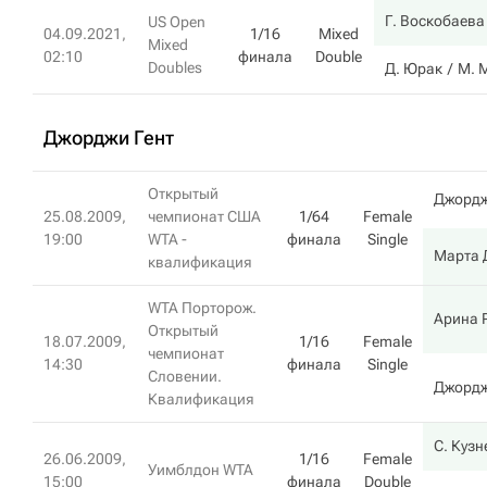
Г. Воскобаева
US Open
04.09.2021,
1/16
Mixed
Mixed
02:10
финала
Double
Doubles
Д. Юрак
М. 
Джорджи Гент
Открытый
Джордж
25.08.2009,
чемпионат США
1/64
Female
19:00
WTA -
финала
Single
Марта 
квалификация
WTA Порторож.
Арина 
Открытый
18.07.2009,
1/16
Female
чемпионат
14:30
финала
Single
Словении.
Джордж
Квалификация
С. Куз
26.06.2009,
1/16
Female
Уимблдон WTA
15:00
финала
Double