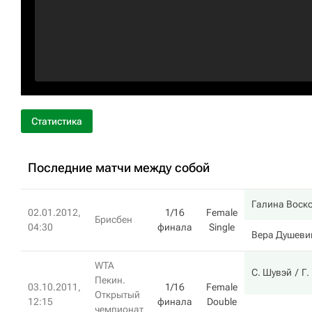
Статистика
Последние матчи между собой
Галина Воск
02.01.2012,
1/16
Female
Брисбен
04:30
финала
Single
Вера Душеви
WTA
С. Шувэй
Г.
Пекин.
03.10.2011,
1/16
Female
Открытый
12:15
финала
Double
чемпионат