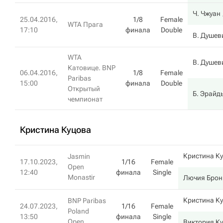
Ч. Чжуан
25.04.2016,
1/8
Female
WTA Прага
17:10
финала
Double
В. Душев
WTA
В. Душев
Катовице. BNP
06.04.2016,
1/8
Female
Paribas
15:00
финала
Double
Открытый
Б. Эрайд
чемпионат
Кристина Куцова
Кристина К
Jasmin
17.10.2023,
1/16
Female
Open
12:40
финала
Single
Monastir
Лючия Брон
Кристина К
BNP Paribas
24.07.2023,
1/16
Female
Poland
13:50
финала
Single
Open
Виктория К