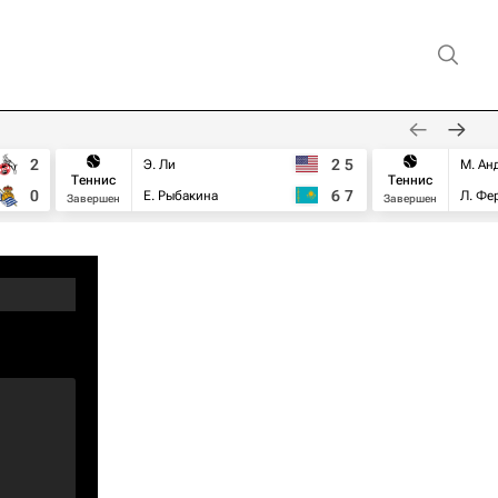
2
2
5
Э. Ли
М. Ан
Теннис
Теннис
0
6
7
Е. Рыбакина
Л. Фе
Завершен
Завершен