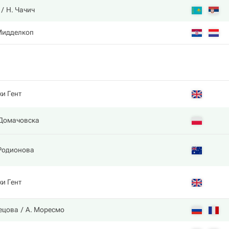
Н. Чачич
Мидделкоп
и Гент
Домачовска
Родионова
и Гент
нецова
А. Моресмо