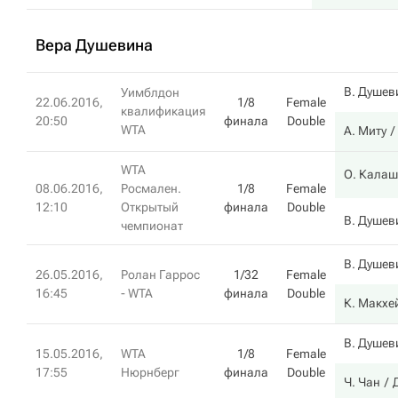
Вера Душевина
В. Душев
Уимблдон
22.06.2016,
1/8
Female
квалификация
20:50
финала
Double
WTA
А. Миту
WTA
О. Кала
08.06.2016,
Росмален.
1/8
Female
12:10
Открытый
финала
Double
В. Душев
чемпионат
В. Душев
26.05.2016,
Ролан Гаррос
1/32
Female
16:45
- WTA
финала
Double
К. Макхе
В. Душев
15.05.2016,
WTA
1/8
Female
17:55
Нюрнберг
финала
Double
Ч. Чан