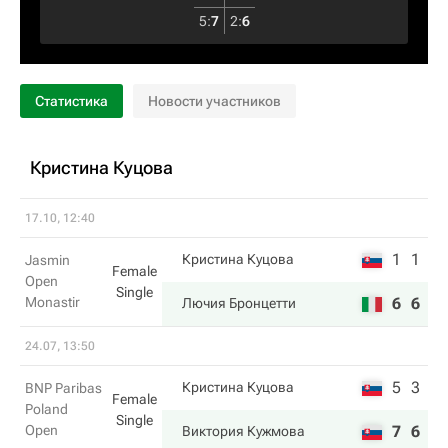
5
:
7
2
:
6
Статистика
Новости участников
Кристина Куцова
17.10, 12:40
1
1
Кристина Куцова
Jasmin
Female
Open
Single
Monastir
6
6
Лючия Бронцетти
24.07, 13:50
5
3
Кристина Куцова
BNP Paribas
Female
Poland
Single
Open
7
6
Виктория Кужмова