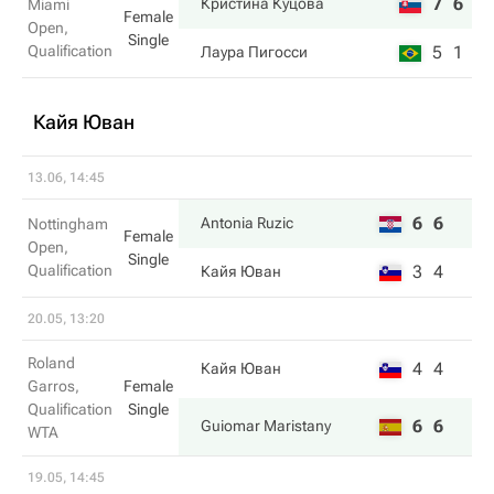
7
6
Кристина Куцова
Miami
Female
Open,
Single
Qualification
5
1
Лаура Пигосси
Кайя Юван
13.06, 14:45
6
6
Antonia Ruzic
Nottingham
Female
Open,
Single
Qualification
3
4
Кайя Юван
20.05, 13:20
Roland
4
4
Кайя Юван
Garros,
Female
Qualification
Single
6
6
Guiomar Maristany
WTA
19.05, 14:45