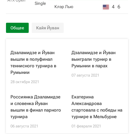
ATX Open
Single
4
6
Клэр Лью
Общее
Кайя Йуван
Дзаламидзе и Йуван
Дзаламидзе и Йуван
вышли в полуфинал
выиграли турнир в
теннисного турнира в
Румынии в парах
Румынии
07 августа 2021
28 октября 2021
Россиянка Дзаламидзе
Екатерина
и словенка Йуван
Александрова
вышли в финал парного
стартовала с победы на
турнира
турнире в Мельбурне
06 августа 2021
01 февраля 2021