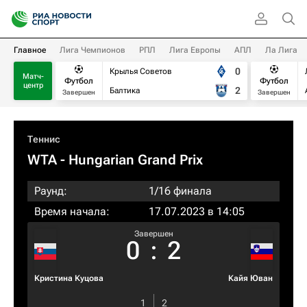
Главное
Лига Чемпионов
РПЛ
Лига Европы
АПЛ
Ла Лига
0
Крылья Советов
Матч-
Футбол
Футбол
центр
2
Балтика
Завершен
Завершен
Теннис
WTA
- Hungarian Grand Prix
Раунд:
1/16 финала
Время начала:
17.07.2023 в 14:05
Завершен
0
:
2
Кристина Куцова
Кайя Юван
1
2