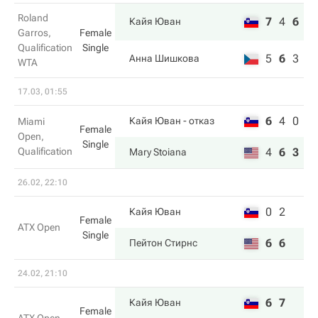
Roland
7
4
6
Кайя Юван
Garros,
Female
Qualification
Single
5
6
3
Анна Шишкова
WTA
17.03, 01:55
6
4
0
Кайя Юван
- отказ
Miami
Female
Open,
Single
Qualification
4
6
3
Mary Stoiana
26.02, 22:10
0
2
Кайя Юван
Female
ATX Open
Single
6
6
Пейтон Стирнс
24.02, 21:10
6
7
Кайя Юван
Female