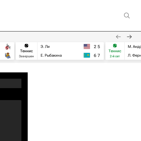
2
5
Э. Ли
М. Анд
Теннис
Теннис
6
7
Е. Рыбакина
Л. Фер
Завершен
2-й сет