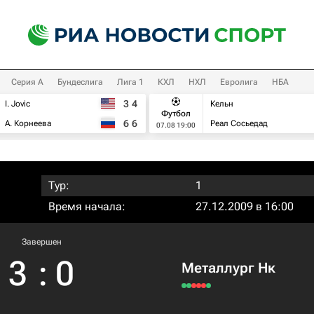
Серия А
Бундеслига
Лига 1
КХЛ
НХЛ
Евролига
НБА
3
4
I. Jovic
Кельн
Футбол
6
6
А. Корнеева
Реал Сосьедад
07.08 19:00
Тур:
1
Время начала:
27.12.2009 в 16:00
Завершен
3
:
0
Металлург Нк