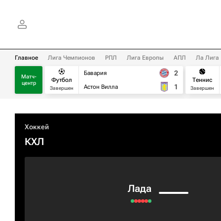
Главное
Лига Чемпионов
РПЛ
Лига Европы
АПЛ
Ла Лига
2
Бавария
Матч-
Футбол
Теннис
центр
1
Астон Вилла
Завершен
Завершен
Хоккей
КХЛ
Лада