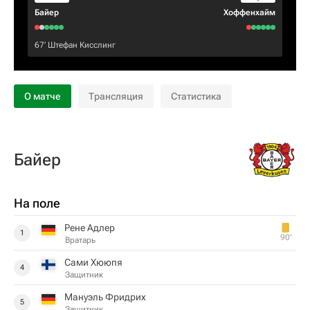
Байер
Хоффенхайм
67‎’‎
Штефан Кисслинг
О матче
Трансляция
Статистика
Байер
На поле
Рене Адлер
1
90‎’‎
Вратарь
Сами Хююпя
4
Защитник
Мануэль Фридрих
5
Защитник