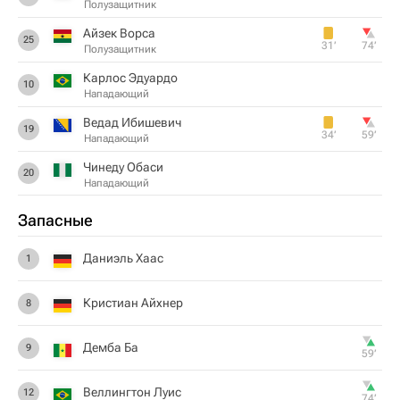
Полузащитник
Айзек Ворса
25
31‎’‎
74‎’‎
Полузащитник
Карлос Эдуардо
10
Нападающий
Ведад Ибишевич
19
34‎’‎
59‎’‎
Нападающий
Чинеду Обаси
20
Нападающий
Запасные
Даниэль Хаас
1
Кристиан Айхнер
8
Демба Ба
9
59‎’‎
Веллингтон Луис
12
74‎’‎