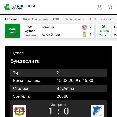
Главное
Лига Чемпионов
РПЛ
Лига Европы
АПЛ
Ла Лига
2
Бавария
I.
Матч-
Футбол
Теннис
центр
1
Астон Вилла
А
Завершен
2-й сет
Футбол
Бундеслига
Тур:
2
Время начала:
15.08.2009 в 15:30
Стадион:
BayArena
Зрители:
28000
Завершен
1
:
0