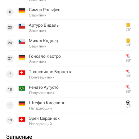
Симон Рольфес
6
Защитник
Артуро Видаль
23
76‎’‎
Защитник
Михал Кадлец
24
60‎’‎
Защитник
Гонсало Кастро
27
80‎’‎
Защитник
Транквилло Барнетта
7
88‎’‎
Полузащитник
Ренато Аугусто
10
88‎’‎
Полузащитник
Штефан Кисслинг
11
67‎’‎
Нападающий
Эрен Дердийок
19
Нападающий
Запасные