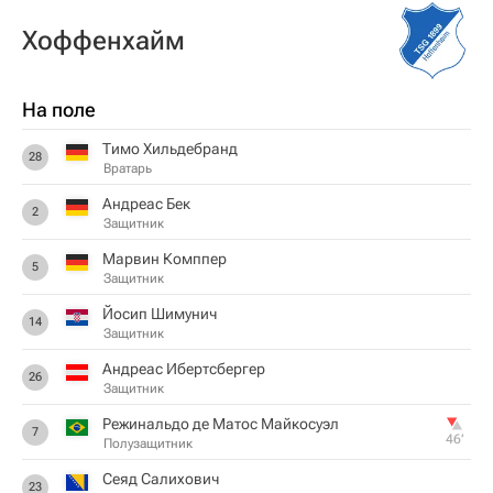
Хоффенхайм
На поле
Тимо Хильдебранд
28
Вратарь
Андреас Бек
2
Защитник
Марвин Комппер
5
Защитник
Йосип Шимунич
14
Защитник
Андреас Ибертсбергер
26
Защитник
Режинальдо де Матос Майкосуэл
7
46‎’‎
Полузащитник
Сеяд Салихович
23