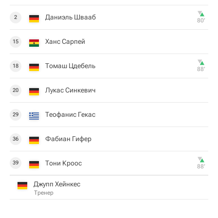
Даниэль Швааб
2
80‎’‎
Ханс Сарпей
15
Томаш Цдебель
18
88‎’‎
Лукас Синкевич
20
Теофанис Гекас
29
Фабиан Гифер
36
Тони Кроос
39
88‎’‎
Джупп Хейнкес
Тренер