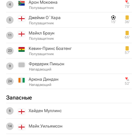
Арон Мокоена
4
78‎’‎
Полузащитник
Джейми О`Хара
5
15‎’‎
36‎’‎
Полузащитник
Майкл Браун
11
66‎’‎
Полузащитник
Кевин-Принс Боатенг
23
57‎’‎
Полузащитник
Фредерик Пикьон
9
Нападающий
Арюна Диндан
24
52‎’‎
Нападающий
Запасные
Хайден Муллинс
6
Майк Уильямсон
14