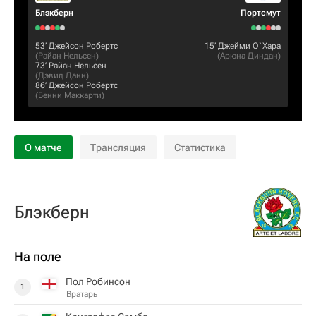
Блэкберн
Пoртсмут
53‎’‎
Джейсон Робертс
15‎’‎
Джейми О`Хара
(
Райан Нельсен
)
(
Арюна Диндан
)
73‎’‎
Райан Нельсен
(
Дэвид Данн
)
86‎’‎
Джейсон Робертс
(
Бенни Маккарти
)
О матче
Трансляция
Статистика
Блэкберн
На поле
Пол Робинсон
1
Вратарь