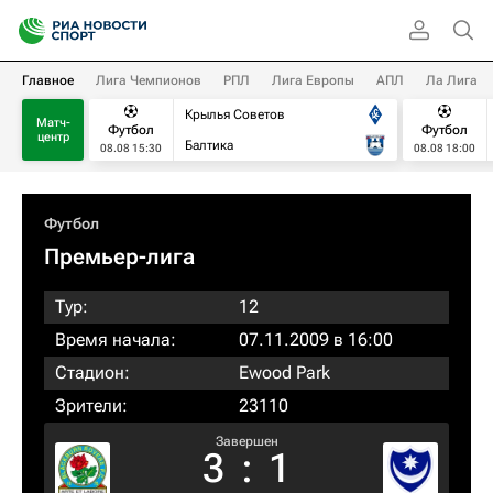
Главное
Лига Чемпионов
РПЛ
Лига Европы
АПЛ
Ла Лига
Крылья Советов
Матч-
Футбол
Футбол
центр
Балтика
08.08 15:30
08.08 18:00
Футбол
Премьер-лига
Тур:
12
Время начала:
07.11.2009 в 16:00
Стадион:
Ewood Park
Зрители:
23110
Завершен
3
:
1