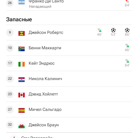
Франко Ди Санто
26
84‎’‎
Нападающий
Запасные
Джейсон Робертс
9
46‎’‎
53‎’‎
86‎’‎
Бенни Маккарти
10
46‎’‎
Кейт Эндрюс
17
84‎’‎
Никола Калинич
22
Дэвид Хойлетт
23
Мичел Сальгадо
27
Джейсон Браун
32
Сэм Эллардайс