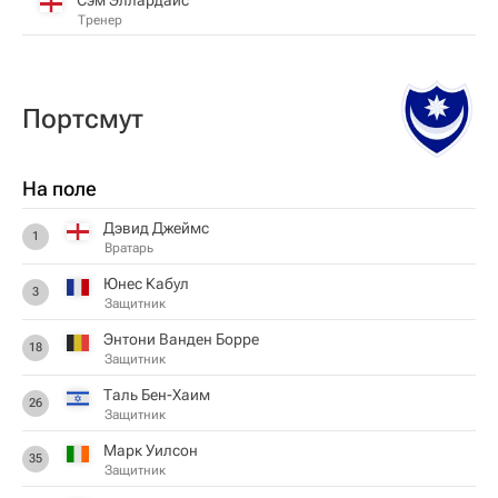
Тренер
Пoртсмут
На поле
Дэвид Джеймс
1
Вратарь
Юнес Кабул
3
Защитник
Энтони Ванден Борре
18
Защитник
Таль Бен-Хаим
26
Защитник
Марк Уилсон
35
Защитник