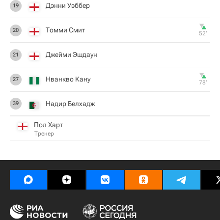
Дэнни Уэббер
19
Томми Смит
20
52‎’‎
Джейми Эшдаун
21
Нванкво Кану
27
78‎’‎
Надир Белхадж
39
Пол Харт
Тренер