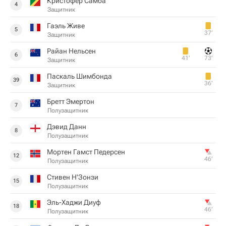
Кристофер Самба
4
Защитник
Гаэль Живе
5
37‎’‎
Защитник
Райан Нельсен
6
41‎’‎
73‎’‎
Защитник
Паскаль Шимбонда
39
36‎’‎
Защитник
Бретт Эмертон
7
Полузащитник
Дэвид Данн
8
Полузащитник
Мортен Гамст Педерсен
12
46‎’‎
Полузащитник
Стивен Н'Зонзи
15
Полузащитник
Эль-Хаджи Диуф
18
46‎’‎
Полузащитник