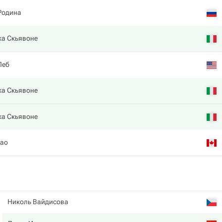
Родина
а Скьявоне
Леб
а Скьявоне
а Скьявоне
жао
Николь Вайдисова