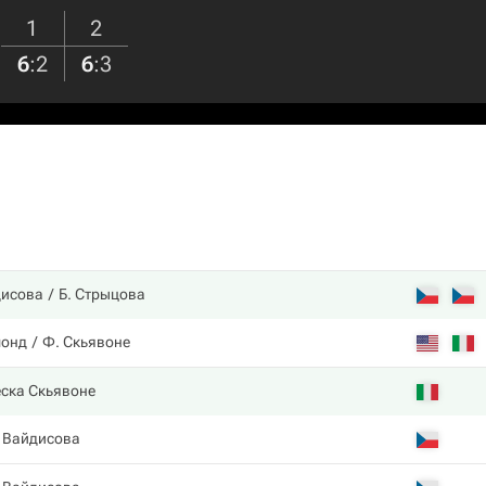
1
2
6
:
2
6
:
3
дисова
Б. Стрыцова
монд
Ф. Скьявоне
ска Скьявоне
 Вайдисова