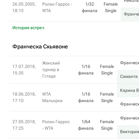
Николь
26.05.2005,
Ролан Гаррос -
1/32
Female
18:15
WTA
финала
Single
Франче
История встреч
Франческа Скьявоне
Франческ
Женский
17.07.2018,
1/16
Female
турнир в
15:35
финала
Single
Гстаде
Саманта 
Карина В
18.06.2018,
WTA
1/16
Female
17:10
Мальорка
финала
Single
Франческ
Франческ
27.05.2018,
Ролан Гаррос
1/64
Female
17:25
- WTA
финала
Single
Виктори