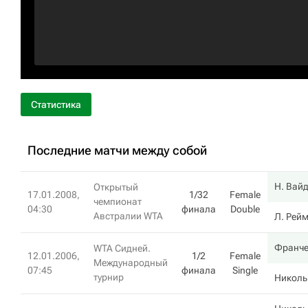
Статистика
Последние матчи между собой
Н. Вай
Открытый
17.01.2008,
1/32
Female
чемпионат
04:30
финала
Double
Австралии WTA
Л. Рей
Франче
WTA Сидней.
12.01.2006,
1/2
Female
Международный
07:45
финала
Single
турнир
Николь