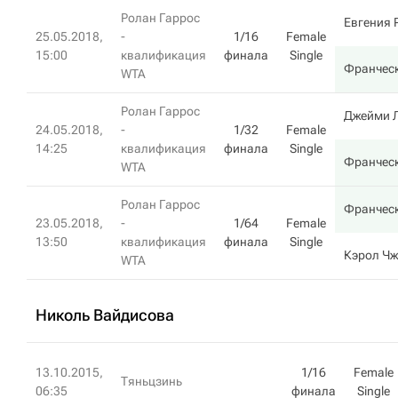
Ролан Гаррос
Евгения 
25.05.2018,
-
1/16
Female
15:00
квалификация
финала
Single
Франческ
WTA
Ролан Гаррос
Джейми 
24.05.2018,
-
1/32
Female
14:25
квалификация
финала
Single
Франческ
WTA
Ролан Гаррос
Франческ
23.05.2018,
-
1/64
Female
13:50
квалификация
финала
Single
Кэрол Ч
WTA
Николь Вайдисова
13.10.2015,
1/16
Female
Тяньцзинь
06:35
финала
Single