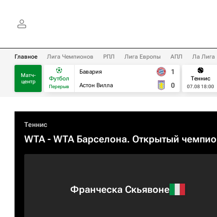
Главное
Лига Чемпионов
РПЛ
Лига Европы
АПЛ
Ла Лига
1
Бавария
Матч-
Футбол
Теннис
центр
0
Астон Вилла
Перерыв
07.08 18:00
Теннис
WTA
- WTA Барселона. Открытый чемпио
Франческа Скьявоне