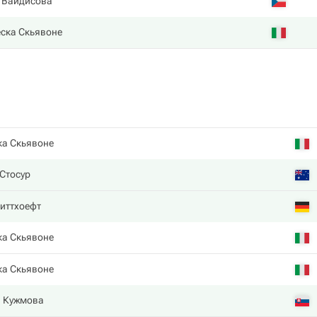
 Вайдисова
ска Скьявоне
а Скьявоне
Стосур
иттхоефт
а Скьявоне
а Скьявоне
я Кужмова