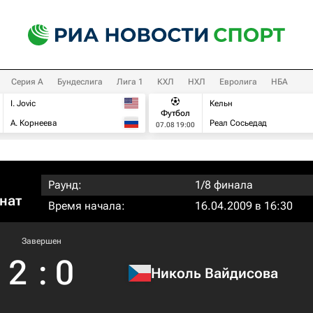
Серия А
Бундеслига
Лига 1
КХЛ
НХЛ
Евролига
НБА
I. Jovic
Кельн
Футбол
А. Корнеева
Реал Сосьедад
07.08 19:00
Раунд:
1/8 финала
нат
Время начала:
16.04.2009 в 16:30
Завершен
2
:
0
Николь Вайдисова