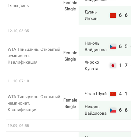
Female
Тяньцзинь
Single
Дуань
6
6
Инъин
12.10, 05:35
Николь
6
5
6
WTA Тяньцзинь. Открытый
Вайдисова
Female
чемпионат.
Single
Квалификация
Хироко
1
7
4
Кувата
11.10, 07:10
4
1
Чжан Шуай
WTA Тяньцзинь. Открытый
Female
чемпионат.
Single
Николь
Квалификация
6
6
Вайдисова
19.09, 06:55