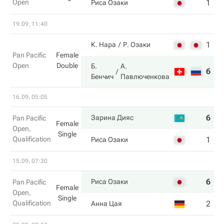
Open
1
6
Риса Озаки
19.09, 11:40
1
4
К. Нара
Р. Озаки
Pan Pacific
Female
Open
Double
Б.
А.
6
6
Бенчич
Павлюченкова
16.09, 05:05
6
6
Зарина Дияс
Pan Pacific
Female
Open,
Single
Qualification
1
0
Риса Озаки
15.09, 07:30
6
7
Риса Озаки
Pan Pacific
Female
Open,
Single
Qualification
2
6
Анна Цая