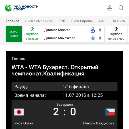
Главное
Лига Чемпионов
РПЛ
Лига Европы
АПЛ
Ла Лига
0
Динамо Москва
Матч-
Футбол
Футбол
центр
0
Динамо Махачкала
Перерыв
09.08 17:00
Теннис
WTA
- WTA Бухарест. Открытый
чемпионат.Квалификация
Раунд:
1/16 финала
Время начала:
11.07.2015 в 12:25
Завершен
2
:
0
Риса Озаки
Николь Вайдисова