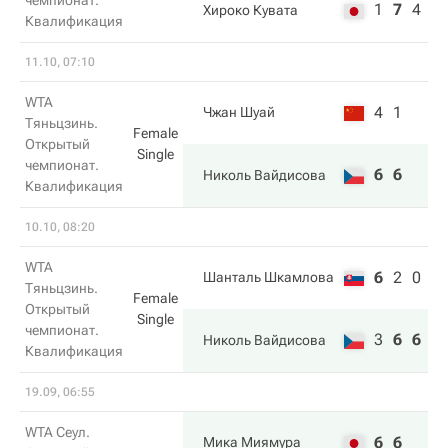
чемпионат.
1
7
4
Хироко Кувата
Квалификация
11.10, 07:10
WTA
4
1
Чжан Шуай
Тяньцзинь.
Female
Открытый
Single
чемпионат.
6
6
Николь Вайдисова
Квалификация
10.10, 08:20
WTA
6
2
0
Шанталь Шкамлова
Тяньцзинь.
Female
Открытый
Single
чемпионат.
3
6
6
Николь Вайдисова
Квалификация
19.09, 06:55
WTA Сеул.
6
6
Мика Миямура