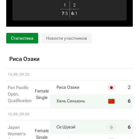
1
2
7
:
5
6
:
1
Статистика
Новости участников
Риса Озаки
14.09, 09:25
2
3
Риса Озаки
Pan Pacific
Female
Open,
Single
Qualification
6
6
Хань Синьюнь
10.09, 09:00
6
3
Се Шувэй
Japan
Female
Women's
Single