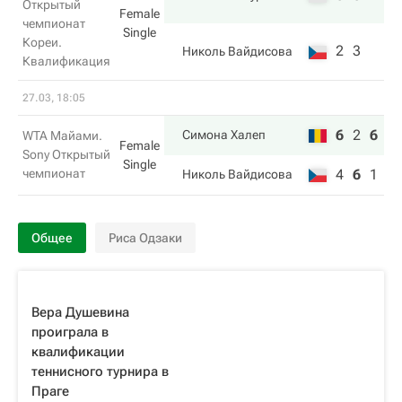
Открытый
Female
чемпионат
Single
Кореи.
2
3
Николь Вайдисова
Квалификация
27.03, 18:05
6
2
6
Симона Халеп
WTA Майами.
Female
Sony Открытый
Single
чемпионат
4
6
1
Николь Вайдисова
Общее
Риса Одзаки
Вера Душевина
проиграла в
квалификации
теннисного турнира в
Праге