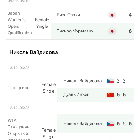
09.09, 08:10
Japan
4
6
Риса Озаки
Women's
Female
Open,
Single
6
3
Тихиро Мурамацу
Qualification
Николь Вайдисова
13.10, 06:35
3
3
Николь Вайдисова
Female
Тяньцзинь
Single
6
6
Дуань Инъин
12.10, 05:35
WTA
6
5
6
Николь Вайдисова
Тяньцзинь.
Female
Открытый
Single