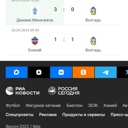
04.05.2024 19:00
3
:
0
Динамо Махачкала
Волгарь
28.04.2024 09:00
1
:
1
Енисей
Волгарь
Футбол
Фигурное катание
Биатлон
ЗОЖ
Хоккей
Ав
Спецпроекты
Реклама
Продукты и сервисы
Пресс-ц
Версия 2023.1 Beta