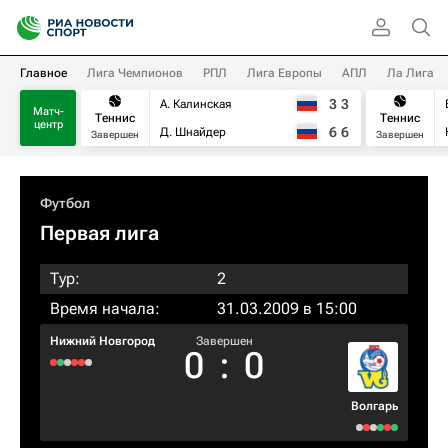
Главное
Лига Чемпионов
РПЛ
Лига Европы
АПЛ
Ла Лига
3
3
А. Калинская
Матч-
Теннис
Теннис
центр
6
6
Д. Шнайдер
Завершен
Завершен
Футбол
Первая лига
Тур:
2
Время начала:
31.03.2009 в 15:00
Нижний Новгород
Завершен
0
:
0
Волгарь