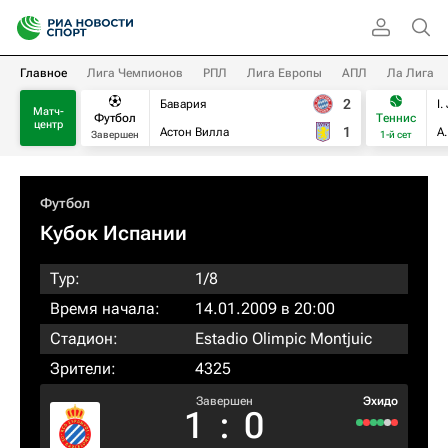
Главное
Лига Чемпионов
РПЛ
Лига Европы
АПЛ
Ла Лига
2
Бавария
I.
Матч-
Футбол
Теннис
центр
1
Астон Вилла
А
Завершен
1-й сет
Футбол
Кубок Испании
Тур:
1/8
Время начала:
14.01.2009 в 20:00
Стадион:
Estadio Olimpic Montjuic
Зрители:
4325
Завершен
Эхидо
1
:
0