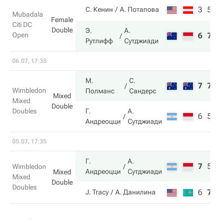
3
5
С. Кенин
А. Потапова
Mubadala
Female
Citi DC
Double
Э.
А.
Open
6
7
Рутлифф
Сутджиади
06.07, 17:35
М.
С.
7
7
Wimbledon
Полманс
Сандерс
Mixed
Mixed
Double
Doubles
Г.
А.
6
5
Андреоцци
Сутджиади
05.07, 17:35
Г.
А.
7
5
Wimbledon
Андреоцци
Сутджиади
Mixed
Mixed
Double
Doubles
6
7
J. Tracy
А. Данилина