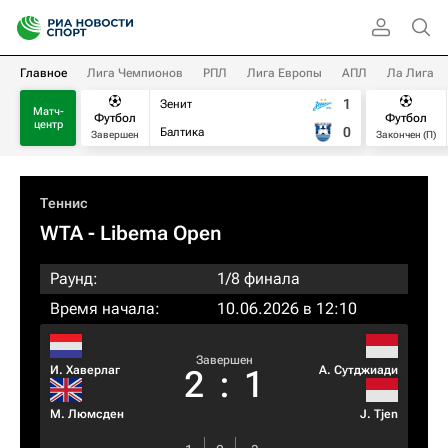
Главное
Лига Чемпионов
РПЛ
Лига Европы
АПЛ
Ла Лига
1
Зенит
Матч-
Футбол
Футбол
центр
0
Балтика
Завершен
Закончен (П)
Теннис
WTA
- Libema Open
Раунд:
1/8 финала
Время начала:
10.06.2026 в 12:10
Завершен
И. Хаверлаг
А. Сутджиади
2
:
1
М. Люмсден
J. Tjen