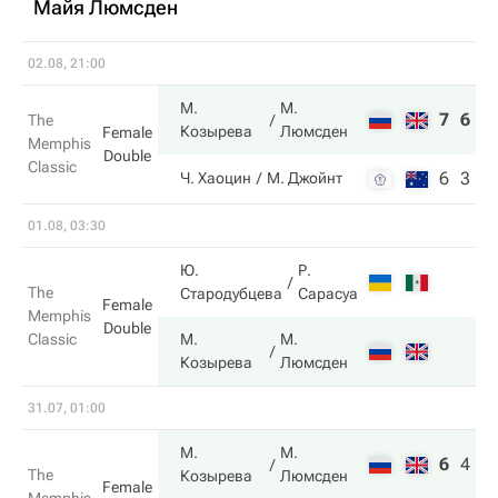
Майя Люмсден
02.08, 21:00
М.
М.
7
6
The
Козырева
Люмсден
Female
Memphis
Double
Classic
6
3
Ч. Хаоцин
М. Джойнт
01.08, 03:30
Ю.
Р.
The
Стародубцева
Сарасуа
Female
Memphis
Double
Classic
М.
М.
Козырева
Люмсден
31.07, 01:00
М.
М.
6
4
1
The
Козырева
Люмсден
Female