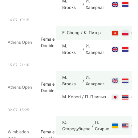
M.
И.
3
Brooks
Хаверлаг
16.07, 19:15
6
E. Chong
К. Питер
Female
Athens Open
Double
M.
И.
2
Brooks
Хаверлаг
15.07, 21:10
M.
И.
4
Brooks
Хаверлаг
Female
Athens Open
Double
6
M. Kobori
П. Плипыч
02.07, 15:25
Ю.
П.
6
Стародубцева
Стирнс
Wimbledon
Female