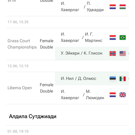
WTA
Double
И.
П.
4
Хаверлаг
Удварди
17.06, 15:35
И.
И. Г.
3
Хаверлаг
Мартинс
Grass Court
Female
Championships
Double
6
У. Эйкери
К. Глисон
12.06, 12:15
6
И. Нил
Д. Олмос
Female
Libema Open
Double
И.
М.
3
Хаверлаг
Люмсден
Алдила Сутджиади
01.08, 19:10