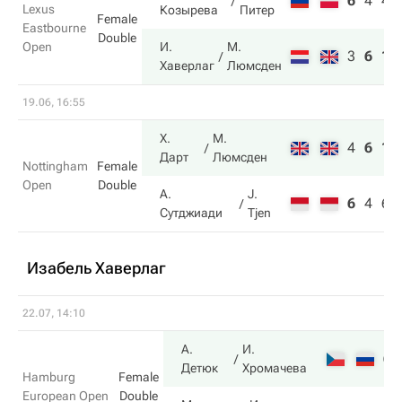
6
4
4
Lexus
Козырева
Питер
Female
Eastbourne
Double
Open
И.
М.
3
6
10
Хаверлаг
Люмсден
19.06, 16:55
Х.
М.
4
6
10
Дарт
Люмсден
Nottingham
Female
Open
Double
А.
J.
6
4
6
Сутджиади
Tjen
Изабель Хаверлаг
22.07, 14:10
А.
И.
6
Детюк
Хромачева
Hamburg
Female
European Open
Double