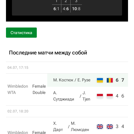
1
2
3
6
:
1
4
:
6
10
:
8
Статистика
Последние матчи между собой
04.07, 17:15
6
7
М. Костюк
Е. Рузе
Wimbledon
Female
WTA
Double
А.
J.
4
6
Сутджиади
Tjen
02.07, 18:20
Х.
М.
3
4
Дарт
Люмсден
Wimbledon
Female