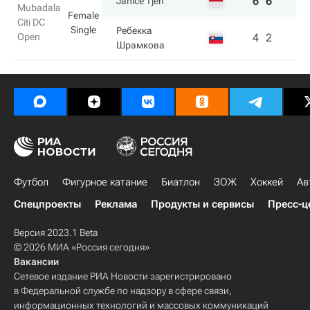
6
6
Janice Tjen
Mubadala
Female
Citi DC
Single
Ребекка
Open
4
2
Шрамкова
Футбол
Фигурное катание
Биатлон
ЗОЖ
Хоккей
Ав
Спецпроекты
Реклама
Продукты и сервисы
Пресс-ц
Версия 2023.1 Beta
© 2026 МИА «Россия сегодня»
Вакансии
Сетевое издание РИА Новости зарегистрировано
в Федеральной службе по надзору в сфере связи,
информационных технологий и массовых коммуникаций