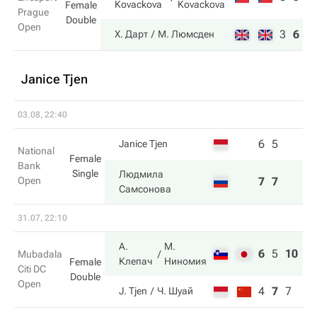
Kovackova
Kovackova
Female
Prague
Double
Open
3
6
1
Х. Дарт
М. Люмсден
Janice Tjen
03.08, 22:40
6
5
Janice Tjen
National
Female
Bank
Single
Людмила
Open
7
7
Самсонова
31.07, 22:10
А.
М.
6
5
10
Mubadala
Клепач
Ниномия
Female
Citi DC
Double
Open
4
7
7
J. Tjen
Ч. Шуай