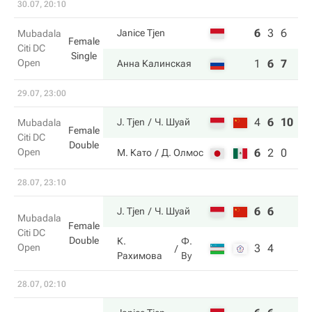
30.07, 20:10
6
3
6
Janice Tjen
Mubadala
Female
Citi DC
Single
Open
1
6
7
Анна Калинская
29.07, 23:00
4
6
10
J. Tjen
Ч. Шуай
Mubadala
Female
Citi DC
Double
Open
6
2
0
М. Като
Д. Олмос
28.07, 23:10
6
6
J. Tjen
Ч. Шуай
Mubadala
Female
Citi DC
Double
К.
Ф.
Open
3
4
Рахимова
Ву
28.07, 02:10