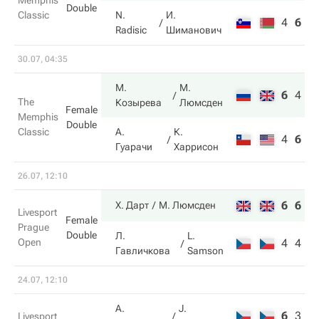
Memphis
Double
Classic
N.
И.
4
6
1
Radisic
Шиманович
30.07, 04:35
М.
М.
6
4
1
The
Козырева
Люмсден
Female
Memphis
Double
Classic
А.
К.
4
6
7
Гуарачи
Харрисон
26.07, 12:10
6
6
Х. Дарт
М. Люмсден
Livesport
Female
Prague
Double
Л.
L.
Open
4
4
Гавличкова
Samson
24.07, 12:10
A.
J.
6
3
3
Livesport