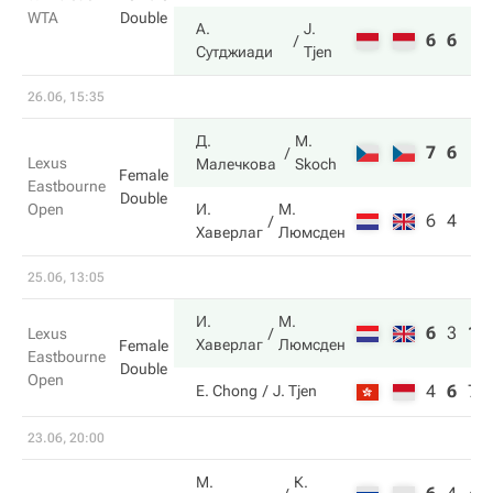
WTA
Double
А.
J.
6
6
Сутджиади
Tjen
26.06, 15:35
Д.
M.
7
6
Lexus
Малечкова
Skoch
Female
Eastbourne
Double
Open
И.
М.
6
4
Хаверлаг
Люмсден
25.06, 13:05
И.
М.
6
3
10
Lexus
Хаверлаг
Люмсден
Female
Eastbourne
Double
Open
4
6
7
E. Chong
J. Tjen
23.06, 20:00
М.
К.