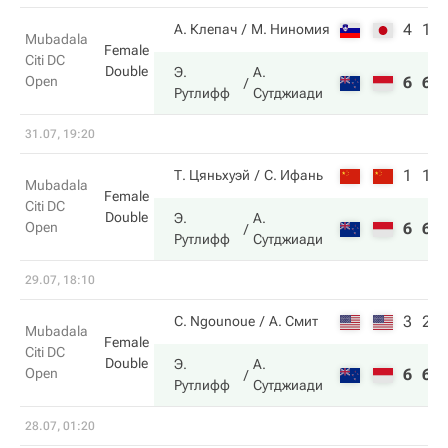
4
1
А. Клепач
М. Ниномия
Mubadala
Female
Citi DC
Double
Э.
А.
Open
6
6
Рутлифф
Сутджиади
31.07, 19:20
1
1
Т. Цяньхуэй
С. Ифань
Mubadala
Female
Citi DC
Double
Э.
А.
Open
6
6
Рутлифф
Сутджиади
29.07, 18:10
3
2
C. Ngounoue
А. Смит
Mubadala
Female
Citi DC
Double
Э.
А.
Open
6
6
Рутлифф
Сутджиади
28.07, 01:20