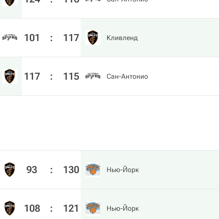
101
:
117
Кливленд
117
:
115
Сан-Антонио
93
:
130
Нью-Йорк
108
:
121
Нью-Йорк