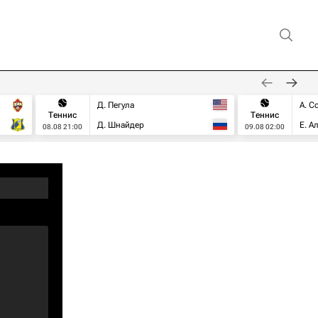
Д. Пегула
А. С
Теннис
Теннис
Д. Шнайдер
Е. А
08.08 21:00
09.08 02:00