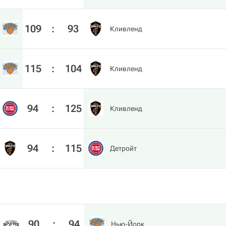
109
:
93
Кливленд
115
:
104
Кливленд
94
:
125
Кливленд
94
:
115
Детройт
90
:
94
Нью-Йорк