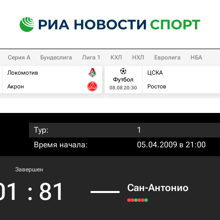
Серия А
Бундеслига
Лига 1
КХЛ
НХЛ
Евролига
НБА
Локомотив
ЦСКА
Футбол
Акрон
Ростов
08.08 20:30
Тур:
1
Время начала:
05.04.2009 в 21:00
Завершен
01
:
81
Сан-Антонио