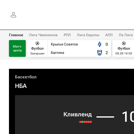
Главное
Лига Чемпионов
РПЛ
Лига Европы
АПЛ
Ла Лига
0
Крылья Советов
Матч-
Футбол
Футбол
центр
2
Балтика
Завершен
08.08 18:00
Баскетбол
НБА
1
Кливленд