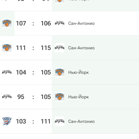
107
:
106
Сан-Антонио
111
:
115
Сан-Антонио
104
:
105
Нью-Йорк
95
:
105
Нью-Йорк
103
:
111
Сан-Антонио