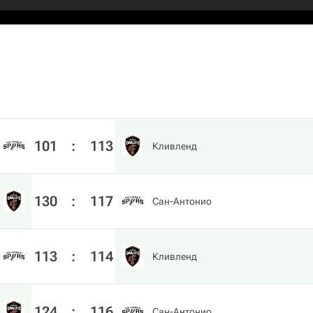
101
:
113
Кливленд
130
:
117
Сан-Антонио
113
:
114
Кливленд
124
:
116
Сан-Антонио