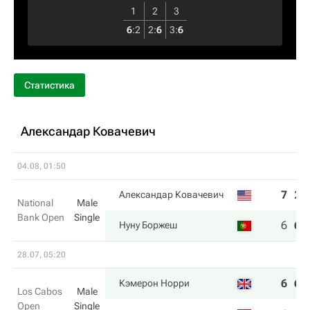
1
2
3
6
:
2
2
:
6
3
:
6
Статистика
Александар Ковачевич
04.08, 01:50
7
2
Александар Ковачевич
National
Male
Bank Open
Single
6
6
Нуну Боржеш
28.07, 05:20
6
6
Кэмерон Норри
Los Cabos
Male
Open
Single