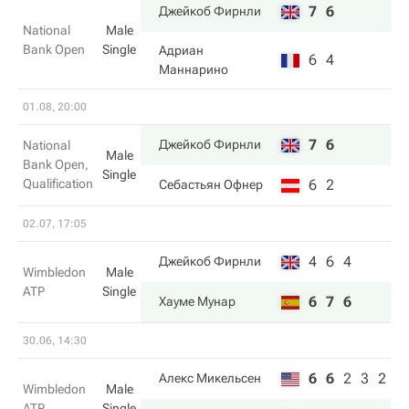
7
6
Джейкоб Фирнли
National
Male
Bank Open
Single
Адриан
6
4
Маннарино
01.08, 20:00
7
6
Джейкоб Фирнли
National
Male
Bank Open,
Single
Qualification
6
2
Себастьян Офнер
02.07, 17:05
4
6
4
Джейкоб Фирнли
Wimbledon
Male
ATP
Single
6
7
6
Хауме Мунар
30.06, 14:30
6
6
2
3
2
Алекс Микельсен
Wimbledon
Male
ATP
Single