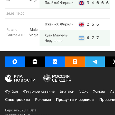
3
4
6
6
6
Джейкоб Фирнли
26.05, 19:00
2
6
6
Джейкоб Фирнли
Roland
Male
Garros ATP
Single
Хуан Мануэль
6
7
7
Черундоло
Футбол
Фигурное катание
Биатлон
ЗОЖ
Хоккей
Ав
Спецпроекты
Реклама
Продукты и сервисы
Пресс-ц
Версия 2023.1 Beta