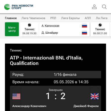
Главное
Лига Чемпионов
РПЛ
Лига Европы
АПЛ
Ла Лига
А. Калинская
Матч-
Теннис
Теннис
центр
Д. Шнайдер
06.08 19:30
06.08 21:00
Теннис
ATP
- Internazionali BNL d'Italia,
Qualification
Раунд:
1/16 финала
Время начала:
05.05.2026 в 14:35
Завершен
1
:
2
Александар Ковачевич
Джейкоб Фирнли