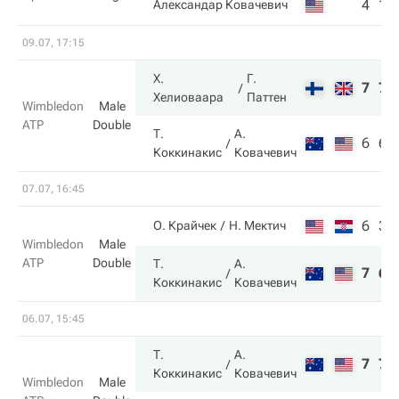
4
1
Александар Ковачевич
09.07, 17:15
Х.
Г.
7
7
Хелиоваара
Паттен
Wimbledon
Male
ATP
Double
Т.
А.
6
6
Коккинакис
Ковачевич
07.07, 16:45
6
3
О. Крайчек
Н. Мектич
Wimbledon
Male
ATP
Double
Т.
А.
7
6
Коккинакис
Ковачевич
06.07, 15:45
Т.
А.
7
7
Коккинакис
Ковачевич
Wimbledon
Male