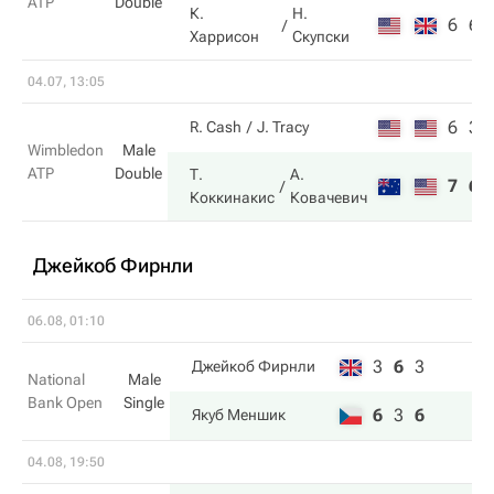
ATP
Double
К.
Н.
6
6
Харрисон
Скупски
04.07, 13:05
6
3
R. Cash
J. Tracy
Wimbledon
Male
ATP
Double
Т.
А.
7
6
Коккинакис
Ковачевич
Джейкоб Фирнли
06.08, 01:10
3
6
3
Джейкоб Фирнли
National
Male
Bank Open
Single
6
3
6
Якуб Меншик
04.08, 19:50