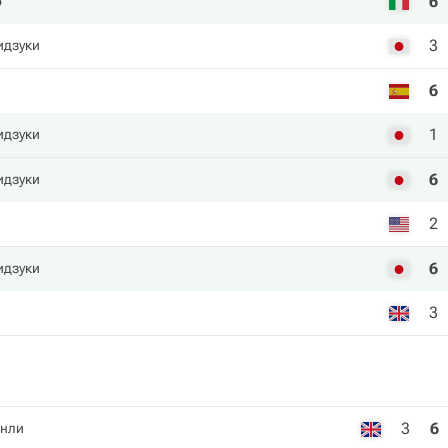
6
р
3
идзуки
6
1
идзуки
6
идзуки
2
6
идзуки
3
3
6
нли