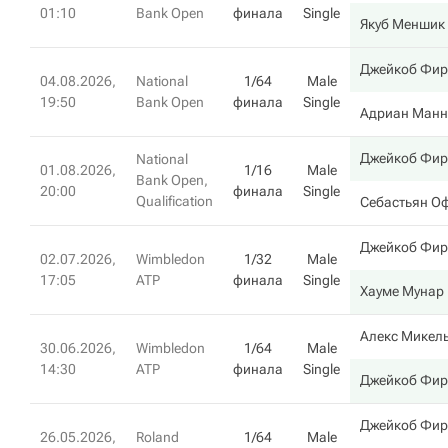
01:10
Bank Open
финала
Single
Якуб Меншик
Джейкоб Фир
04.08.2026,
National
1/64
Male
19:50
Bank Open
финала
Single
Адриан Манн
Джейкоб Фир
National
01.08.2026,
1/16
Male
Bank Open,
20:00
финала
Single
Qualification
Себастьян О
Джейкоб Фир
02.07.2026,
Wimbledon
1/32
Male
17:05
ATP
финала
Single
Хауме Мунар
Алекс Микел
30.06.2026,
Wimbledon
1/64
Male
14:30
ATP
финала
Single
Джейкоб Фир
Джейкоб Фир
26.05.2026,
Roland
1/64
Male