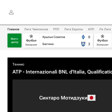
Главное
Лига Чемпионов
РПЛ
Лига Европы
АПЛ
Ла Лига
0
Крылья Советов
Матч-
Футбол
Футбол
центр
2
Балтика
Завершен
Завершен
Теннис
ATP
- Internazionali BNL d'Italia, Qualificati
Синтаро Мотидзуки