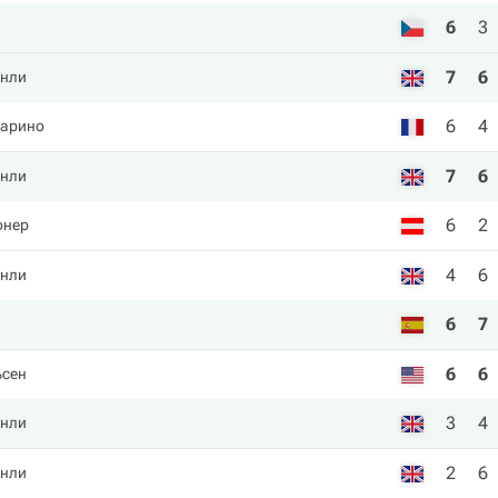
6
3
7
6
нли
6
4
арино
7
6
нли
6
2
фнер
4
6
нли
6
7
6
6
ьсен
3
4
нли
2
6
нли