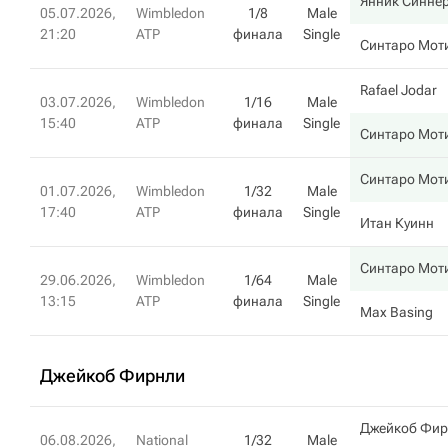
Янник Синне
05.07.2026,
Wimbledon
1/8
Male
21:20
ATP
финала
Single
Синтаро Мот
Rafael Jodar
03.07.2026,
Wimbledon
1/16
Male
15:40
ATP
финала
Single
Синтаро Мот
Синтаро Мот
01.07.2026,
Wimbledon
1/32
Male
17:40
ATP
финала
Single
Итан Куинн
Синтаро Мот
29.06.2026,
Wimbledon
1/64
Male
13:15
ATP
финала
Single
Max Basing
Джейкоб Фирнли
Джейкоб Фир
06.08.2026,
National
1/32
Male