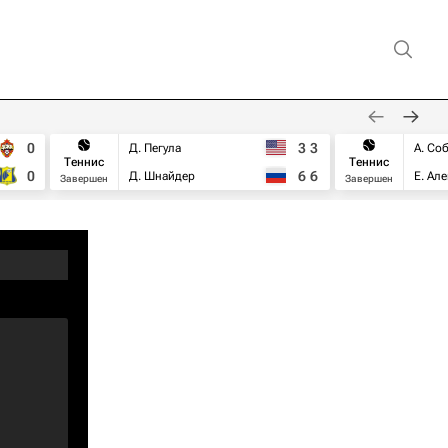
0
3
3
Д. Пегула
А. Со
Теннис
Теннис
0
6
6
Д. Шнайдер
Е. Ал
Завершен
Завершен