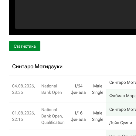
Статистика
Синтаро Мотидзуки
Синтаро Мот
04.08.2026,
National
1/64
Male
23:35
Bank Open
финала
Single
Фабиан Мар
Синтаро Мот
National
01.08.2026,
1/16
Male
Bank Open,
22:15
финала
Single
Qualification
Дэйн Суини