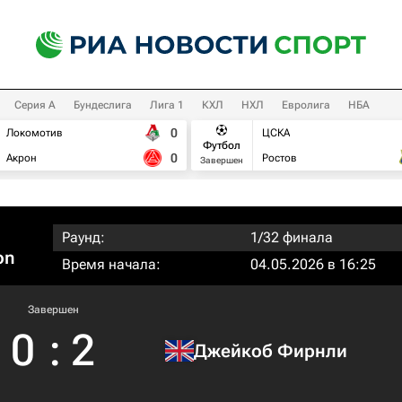
Серия А
Бундеслига
Лига 1
КХЛ
НХЛ
Евролига
НБА
0
Локомотив
ЦСКА
Футбол
0
Акрон
Ростов
Завершен
Раунд:
1/32 финала
on
Время начала:
04.05.2026 в 16:25
Завершен
0
:
2
Джейкоб Фирнли