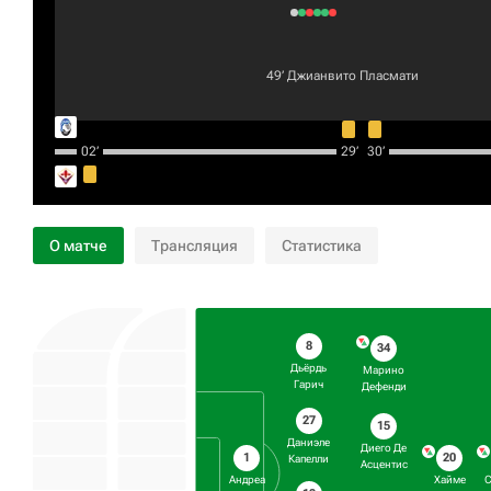
49‎’‎
Джианвито Пласмати
02‎’‎
29‎’‎
30‎’‎
О матче
Трансляция
Статистика
8
34
Дьёрдь
Марино
Гарич
Дефенди
27
15
Даниэле
Диего Де
1
20
Капелли
Асцентис
Андреа
Хайме
С