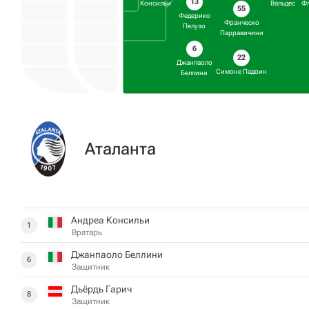
13
Консильи
Вальдес
Фл
55
Федерико
Франческо
Пелузо
Парравичини
6
22
Джанпаоло
Симоне Падоин
Беллини
Аталанта
Андреа Консильи
1
Вратарь
Джанпаоло Беллини
6
Защитник
Дьёрдь Гарич
8
Защитник