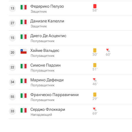
Федерико Пелузо
13
58‎’‎
Защитник
Даниэле Капелли
27
Защитник
Диего Де Асцентис
15
Полузащитник
Хайме Вальдес
20
30‎’‎
60‎’‎
Полузащитник
Симоне Падоин
22
51‎’‎
Полузащитник
Марино Дефенди
34
46‎’‎
Полузащитник
Франческо Парравичини
55
29‎’‎
Полузащитник
Серджо Флоккари
33
69‎’‎
Нападающий