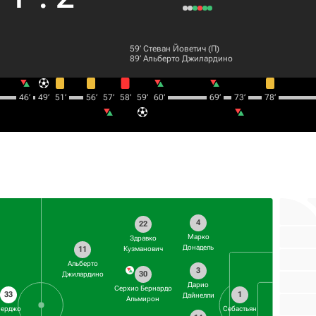
59‎’‎
Стеван Йоветич
(П)
89‎’‎
Альберто Джилардино
46‎’‎
49‎’‎
51‎’‎
56‎’‎
57‎’‎
58‎’‎
59‎’‎
60‎’‎
69‎’‎
73‎’‎
78‎’‎
4
22
Марко
Здравко
Донадель
11
Кузманович
Альберто
3
30
Джилардино
Дарио
Серхио Бернардо
33
1
Дайнелли
Альмирон
ерджо
Себастьян