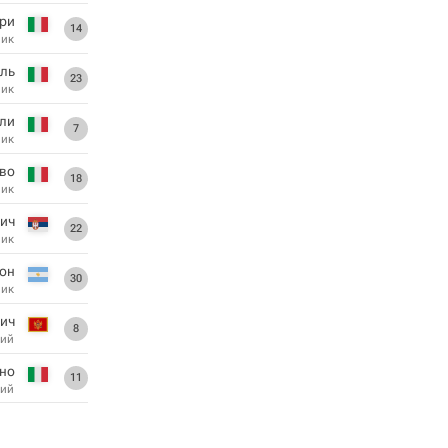
ури
14
ник
ль
23
ник
ли
7
ник
во
18
ник
ич
22
ник
он
30
ник
тич
8
ий
но
11
ий