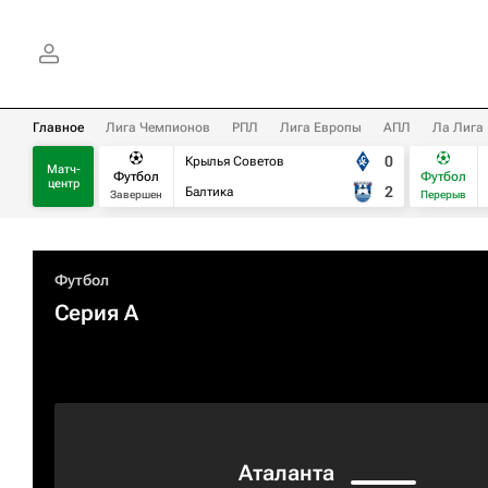
Главное
Лига Чемпионов
РПЛ
Лига Европы
АПЛ
Ла Лига
0
Крылья Советов
Матч-
Футбол
Футбол
центр
2
Балтика
Завершен
Перерыв
Футбол
Серия А
Аталанта