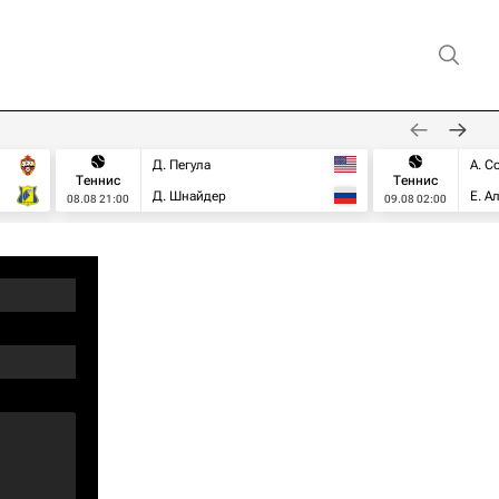
Д. Пегула
А. С
Теннис
Теннис
Д. Шнайдер
Е. А
08.08 21:00
09.08 02:00