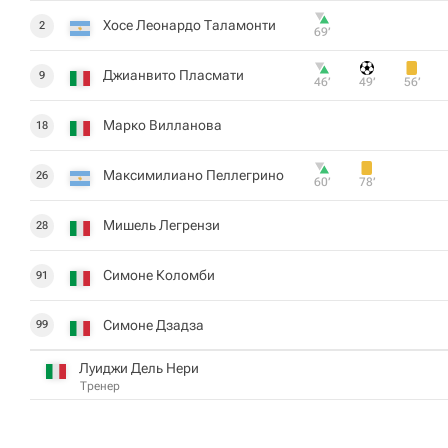
Хосе Леонардо Таламонти
2
69‎’‎
Джианвито Пласмати
9
46‎’‎
49‎’‎
56‎’‎
Марко Вилланова
18
Максимилиано Пеллегрино
26
60‎’‎
78‎’‎
Мишель Легрензи
28
Симоне Коломби
91
Симоне Дзадза
99
Луиджи Дель Нери
Тренер