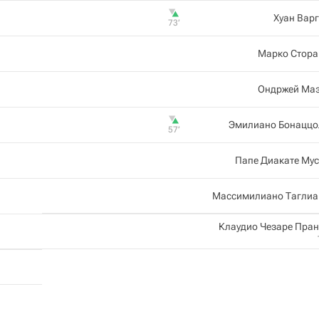
Хуан Вар
73‎’‎
Марко Стора
Ондржей Маз
Эмилиано Бонаццо
57‎’‎
Папе Диакате Му
Массимилиано Таглиа
Клаудио Чезаре Пра