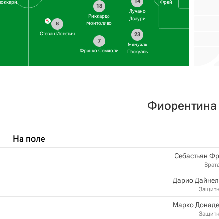
14
оккари
Фрей
18
Лучано
Риккардо
Дзаури
8
Монтоливо
Стеван Йоветич
23
7
Мануэль
Франко Семиоли
Паскуаль
Фиорентина
На поле
Себастьян Фр
Врат
Дарио Дайнел
Защит
Марко Донаде
Защит