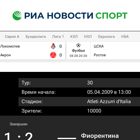
Серия А
Бундеслига
Лига 1
КХЛ
НХЛ
Евролига
НБА
0
Локомотив
ЦСКА
Футбол
0
Акрон
Ростов
08.08 20:30
Тур:
30
Время начала:
05.04.2009 в 13:00
Стадион:
Atleti Azzurri d'Italia
Зрители:
10000
Завершен
1
:
2
Фиорентина