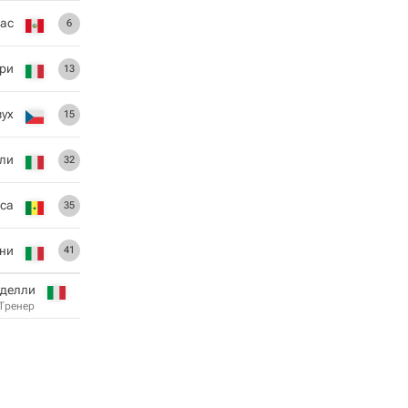
гас
6
ри
13
ух
15
ли
32
сса
35
ни
41
нделли
Тренер