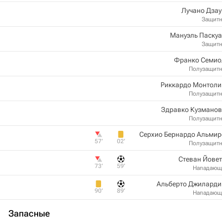
Лучано Дза
Защит
Мануэль Паскуа
Защит
Франко Семио
Полузащит
Риккардо Монтоли
Полузащит
Здравко Кузманов
Полузащит
Серхио Бернардо Альмир
57‎’‎
02‎’‎
Полузащит
Стеван Йове
73‎’‎
59‎’‎
Нападающ
Альберто Джиларди
90‎’‎
89‎’‎
Нападающ
Запасные