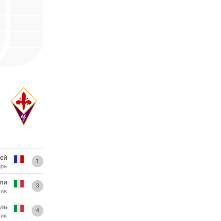
ей
1
арь
ли
3
ник
ль
4
ник