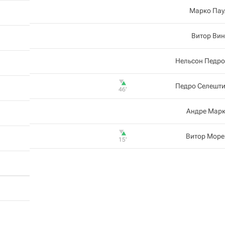
Марко Пау
Витор Ви
Нельсон Педро
Педро Селешти
46‎’‎
Андре Марк
Витор Море
15‎’‎