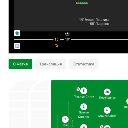
19‎’‎
Элдер Поштига
55‎’‎
Лиедсон
15‎’‎
19‎’‎
О матче
Трансляция
Статистика
5
25
Педру да Силва
Перейринья
3
Ли
6
Даниэл
Адриен Силва
Каррисо
1
Руй
4