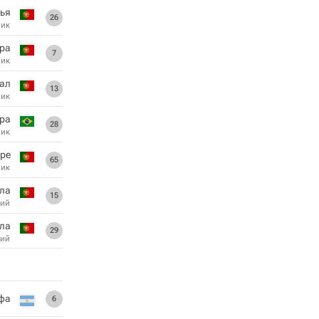
ья
26
ник
ра
7
ник
гал
13
ник
ра
28
ник
ре
65
ник
ела
15
ий
ела
29
ий
фа
6