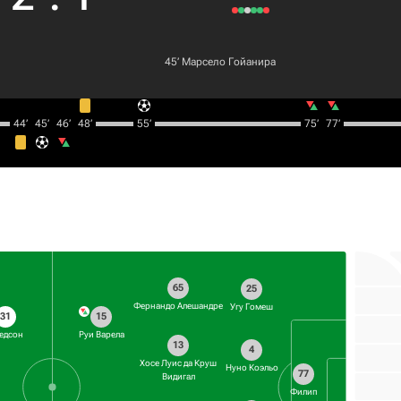
45‎’‎
Марсело Гойанира
44‎’‎
45‎’‎
46‎’‎
48‎’‎
55‎’‎
75‎’‎
77‎’‎
65
25
Фернандо Алешандре
Угу Гомеш
31
15
едсон
Руи Варела
13
4
Хосе Луис да Круш
Нуно Коэльо
77
Видигал
Филип