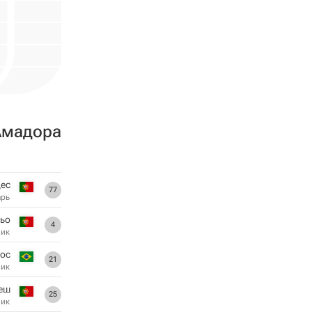
Амадора
ес
77
арь
льо
4
ник
тос
21
ник
меш
25
ник