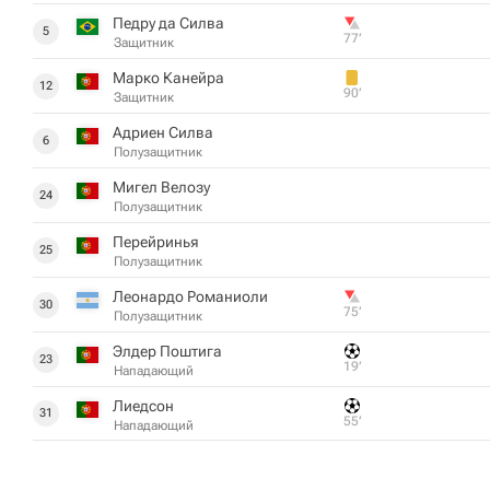
Педру да Силва
5
77‎’‎
Защитник
Марко Канейра
12
90‎’‎
Защитник
Адриен Силва
6
Полузащитник
Мигел Велозу
24
Полузащитник
Перейринья
25
Полузащитник
Леонардо Романиоли
30
75‎’‎
Полузащитник
Элдер Поштига
23
19‎’‎
Нападающий
Лиедсон
31
55‎’‎
Нападающий