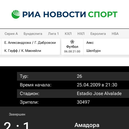
Серия А
Бундеслига
Лига 1
КХЛ
НХЛ
Евролига
НБА
Е. Александрова
Г. Дабровски
Аякс
Футбол
К. Гауфф
К. Макнейли
Шелбурн
06.08 21:00
Тур:
26
Время начала:
25.04.2009 в 21:30
Стадион:
Estadio Jose Alvalade
Зрители:
30497
Завершен
2
:
1
Амадора