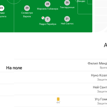
Мендес
26
28
Тенгарринья
23
29
Марсело Гойанира
лдер
Силвестре
штига
Варела
21
7
Ней Сантос
Педро Перейра
Филип Менд
На поле
Врат
Нуно Коэ
Защит
Ней Сан
Защит
Угу Го
44‎’‎
Защит