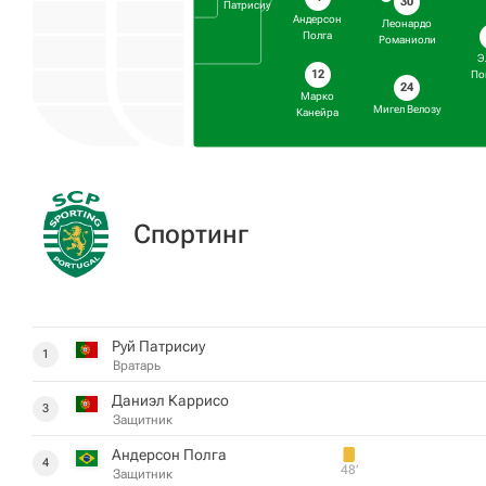
30
Патрисиу
Андерсон
Леонардо
Полга
Романиоли
Э
12
По
24
Марко
Мигел Велозу
Канейра
Спортинг
Руй Патрисиу
1
Вратарь
Даниэл Каррисо
3
Защитник
Андерсон Полга
4
48‎’‎
Защитник