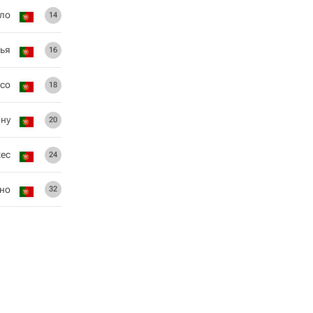
ло
14
нья
16
со
18
ну
20
ес
24
но
32