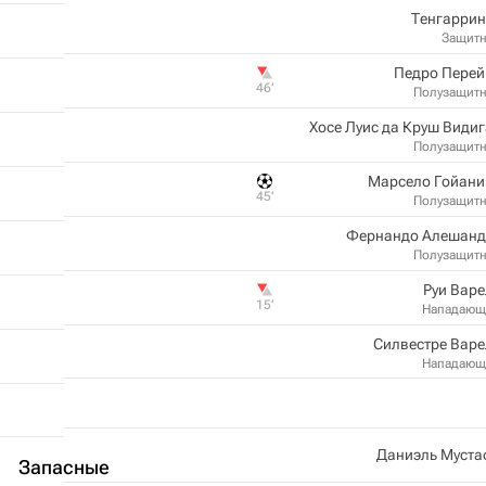
Тенгаррин
Защит
Педро Перей
46‎’‎
Полузащит
Хосе Луис да Круш Види
Полузащит
Марсело Гойани
45‎’‎
Полузащит
Фернандо Алешанд
Полузащит
Руи Вар
15‎’‎
Нападающ
Силвестре Вар
Нападающ
Даниэль Муста
Запасные