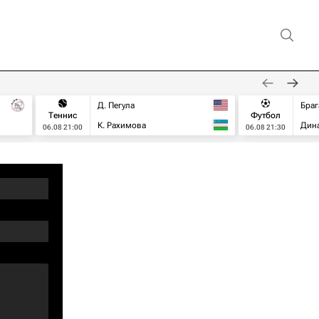
Д. Пегула
Браг
Теннис
Футбол
К. Рахимова
Дин
06.08 21:00
06.08 21:30