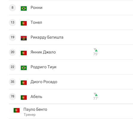
Ронни
8
Тонел
13
Рикарду Батишта
19
Янник Джало
20
75‎’‎
Родриго Tиуи
22
Диого Росадо
35
Абель
78
77‎’‎
Пауло Бенто
Тренер