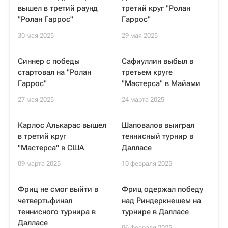
вышел в третий раунд
третий круг "Ролан
"Ролан Гаррос"
Гаррос"
30 мая 2025
29 мая 2025
Синнер с победы
Сафиуллин выбыл в
стартовал на "Ролан
третьем круге
Гаррос"
"Мастерса" в Майами
27 мая 2025
24 марта 2025
Карлос Алькарас вышел
Шаповалов выиграл
в третий круг
теннисный турнир в
"Мастерса" в США
Далласе
09 марта 2025
10 февраля 2025
Фриц не смог выйти в
Фриц одержал победу
четвертьфинал
над Риндеркнешем на
теннисного турнира в
турнире в Далласе
Далласе
06 февраля 2025