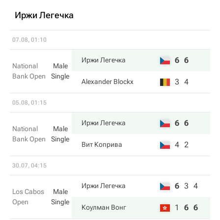
Иржи Легечка
07.08, 01:10
6
6
Иржи Легечка
National
Male
Bank Open
Single
3
4
Alexander Blockx
05.08, 01:15
6
6
Иржи Легечка
National
Male
Bank Open
Single
4
2
Вит Коприва
30.07, 04:15
6
3
4
Иржи Легечка
Los Cabos
Male
Open
Single
1
6
6
Коулман Вонг