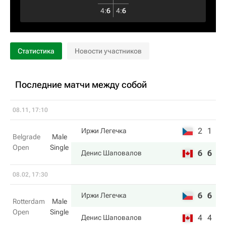
4
:
6
4
:
6
Статистика
Новости участников
Последние матчи между собой
08.11, 17:10
2
1
Иржи Легечка
Belgrade
Male
Open
Single
6
6
Денис Шаповалов
08.02, 17:30
6
6
Иржи Легечка
Rotterdam
Male
Open
Single
4
4
Денис Шаповалов