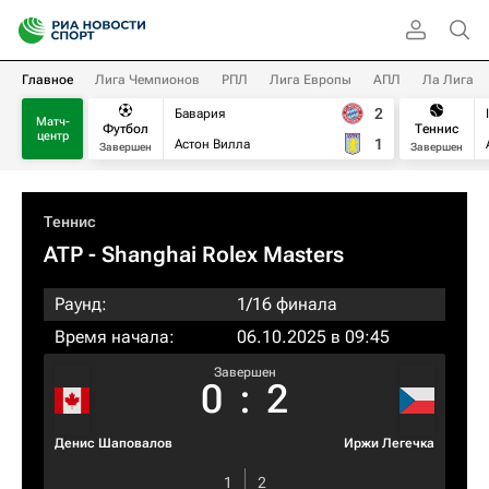
Главное
Лига Чемпионов
РПЛ
Лига Европы
АПЛ
Ла Лига
2
Бавария
Матч-
Футбол
Теннис
центр
1
Астон Вилла
Завершен
Завершен
Теннис
ATP
- Shanghai Rolex Masters
Раунд:
1/16 финала
Время начала:
06.10.2025 в 09:45
Завершен
0
:
2
Денис Шаповалов
Иржи Легечка
1
2