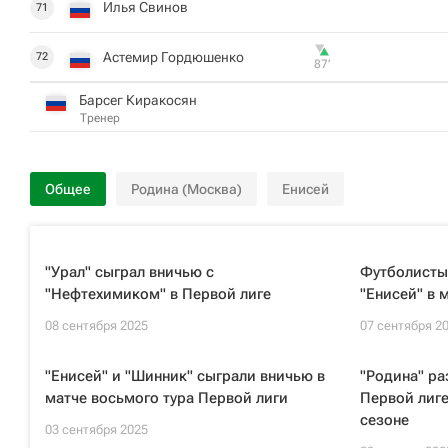
Илья Свинов
71
Астемир Гордюшенко
72
87‎’‎
Барсег Киракосян
Тренер
Общее
Родина (Москва)
Енисей
"Урал" сыграл вничью с
Футболисты
"Нефтехимиком" в Первой лиге
"Енисей" в 
08 сентября 2025
07 сентября 2
"Енисей" и "Шинник" сыграли вничью в
"Родина" ра
матче восьмого тура Первой лиги
Первой лиге
сезоне
03 сентября 2025