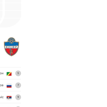
он
5
ов
7
vic
9