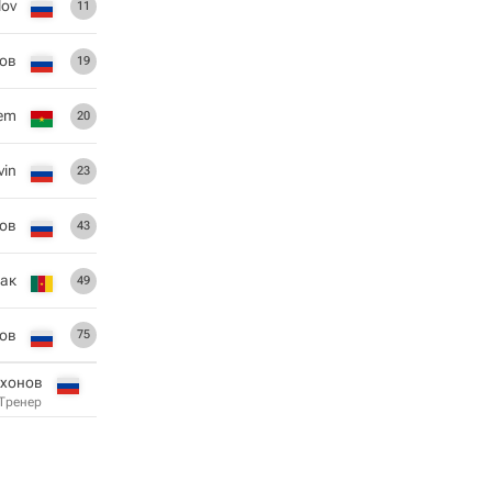
lov
11
тов
19
lem
20
vin
23
нов
43
ак
49
ов
75
ихонов
Тренер