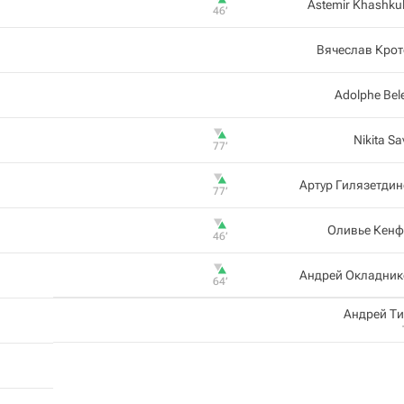
Astemir Khashku
46‎’‎
Вячеслав Кро
Adolphe Be
Nikita Sa
77‎’‎
Артур Гилязетди
77‎’‎
Оливье Кенф
46‎’‎
Андрей Окладник
64‎’‎
Андрей Т