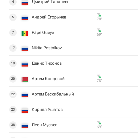
Дмитрий Тананеев
4
Андрей Егорычев
5
78‎’‎
Pape Gueye
7
69‎’‎
Nikita Postnikov
17
Денис Тихонов
19
Артем Концевой
20
78‎’‎
Артем Бескибальный
22
Кирилл Ушатов
23
Леон Мусаев
38
69‎’‎