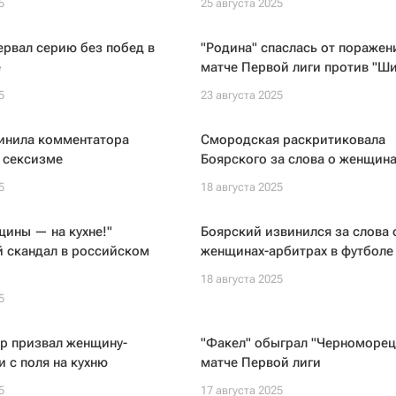
5
25 августа 2025
ервал серию без побед в
"Родина" спаслась от поражен
е
матче Первой лиги против "Ш
5
23 августа 2025
инила комментатора
Смородская раскритиковала
 сексизме
Боярского за слова о женщина
5
18 августа 2025
ины — на кухне!"
Боярский извинился за слова 
й скандал в российском
женщинах-арбитрах в футболе
18 августа 2025
5
р призвал женщину-
"Факел" обыграл "Черноморец
и с поля на кухню
матче Первой лиги
5
17 августа 2025