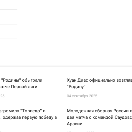
 "Родины" обыграли
Хуан Диас официально возгла
матче Первой лиги
"Родину"
025
04 сентября 2025
згромила "Торпедо" в
Молодежная сборная России 
, одержав первую победу в
два матча с командой Саудов
Аравии