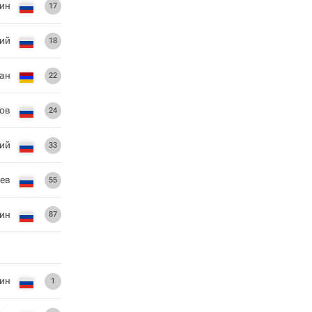
ин
17
ий
18
ан
22
ов
24
ий
33
рев
55
ин
87
ин
1