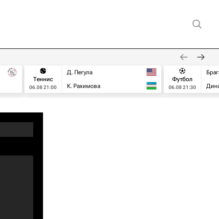
Д. Пегула
Браг
Теннис
Футбол
К. Рахимова
Дин
06.08 21:00
06.08 21:30