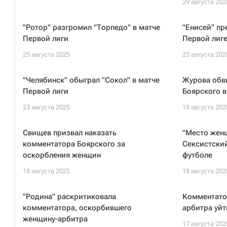
29 августа 202
"Ротор" разгромил "Торпедо" в матче
"Енисей" пр
Первой лиги
Первой лиг
25 августа 2025
23 августа 202
"Челябинск" обыграл "Сокол" в матче
Журова обв
Первой лиги
Боярского в
23 августа 2025
18 августа 202
Свищев призвал наказать
"Место женщ
комментатора Боярского за
Сексистски
оскорбления женщин
футболе
18 августа 2025
18 августа 202
"Родина" раскритиковала
Комментато
комментатора, оскорбившего
арбитра уйт
женщину-арбитра
17 августа 202