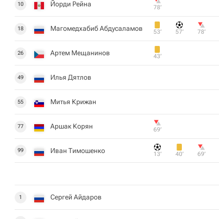
Йорди Рейна
10
78‎’‎
Магомедхабиб Абдусаламов
18
53‎’‎
57‎’‎
78‎’‎
Артем Мещанинов
26
43‎’‎
Илья Дятлов
49
Митья Крижан
55
Аршак Корян
77
69‎’‎
Иван Тимошенко
99
13‎’‎
40‎’‎
69‎’‎
Сергей Айдаров
1