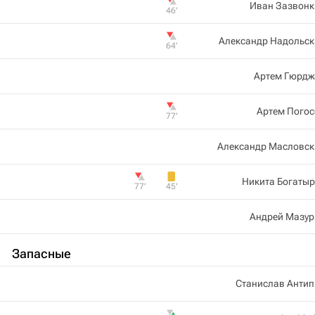
Иван Зазвонк
46‎’‎
Александр Надольск
64‎’‎
Артем Гюрдж
Артем Погос
77‎’‎
Александр Масловск
Никита Богаты
77‎’‎
45‎’‎
Андрей Мазур
Запасные
Станислав Антип