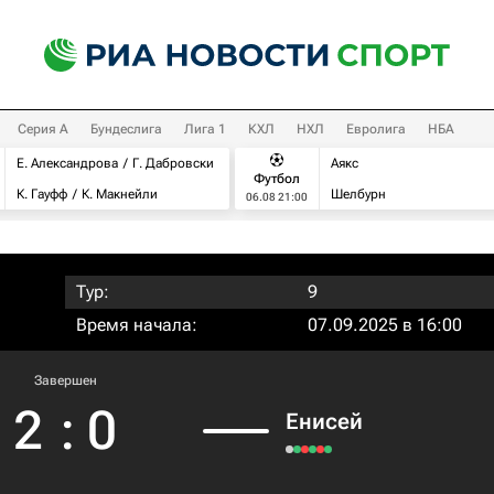
Серия А
Бундеслига
Лига 1
КХЛ
НХЛ
Евролига
НБА
Е. Александрова
Г. Дабровски
Аякс
Футбол
К. Гауфф
К. Макнейли
Шелбурн
06.08 21:00
Тур:
9
Время начала:
07.09.2025 в 16:00
Завершен
2
:
0
Енисей