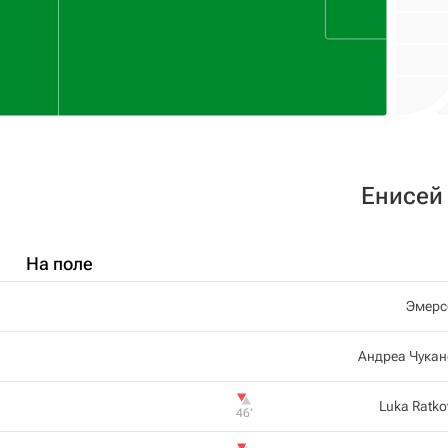
Енисей
На поле
Эмерс
Андреа Чукан
Luka Ratko
46‎’‎