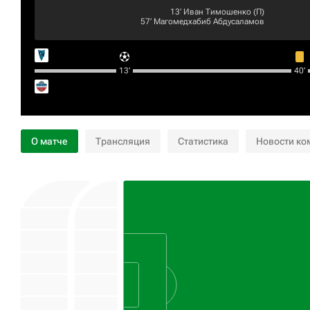
13‎’‎
Иван Тимошенко
(П)
57‎’‎
Магомедхабиб Абдусаламов
13‎’‎
40‎’‎
О матче
Трансляция
Статистика
Новости ко