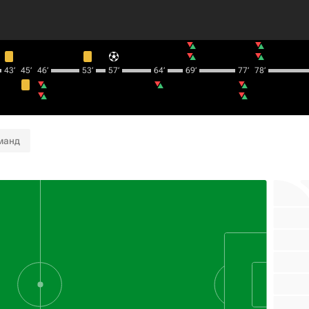
43‎’‎
45‎’‎
46‎’‎
53‎’‎
57‎’‎
64‎’‎
69‎’‎
77‎’‎
78‎’‎
манд