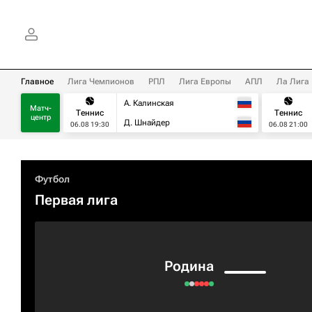
Главное
Лига Чемпионов
РПЛ
Лига Европы
АПЛ
Ла Лига
А. Калинская
Матч-
Теннис
Теннис
центр
Д. Шнайдер
06.08 19:30
06.08 21:00
Футбол
Первая лига
Родина