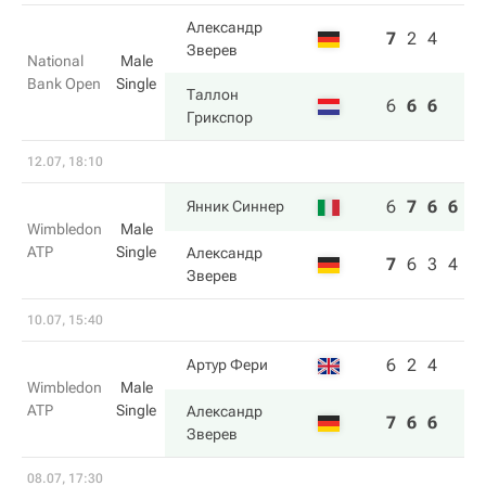
Александр
7
2
4
Зверев
National
Male
Bank Open
Single
Таллон
6
6
6
Грикспор
12.07, 18:10
6
7
6
6
Янник Синнер
Wimbledon
Male
ATP
Single
Александр
7
6
3
4
Зверев
10.07, 15:40
6
2
4
Артур Фери
Wimbledon
Male
ATP
Single
Александр
7
6
6
Зверев
08.07, 17:30