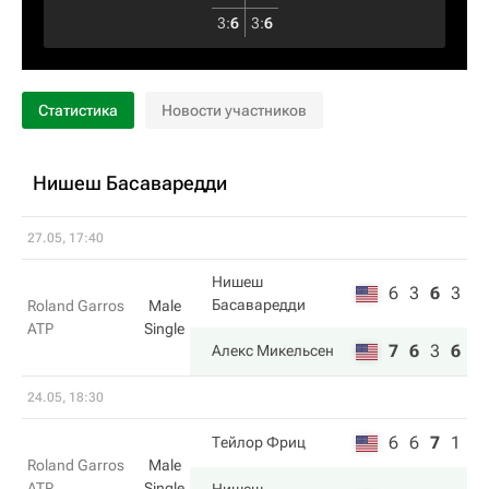
3
:
6
3
:
6
Статистика
Новости участников
Нишеш Басаваредди
27.05, 17:40
Нишеш
6
3
6
3
Басаваредди
Roland Garros
Male
ATP
Single
7
6
3
6
Алекс Микельсен
24.05, 18:30
6
6
7
1
Тейлор Фриц
Roland Garros
Male
ATP
Single