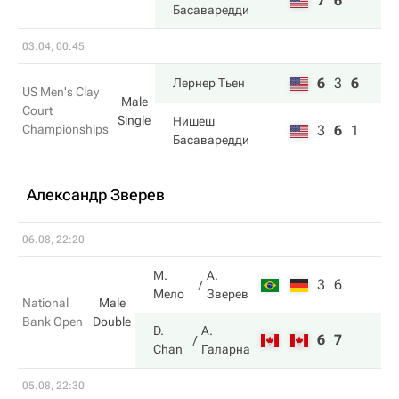
7
6
Басаваредди
03.04, 00:45
6
3
6
Лернер Тьен
US Men's Clay
Male
Court
Single
Нишеш
Championships
3
6
1
Басаваредди
Александр Зверев
06.08, 22:20
М.
А.
3
6
Мело
Зверев
National
Male
Bank Open
Double
D.
А.
6
7
Chan
Галарна
05.08, 22:30