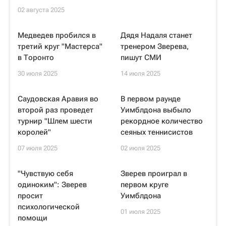
02 августа 2025
Медведев пробился в
Дядя Надаля станет
третий круг "Мастерса"
тренером Зверева,
в Торонто
пишут СМИ
30 июля 2025
14 июля 2025
Саудовская Аравия во
В первом раунде
второй раз проведет
Уимблдона выбыло
турнир "Шлем шести
рекордное количество
королей"
сеяных теннисистов
07 июля 2025
02 июля 2025
"Чувствую себя
Зверев проиграл в
одиноким": Зверев
первом круге
просит
Уимблдона
психологической
01 июля 2025
помощи