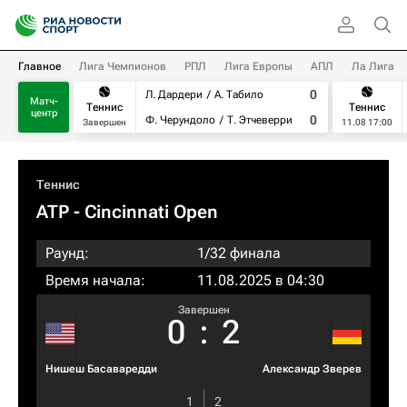
Главное
Лига Чемпионов
РПЛ
Лига Европы
АПЛ
Ла Лига
0
Л. Дардери
А. Табило
Матч-
Теннис
Теннис
центр
0
Ф. Черундоло
Т. Этчеверри
Завершен
11.08 17:00
Теннис
ATP
- Cincinnati Open
Раунд:
1/32 финала
Время начала:
11.08.2025 в 04:30
Завершен
0
:
2
Нишеш Басаваредди
Александр Зверев
1
2