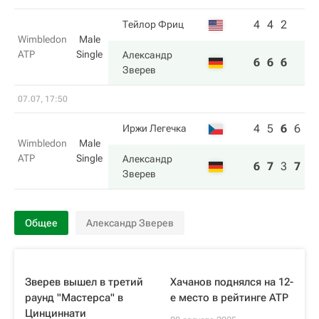
4
4
2
Тейлор Фриц
Wimbledon
Male
ATP
Single
Александр
6
6
6
Зверев
07.07, 17:50
4
5
6
6
Иржи Легечка
Wimbledon
Male
ATP
Single
Александр
6
7
3
7
Зверев
Общее
Александр Зверев
Зверев вышел в третий
Хачанов поднялся на 12-
раунд "Мастерса" в
е место в рейтинге ATP
Цинциннати