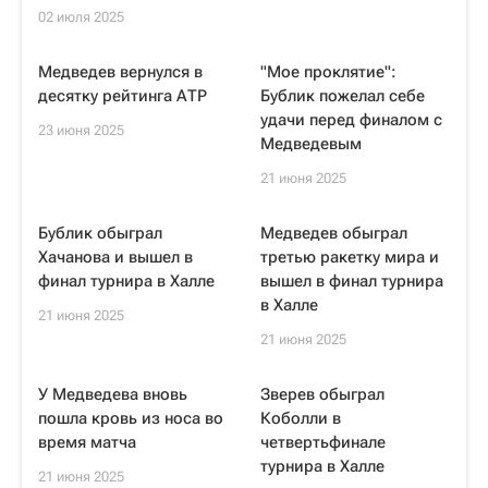
02 июля 2025
Медведев вернулся в
"Мое проклятие":
десятку рейтинга АТР
Бублик пожелал себе
удачи перед финалом с
23 июня 2025
Медведевым
21 июня 2025
Бублик обыграл
Медведев обыграл
Хачанова и вышел в
третью ракетку мира и
финал турнира в Халле
вышел в финал турнира
в Халле
21 июня 2025
21 июня 2025
У Медведева вновь
Зверев обыграл
пошла кровь из носа во
Коболли в
время матча
четвертьфинале
турнира в Халле
21 июня 2025