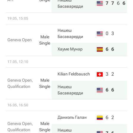
Нишеш
7
7
6
6
Басаваредди
19.05, 15:05
Нишеш
0
3
Басаваредди
Male
Geneva Open
Single
6
6
Хауме Мунар
17.05, 12:10
3
2
Kilian Feldbausch
Geneva Open,
Male
Qualification
Single
Нишеш
6
6
Басаваредди
16.05, 16:50
6
2
Даниэль Галан
Geneva Open,
Male
Qualification
Single
Нишеш