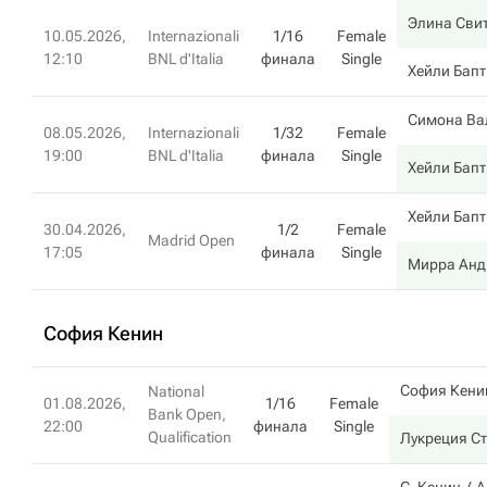
Элина Сви
10.05.2026,
Internazionali
1/16
Female
12:10
BNL d'Italia
финала
Single
Хейли Бапт
Симона Ва
08.05.2026,
Internazionali
1/32
Female
19:00
BNL d'Italia
финала
Single
Хейли Бапт
Хейли Бапт
30.04.2026,
1/2
Female
Madrid Open
17:05
финала
Single
Мирра Анд
София Кенин
София Кени
National
01.08.2026,
1/16
Female
Bank Open,
22:00
финала
Single
Qualification
Лукреция С