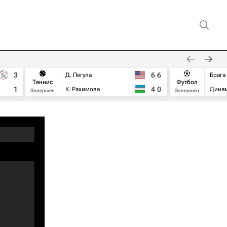
3
6
6
Д. Пегула
Брага
Теннис
Футбол
1
4
0
К. Рахимова
Дина
Завершен
Завершен