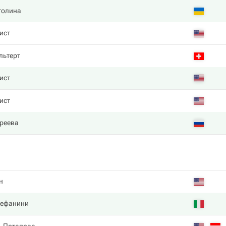
толина
ист
льтерт
ист
ист
реева
н
тефанини