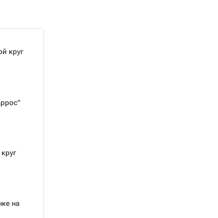
ой круг
аррос"
 круг
нке на