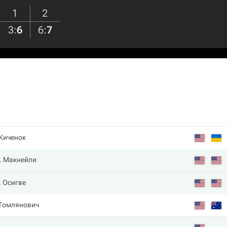
1
2
3
:
6
6
:
7
 Киченок
. Макнейли
. Осигве
 Томлянович