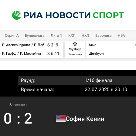
Серия А
Бундеслига
Лига 1
КХЛ
НХЛ
Евролига
НБА
6
3
9
Е. Александрова
Г. Дабровски
Аякс
Футбол
3
6
11
К. Гауфф
К. Макнейли
Шелбурн
Завершен
Раунд:
1/16 финала
Время начала:
22.07.2025 в 20:10
Завершен
0
:
2
София Кенин