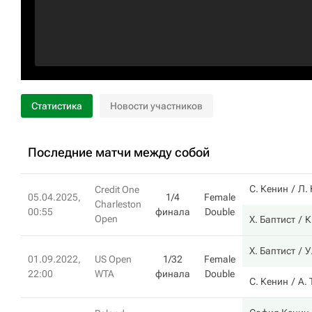
Статистика
Новости участников
Последние матчи между собой
С. Кенин
Л.
Credit One
05.04.2025,
1/4
Female
Charleston
00:55
финала
Double
Open
Х. Баптист
К
Х. Баптист
У
01.09.2022,
US Open
1/32
Female
22:00
WTA
финала
Double
С. Кенин
А.