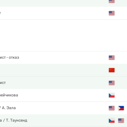
т
ист
- отказ
ист
рейчикова
А. Эала
а
Т. Таунсенд