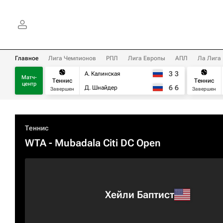
Главное
Лига Чемпионов
РПЛ
Лига Европы
АПЛ
Ла Лига
3
3
А. Калинская
Матч-
Теннис
Теннис
центр
6
6
Д. Шнайдер
Завершен
Завершен
Теннис
WTA
- Mubadala Citi DC Open
Хейли Баптист