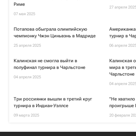
Риме
27 апреля 202
07 мая 2025
Потапова обыграла олимпийскую
Американка
чемпионку Чжэн Циньвэнь в Мадриде
турнир в Ча
25 апреля 2025
06 апреля 202
Калинская не смогла выйти в
Калинская о
полуфинал турнира в Чарльстоне
мира в трет
Чарльстоне
04 апреля 2025
04 апреля 202
Три россиянки вышли в третий круг
"Не хватило
турнира в Индиан-Уэллсе
проигрыше 
09 марта 2025
20 февраля 20