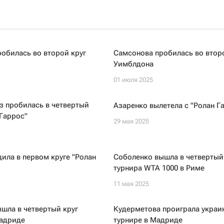
обилась во второй круг
Самсонова пробилась во втор
Уимблдона
01 июля 2025
з пробилась в четвертый
Азаренко вылетела с "Ролан Г
 Гаррос"
29 мая 2025
ила в первом круге "Ролан
Соболенко вышла в четвертый
турнира WTA 1000 в Риме
11 мая 2025
шла в четвертый круг
Кудерметова проиграла украи
Мадриде
турнире в Мадриде