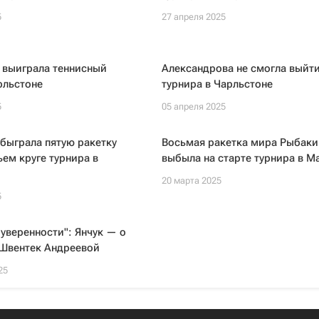
5
27 апреля 2025
 выиграла теннисный
Александрова не смогла выйти
рльстоне
турнира в Чарльстоне
5
05 апреля 2025
быграла пятую ракетку
Восьмая ракетка мира Рыбаки
ьем круге турнира в
выбыла на старте турнира в 
20 марта 2025
5
 уверенности": Янчук — о
Швентек Андреевой
25