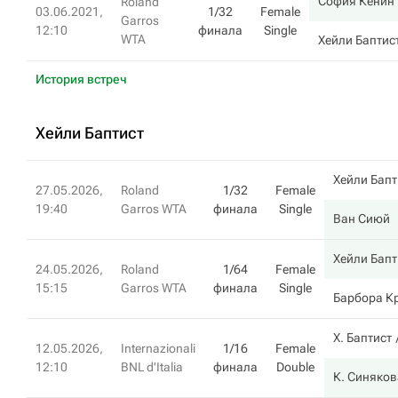
София Кенин
Roland
03.06.2021,
1/32
Female
Garros
12:10
финала
Single
WTA
Хейли Баптис
История встреч
Хейли Баптист
Хейли Бапт
27.05.2026,
Roland
1/32
Female
19:40
Garros WTA
финала
Single
Ван Сиюй
Хейли Бапт
24.05.2026,
Roland
1/64
Female
15:15
Garros WTA
финала
Single
Барбора К
Х. Баптист
12.05.2026,
Internazionali
1/16
Female
12:10
BNL d'Italia
финала
Double
К. Синяков