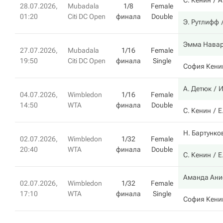
С. Кенин
А
28.07.2026,
Mubadala
1/8
Female
01:20
Citi DC Open
финала
Double
Э. Рутлифф
Эмма Нава
27.07.2026,
Mubadala
1/16
Female
19:50
Citi DC Open
финала
Single
София Кени
А. Детюк
И
04.07.2026,
Wimbledon
1/16
Female
14:50
WTA
финала
Double
С. Кенин
Е
Н. Бартунко
02.07.2026,
Wimbledon
1/32
Female
20:40
WTA
финала
Double
С. Кенин
Е
Аманда Ани
02.07.2026,
Wimbledon
1/32
Female
17:10
WTA
финала
Single
София Кени