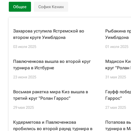
Общее
София Кенин
Захарова уступила Ястремской во
Рыбакина пр
втором круге Уимблдона
Уимблдона
03 июля 2025
01 июля 2025
Павлюченкова вышла во второй круг
Мэдисон Ки
турнира в Истбурне
круг "Ролан
23 июня 2025
31 мая 2025
Восьмая ракетка мира Киз вышла в
Гауфф побед
третий круг "Ролан Гаррос"
Гаррос"
29 мая 2025
27 мая 2025
Кудерметова и Павлюченкова
Потапова вы
пробились во второй раунд турнира в
турнира в 