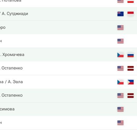
. Потапова
А. Сутджиади
рро
н
. Хромачева
. Остапенко
ва
А. Эала
. Остапенко
симова
н