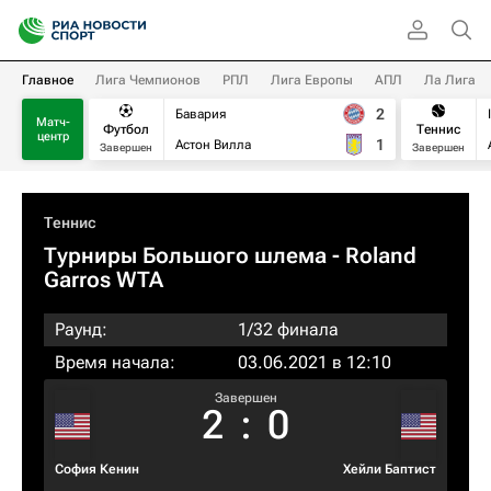
Главное
Лига Чемпионов
РПЛ
Лига Европы
АПЛ
Ла Лига
2
Бавария
Матч-
Футбол
Теннис
центр
1
Астон Вилла
Завершен
Завершен
Теннис
Турниры Большого шлема
- Roland
Garros WTA
Раунд:
1/32 финала
Время начала:
03.06.2021 в 12:10
Завершен
2
:
0
София Кенин
Хейли Баптист