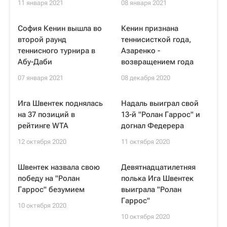
11 января 2021
08 января 2021
София Кенин вышла во
Кенин признана
второй раунд
теннисисткой года,
теннисного турнира в
Азаренко -
Абу-Даби
возвращением года
07 января 2021
08 декабря 2020
Ига Швентек поднялась
Надаль выиграл свой
на 37 позиций в
13-й "Ролан Гаррос" и
рейтинге WTA
догнал Федерера
12 октября 2020
11 октября 2020
Швентек назвала свою
Девятнадцатилетняя
победу на "Ролан
полька Ига Швентек
Гаррос" безумием
выиграла "Ролан
Гаррос"
10 октября 2020
10 октября 2020