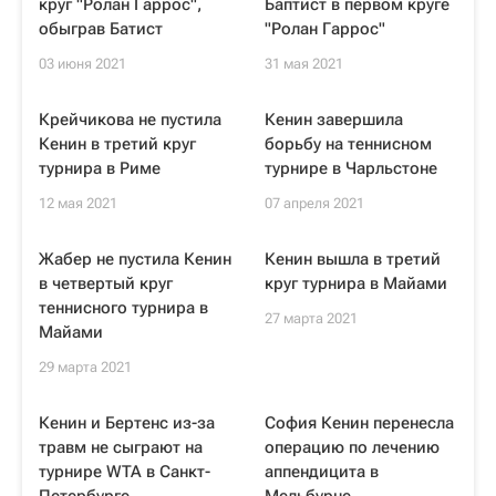
круг "Ролан Гаррос",
Баптист в первом круге
обыграв Батист
"Ролан Гаррос"
03 июня 2021
31 мая 2021
Крейчикова не пустила
Кенин завершила
Кенин в третий круг
борьбу на теннисном
турнира в Риме
турнире в Чарльстоне
12 мая 2021
07 апреля 2021
Жабер не пустила Кенин
Кенин вышла в третий
в четвертый круг
круг турнира в Майами
теннисного турнира в
27 марта 2021
Майами
29 марта 2021
Кенин и Бертенс из-за
София Кенин перенесла
травм не сыграют на
операцию по лечению
турнире WTA в Санкт-
аппендицита в