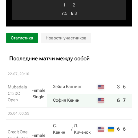
1
2
7
:
5
6
:
3
Статистика
Новости участников
Последние матчи между собой
22.07, 20:10
3
6
Хейли Баптист
Mubadala
Female
Citi DC
Single
Open
6
7
София Кенин
05.04, 00:55
С.
Л.
6
6
Credit One
Кенин
Киченок
Female