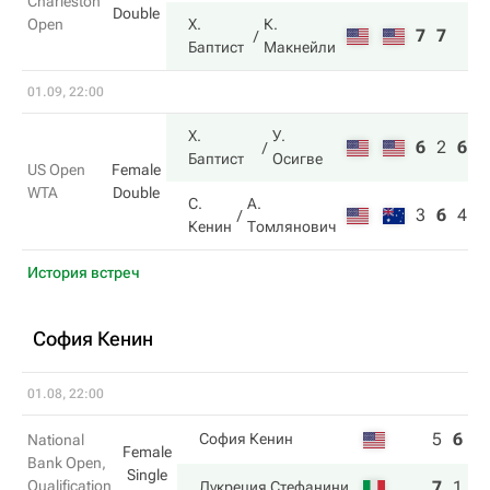
Charleston
Double
Open
Х.
К.
7
7
Баптист
Макнейли
01.09, 22:00
Х.
У.
6
2
6
Баптист
Осигве
US Open
Female
WTA
Double
С.
А.
3
6
4
Кенин
Томлянович
История встреч
София Кенин
01.08, 22:00
5
6
2
София Кенин
National
Female
Bank Open,
Single
Qualification
7
1
6
Лукреция Стефанини