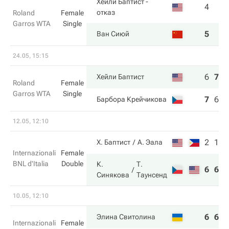
Хейли Баптист
-
4
отказ
Roland
Female
Garros WTA
Single
5
Ван Сиюй
24.05, 15:15
6
7
6
Хейли Баптист
Roland
Female
Garros WTA
Single
7
6
2
Барбора Крейчикова
12.05, 12:10
2
1
Х. Баптист
А. Эала
Internazionali
Female
BNL d'Italia
Double
К.
Т.
6
6
Синякова
Таунсенд
10.05, 12:10
6
6
Элина Свитолина
Internazionali
Female