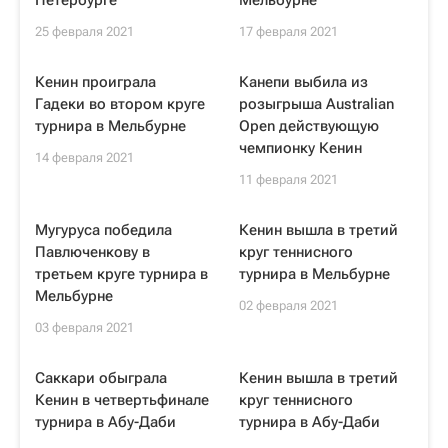
Петербурге
Мельбурне
25 февраля 2021
17 февраля 2021
Кенин проиграла
Канепи выбила из
Гадеки во втором круге
розыгрыша Australian
турнира в Мельбурне
Open действующую
чемпионку Кенин
14 февраля 2021
11 февраля 2021
Мугуруса победила
Кенин вышла в третий
Павлюченкову в
круг теннисного
третьем круге турнира в
турнира в Мельбурне
Мельбурне
02 февраля 2021
03 февраля 2021
Саккари обыграла
Кенин вышла в третий
Кенин в четвертьфинале
круг теннисного
турнира в Абу-Даби
турнира в Абу-Даби