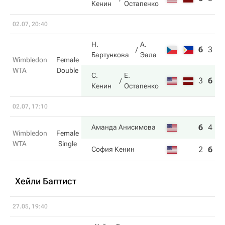
Кенин
Остапенко
02.07, 20:40
Н.
А.
6
3
1
Бартункова
Эала
Wimbledon
Female
WTA
Double
С.
Е.
3
6
6
Кенин
Остапенко
02.07, 17:10
6
4
7
Аманда Анисимова
Wimbledon
Female
WTA
Single
2
6
6
София Кенин
Хейли Баптист
27.05, 19:40