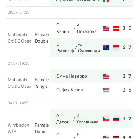
28.07, 01:20
С.
А.
3
5
Кенин
Потапова
Mubadala
Female
Citi DC Open
Double
Э.
А.
6
7
Рутлифф
Сутджиади
27.07, 19:50
6
7
Эмма Наварро
Mubadala
Female
Citi DC Open
Single
0
5
София Кенин
04.07, 14:50
А.
И.
3
7
6
Детюк
Хромачева
Wimbledon
Female
WTA
Double
С.
Е.
6
5
4