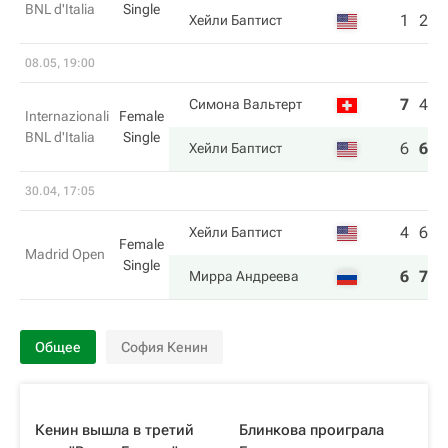
BNL d'Italia
Single
1
2
Хейли Баптист
08.05, 19:00
7
4
4
Симона Вальтерт
Internazionali
Female
BNL d'Italia
Single
6
6
6
Хейли Баптист
30.04, 17:05
4
6
Хейли Баптист
Female
Madrid Open
Single
6
7
Мирра Андреева
Общее
София Кенин
Кенин вышла в третий
Блинкова проиграла