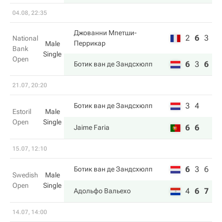
04.08, 22:35
Джованни Мпетши-
2
6
3
National
Перрикар
Male
Bank
Single
Open
6
3
6
Ботик ван де Зандсхюлп
21.07, 20:20
3
4
Ботик ван де Зандсхюлп
Estoril
Male
Open
Single
6
6
Jaime Faria
15.07, 12:10
6
3
6
Ботик ван де Зандсхюлп
Swedish
Male
Open
Single
4
6
7
Адольфо Вальехо
14.07, 14:00