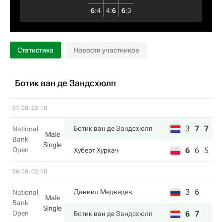
6
:
4
4
:
6
6
:
3
Статистика
Новости участников
Ботик ван де Зандсхюлп
07.08, 22:10
3
7
7
Ботик ван де Зандсхюлп
National
Male
Bank
Single
Open
6
6
5
Хуберт Хуркач
06.08, 02:10
3
6
Даниил Медведев
National
Male
Bank
Single
Open
6
7
Ботик ван де Зандсхюлп