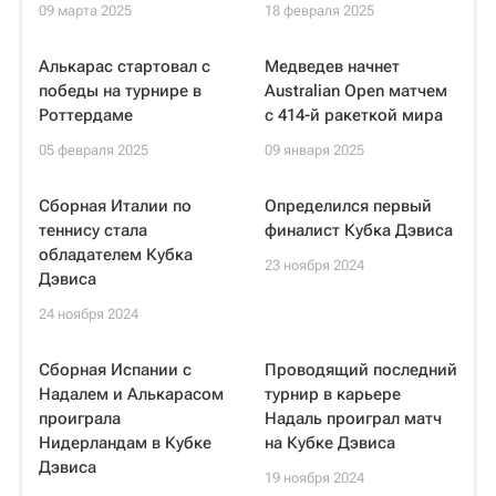
09 марта 2025
18 февраля 2025
Алькарас стартовал с
Медведев начнет
победы на турнире в
Australian Open матчем
Роттердаме
с 414-й ракеткой мира
05 февраля 2025
09 января 2025
Сборная Италии по
Определился первый
теннису стала
финалист Кубка Дэвиса
обладателем Кубка
23 ноября 2024
Дэвиса
24 ноября 2024
Сборная Испании c
Проводящий последний
Надалем и Алькарасом
турнир в карьере
проиграла
Надаль проиграл матч
Нидерландам в Кубке
на Кубке Дэвиса
Дэвиса
19 ноября 2024