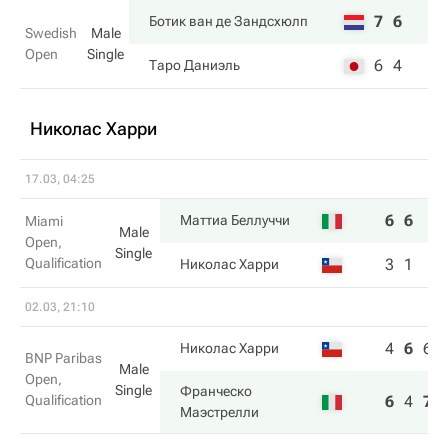
7
6
Ботик ван де Зандсхюлп
Swedish
Male
Open
Single
6
4
Таро Даниэль
Николас Харри
17.03, 04:25
6
6
Маттиа Беллуччи
Miami
Male
Open,
Single
Qualification
3
1
Николас Харри
02.03, 21:10
4
6
6
Николас Харри
BNP Paribas
Male
Open,
Single
Франческо
Qualification
6
4
7
Маэстрелли