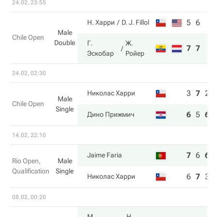
24.02, 23:55
5
6
Н. Харри
D. J. Fillol
Male
Chile Open
Double
Г.
Ж.
7
7
Эскобар
Ройер
24.02, 02:30
3
7
2
Николас Харри
Male
Chile Open
Single
6
5
6
Дино Прижмич
14.02, 22:10
7
6
6
Jaime Faria
Rio Open,
Male
Qualification
Single
6
7
3
Николас Харри
08.02, 00:20
М.
Н.