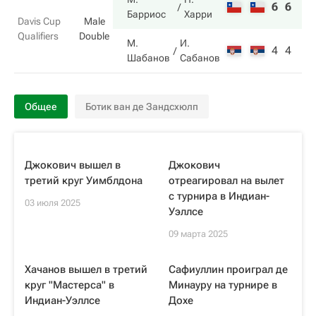
6
6
Барриос
Харри
Davis Cup
Male
Qualifiers
Double
М.
И.
4
4
Шабанов
Сабанов
Общее
Ботик ван де Зандсхюлп
Джокович вышел в
Джокович
третий круг Уимблдона
отреагировал на вылет
с турнира в Индиан-
03 июля 2025
Уэллсе
09 марта 2025
Хачанов вышел в третий
Сафиуллин проиграл де
круг "Мастерса" в
Минауру на турнире в
Индиан-Уэллсе
Дохе