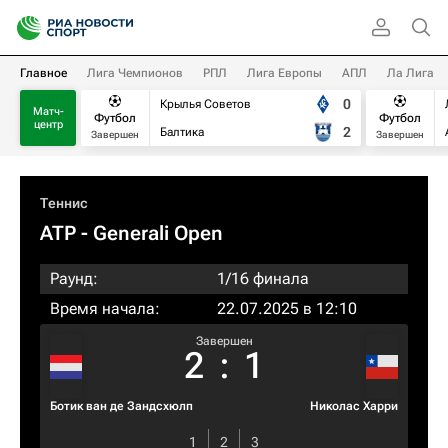
Главное
Лига Чемпионов
РПЛ
Лига Европы
АПЛ
Ла Лига
0
Крылья Советов
Матч-
Футбол
Футбол
центр
2
Балтика
Завершен
Завершен
Теннис
ATP
- Generali Open
Раунд:
1/16 финала
Время начала:
22.07.2025 в 12:10
Завершен
2
:
1
Ботик ван де Зандсхюлп
Николас Харри
1
2
3