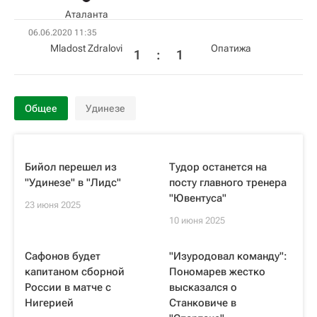
Аталанта
06.06.2020 11:35
Mladost Zdralovi
Опатижа
1
:
1
Общее
Удинезе
Бийол перешел из
Тудор останется на
"Удинезе" в "Лидс"
посту главного тренера
"Ювентуса"
23 июня 2025
10 июня 2025
Сафонов будет
"Изуродовал команду":
капитаном сборной
Пономарев жестко
России в матче с
высказался о
Нигерией
Станковиче в