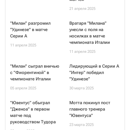
21 апреля 2025
"Милан" разгромил
Вратаря "Милана"
"Удинезе" в матче
унесли с поля на
Серии А
носилках в матче
чемпионата Италии
11 апреля 2025
11 апреля 2025
"Милан" сыграл вничью
Лидирующий в Серии А
с "Фиорентиной" в
"Интер" победил
чемпионате Италии
"Удинезе"
05 апреля 2025
30 марта 2025
"Ювентус" обыграл
Мотта покинул пост
"Дженоа" в первом
главного тренера
матче под
"Ювентуса"
руководством Тудора
23 марта 2025