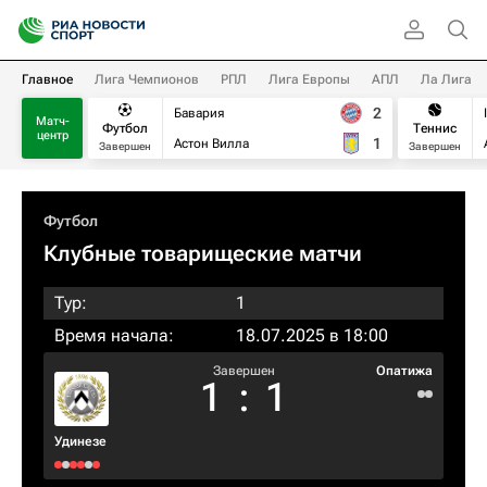
Главное
Лига Чемпионов
РПЛ
Лига Европы
АПЛ
Ла Лига
2
Бавария
Матч-
Футбол
Теннис
центр
1
Астон Вилла
Завершен
Завершен
Футбол
Клубные товарищеские матчи
Тур:
1
Время начала:
18.07.2025 в 18:00
Завершен
Опатижа
1
:
1
Удинезе