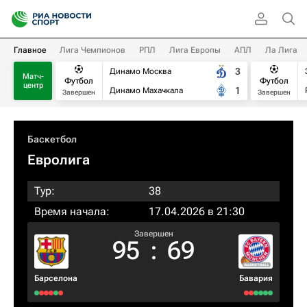
Главное
Лига Чемпионов
РПЛ
Лига Европы
АПЛ
Ла Лига
3
Динамо Москва
Матч-
Футбол
Футбол
центр
1
Динамо Махачкала
Завершен
Завершен
Баскетбол
Евролига
Тур:
38
Время начала:
17.04.2026 в 21:30
Завершен
95
:
69
Барселона
Бавария