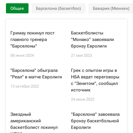
Общее
Барселона (баскетбол)
Бавария (Мюнхен)
Гримау покинул пост
Баскетболисты
главного тренера
"Монако" завоевали
"Барселоны"
бронзу Евролиги
08 июня 2024
21 мая 2023
"Барселона" обыграла
Грек с опытом игры в
"Реал" в матче Евролиги
НБА ведет переговоры
с "Зенитом", сообщил
13 октября 2022
источник
24 июня 2022
Звездный
"Барселона" завоевала
американский
бронзу баскетбольной
баскетболист покинул
Евролиги