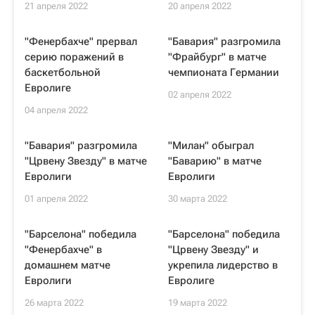
21 апреля 2022
20 апреля 2022
"Фенербахче" прервал
"Бавария" разгромила
серию поражений в
"Фрайбург" в матче
баскетбольной
чемпионата Германии
Евролиге
02 апреля 2022
04 апреля 2022
"Бавария" разгромила
"Милан" обыграл
"Црвену Звезду" в матче
"Баварию" в матче
Евролиги
Евролиги
01 апреля 2022
30 марта 2022
"Барселона" победила
"Барселона" победила
"Фенербахче" в
"Црвену Звезду" и
домашнем матче
укрепила лидерство в
Евролиги
Евролиге
26 марта 2022
19 марта 2022