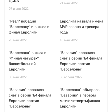
ЦСКА
21 мая 2022
07 июня 2022
"Реал" победил
Евролига назвала имена
"Барселону" и вышел в
MVP сезона и тренера
финал Евролиги
года
20 мая 2022
18 мая 2022
"Барселона" вышла в
"Бавария" сравняла
"Финал четырех"
счет в серии 1/4 финала
баскетбольной
Евролиги против
Евролиги
"Барселоны"
03 мая 2022
30 апреля 2022
"Бавария" сравняла
"Барселона" обыграла
счет в серии 1/4 финала
"Баварию" в первом
Евролиги против
матче четвертьфинала
"Барселоны"
Евролиги