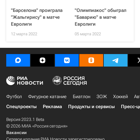
"Барселона" проиграла
"Олимпиакос" обыграл
"Жальгирису" в матче
"Баварию" в матче
Евролиги
Евролиги
12 марта 2022
05 марта 2022
Футбол
Фигурное катание
Биатлон
ЗОЖ
Хоккей
Ав
Спецпроекты
Реклама
Продукты и сервисы
Пресс-ц
Версия 2023.1 Beta
© 2026 МИА «Россия сегодня»
Вакансии
Сетевое издание РИА Новости зарегистрировано