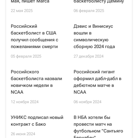
мая, пишет Marca
баскетболисту Демину
22 мая 2025
06 февраля 2025
Российский
Дэвис и Винисиус
баскетболист в США
вошли в
получил сообщения с
символическую
пожеланиями смерти
сборную 2024 года
05 февраля 2025
27 декабря 2024
Российского
Российский гигант
баскетболиста назвали
оформил дабл-дабл в
новичком недели в
дебютном матче в
NCAA
NCAA
12 ноября 2024
06 ноября 2024
УНИКС подписал новый
В НБА хотели бы
контракт с Бако
провести матч на
футбольном "Сантьяго
26 июня 2024
Бернабеу"