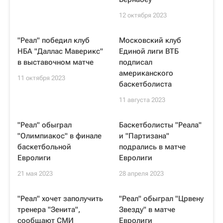
12 октября 2023
"Реал" победил клуб
Московский клуб
НБА "Даллас Маверикс"
Единой лиги ВТБ
в выставочном матче
подписал
американского
11 октября 2023
баскетболиста
11 августа 2023
"Реал" обыграл
Баскетболисты "Реала"
"Олимпиакос" в финале
и "Партизана"
баскетбольной
подрались в матче
Евролиги
Евролиги
21 мая 2023
28 апреля 2023
"Реал" хочет заполучить
"Реал" обыграл "Црвену
тренера "Зенита",
Звезду" в матче
сообщают СМИ
Евролиги