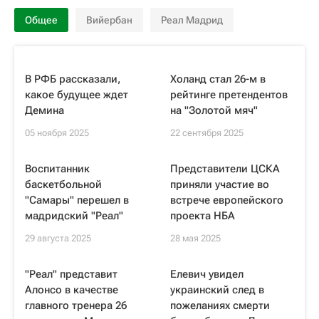
Общее
Вийербан
Реал Мадрид
В РФБ рассказали,
Холанд стал 26-м в
какое будущее ждет
рейтинге претендентов
Демина
на "Золотой мяч"
05 ноября 2025
22 сентября 2025
Воспитанник
Представители ЦСКА
баскетбольной
приняли участие во
"Самары" перешел в
встрече европейского
мадридский "Реал"
проекта НБА
29 августа 2025
28 мая 2025
"Реал" представит
Елевич увидел
Алонсо в качестве
украинский след в
главного тренера 26
пожеланиях смерти