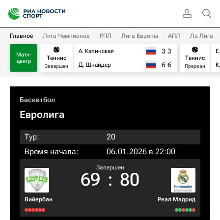
Главное
Лига Чемпионов
РПЛ
Лига Европы
АПЛ
Ла Лига
3
3
А. Калинская
Е
Матч-
Теннис
Теннис
центр
6
6
Д. Шнайдер
К
Завершен
Прерван
Баскетбол
Евролига
Тур:
20
Время начала:
06.01.2026 в 22:00
Завершен
69
:
80
Вийербан
Реал Мадрид