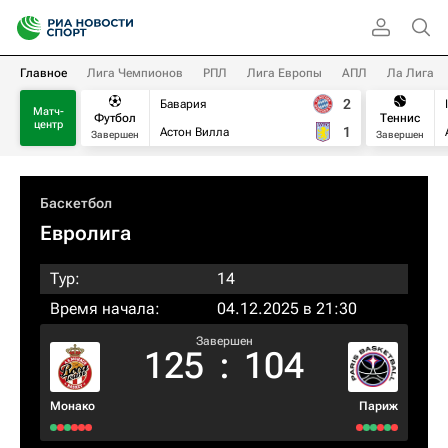
Главное
Лига Чемпионов
РПЛ
Лига Европы
АПЛ
Ла Лига
2
Бавария
Матч-
Футбол
Теннис
центр
1
Астон Вилла
Завершен
Завершен
Баскетбол
Евролига
Тур:
14
Время начала:
04.12.2025 в 21:30
Завершен
125
:
104
Монако
Париж