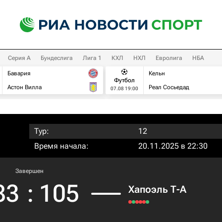
Серия А
Бундеслига
Лига 1
КХЛ
НХЛ
Евролига
НБА
Бавария
Кельн
Футбол
Астон Вилла
Реал Сосьедад
07.08 19:00
Тур:
12
Время начала:
20.11.2025 в 22:30
Завершен
83
:
105
Хапоэль Т-А