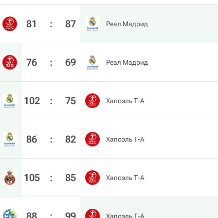
81
:
87
Реал Мадрид
76
:
69
Реал Мадрид
102
:
75
Хапоэль Т-А
86
:
82
Хапоэль Т-А
105
:
85
Хапоэль Т-А
88
:
99
Хапоэль Т-А