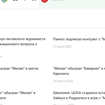
нул литовского журналиста
Пангос подписал контракт с "
кационного вопроса о
27 июля 2022
24
ыграл "Милан" в матче
"Милан" обыграл "Баварию" в 
Евролиги
30 марта 2022
" обыграл "Милан" в
Шенгелия: ЦСКА старался ост
лиги
Хайнса и Родригеса в игре с 