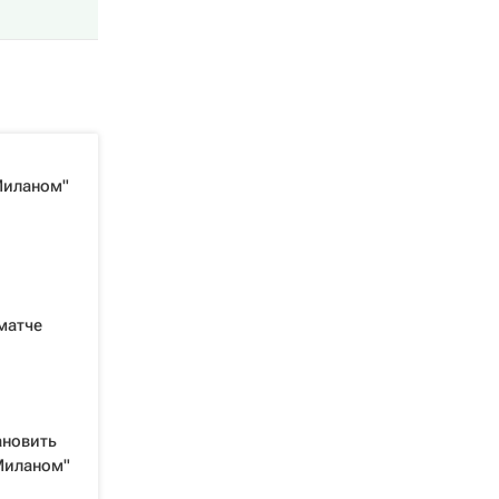
Миланом"
матче
ановить
"Миланом"