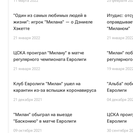
11 марта 2022
25 февраля 20
"Один из самых любимых людей в
Итудис: отс
жизни": игрок "Милана" — о Дэниеле
оправдывает
Хэкетте
"Миланом"
21 января 2022
21 января 202
ЦСКА проиграл "Милану" в матче
"Милан" поб
регулярного чемпионата Евролиги
регулярного
21 января 2022
19 января 202
Клуб Евролиги "Милан" ушел на
"Альба" поб
карантин из-за вспышки коронавируса
Евролиги
21 декабря 2021
04 декабря 20
"Милан" обыграл на выезде
ЦСКА проигр
"Басконию" в матче Евролиги
Евролиги
09 октября 2021
30 сентября 2