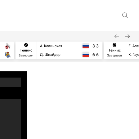
3
3
А. Калинская
Е. Ал
Теннис
Теннис
6
6
Д. Шнайдер
К. Га
Завершен
Завершен