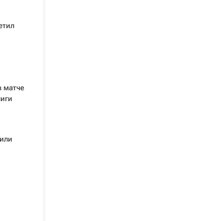
етил
в матче
лиги
пили