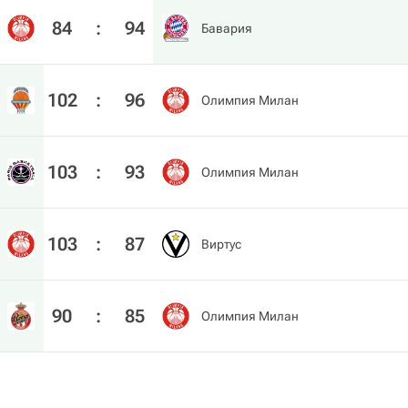
84
:
94
Бавария
102
:
96
Олимпия Милан
103
:
93
Олимпия Милан
103
:
87
Виртус
90
:
85
Олимпия Милан