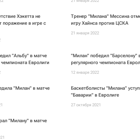
22
21 января 2022
утствие Хэкетта не
Тренер "Милана" Мессина отм
 поражение в игре с
игру Хайнса против ЦСКА
21 января 2022
2
едил "Альбу" в матче
"Милан" победил "Барселону" 
 чемпионата Евролиги
регулярного чемпионата Евро
2
12 января 2022
едила "Милан" в матче
Баскетболисты "Милана" усту
"Баварии" в Евролиге
21
27 октября 2021
ал "Милану" в матче
021