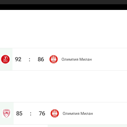
92
:
86
Олимпия Милан
85
:
76
Олимпия Милан