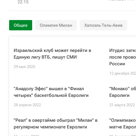
22:15
Общее
Олимпия Милан
Хапоэль Тель-Авив
Израильский клуб может перейти в
Итудис затк
Единую лигу ВТБ, пишут СМИ
после прово
России
29 мая 2025
12 декабря 20
"Анадолу Эфес" вышел в "Финал
"Монако" об
четырех" баскетбольной Евролиги
Евролиги
28 апреля 2022
31 марта 2022
"Реал" в овертайме обыграл "Милан" в
"Олимпиакос
регулярном чемпионате Евролиги
матче Евро