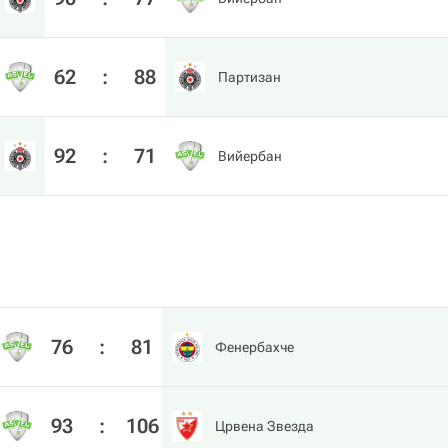
62
:
88
Партизан
92
:
71
Вийербан
76
:
81
Фенербахче
93
:
106
Црвена Звезда