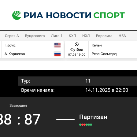
Серия А
Бундеслига
Лига 1
КХЛ
НХЛ
Евролига
НБА
I. Jovic
Кельн
Футбол
А. Корнеева
Реал Сосьедад
07.08 19:00
Тур:
11
Время начала:
14.11.2025 в 22:00
Завершен
88
:
87
Партизан