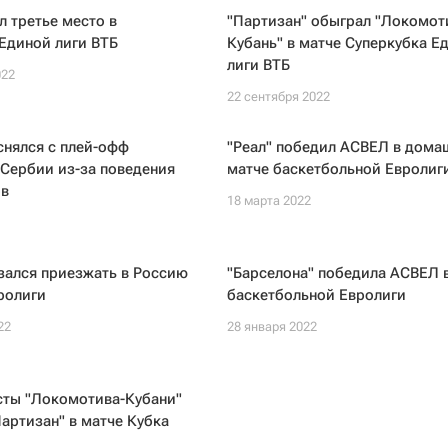
 третье место в
"Партизан" обыграл "Локомот
Единой лиги ВТБ
Кубань" в матче Суперкубка Е
лиги ВТБ
022
22 сентября 2022
снялся с плей-офф
"Реал" победил АСВЕЛ в дома
Сербии из-за поведения
матче баскетбольной Евролиг
в
18 марта 2022
зался приезжать в Россию
"Барселона" победила АСВЕЛ 
ролиги
баскетбольной Евролиги
22
28 января 2022
сты "Локомотива-Кубани"
артизан" в матче Кубка