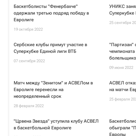
Баскетболисты "Фенербахче"
УНИКС занял
одержали третью подряд победу в
Суперкубке 
Евролиге
25 сентября 2
19 октября 2022
Сербские клубы примут участие в
"Партизан" 
Суперкубке Единой лиги ВТБ
чемпионата 
болельщико
07 сентября 2022
09 июня 2022
Матч между "Зенитом" и АСВЕЛом в
АСВЕЛ отка
Евролиге перенесли на
на матчи Ев
неопределенный срок
25 февраля 20
28 февраля 2022
"Црвена Звезда" уступила клубу АСВЕЛ
Баскетболи
в баскетбольной Евролиге
обыграли "П
Европы