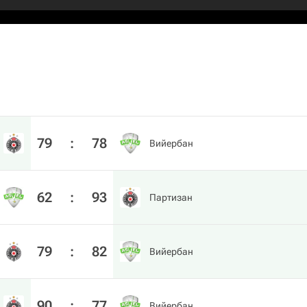
79
:
78
Вийербан
62
:
93
Партизан
79
:
82
Вийербан
90
:
77
Вийербан