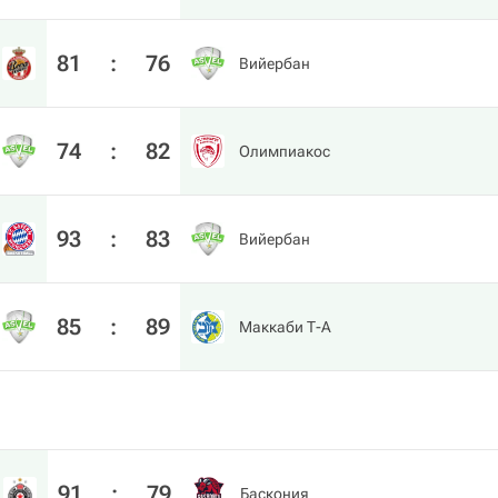
81
:
76
Вийербан
74
:
82
Олимпиакос
93
:
83
Вийербан
85
:
89
Маккаби Т-А
91
:
79
Баскония