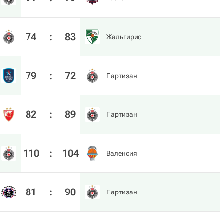
74
:
83
Жальгирис
79
:
72
Партизан
82
:
89
Партизан
110
:
104
Валенсия
81
:
90
Партизан