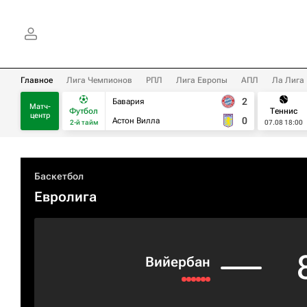
Главное
Лига Чемпионов
РПЛ
Лига Европы
АПЛ
Ла Лига
2
Бавария
Матч-
Футбол
Теннис
центр
0
Астон Вилла
2-й тайм
07.08 18:00
Баскетбол
Евролига
Вийербан