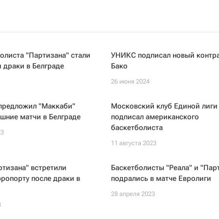
олиста "Партизана" стали
УНИКС подписал новый контра
 драки в Белграде
Бако
26 июня 2024
 предложил "Маккаби"
Московский клуб Единой лиги
шние матчи в Белграде
подписал американского
баскетболиста
23
11 августа 2023
тизана" встретили
Баскетболисты "Реала" и "Пар
эропорту после драки в
подрались в матче Евролиги
28 апреля 2023
3