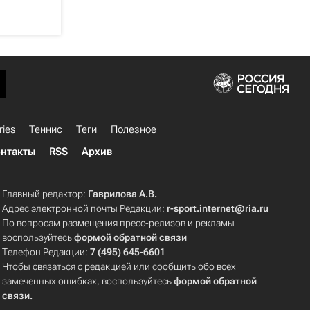
ries
Теннис
Теги
Полезное
нтакты
RSS
Архив
Главный редактор:
Гаврилова А.В.
Адрес электронной почты Редакции:
r-sport.internet@ria.ru
По вопросам размещения пресс-релизов и рекламы
воспользуйтесь
формой обратной связи
Телефон Редакции:
7 (495) 645-6601
Чтобы связаться с редакцией или сообщить обо всех
замеченных ошибках, воспользуйтесь
формой обратной
связи
.