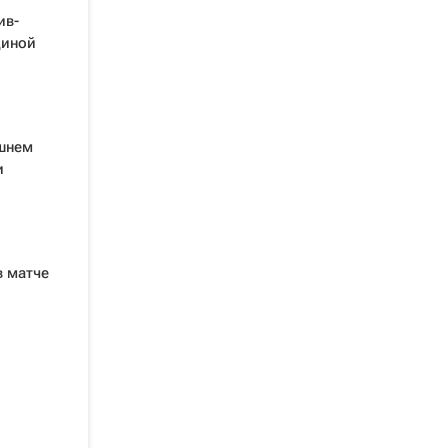
ив-
диной
шнем
и
в матче