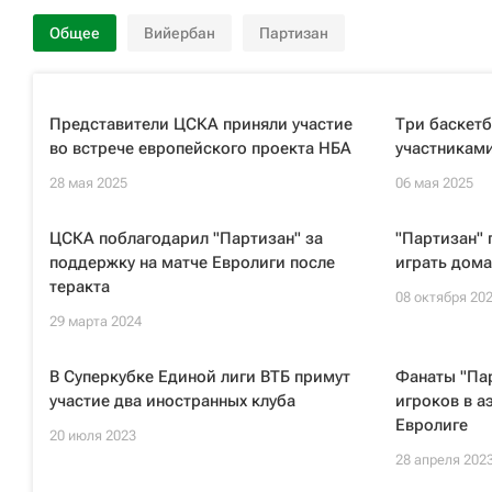
Общее
Вийербан
Партизан
Представители ЦСКА приняли участие
Три баскетб
во встрече европейского проекта НБА
участниками
28 мая 2025
06 мая 2025
ЦСКА поблагодарил "Партизан" за
"Партизан"
поддержку на матче Евролиги после
играть дома
теракта
08 октября 20
29 марта 2024
В Суперкубке Единой лиги ВТБ примут
Фанаты "Пар
участие два иностранных клуба
игроков в а
Евролиге
20 июля 2023
28 апреля 202