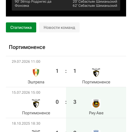
90‎’‎
Эйтор Родригес да
20‎’‎
Себастьян Шиманьский
Фонсека
62‎’‎
Себастьян Шиманьский
Статистика
Новости команд
Портимоненсе
29.07.2026 11:00
1
:
1
Эштрела
Портимоненсе
15.07.2026 15:00
0
:
3
Портимоненсе
Риу Аве
18.10.2025 18:30