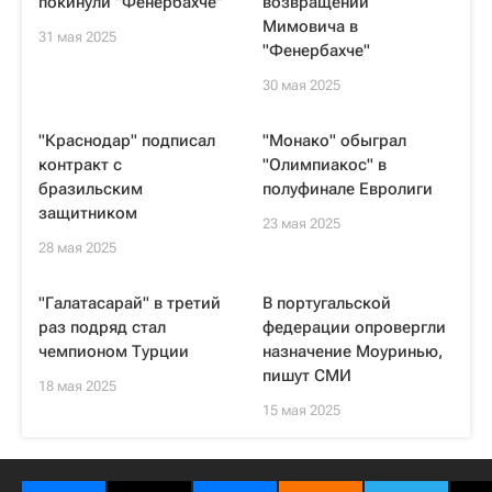
покинули "Фенербахче"
возвращении
Мимовича в
31 мая 2025
"Фенербахче"
30 мая 2025
"Краснодар" подписал
"Монако" обыграл
контракт с
"Олимпиакос" в
бразильским
полуфинале Евролиги
защитником
23 мая 2025
28 мая 2025
"Галатасарай" в третий
В португальской
раз подряд стал
федерации опровергли
чемпионом Турции
назначение Моуринью,
пишут СМИ
18 мая 2025
15 мая 2025