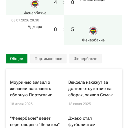
4
:
0
Фенербахче
08.07.2026 20:30
Адмира
0
:
5
Фенербахче
Общее
Портимоненсе
Фенербахче
Моуринью заявил о
Вендела накажут за
желании возглавить
долгое отсутствие на
сборную Португалии
сборах, заявил Семак
18 июля 2025
18 июля 2025
"Фенербахче" ведет
Джеко стал
переговоры с "Зенитом"
футболистом