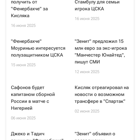
получить от
Стамбулу для семьи
"Фенербахче" за
игрока ЦСКА
Кисляка
16 июня 2025
16 июня 2025
"Фенербахче"
"Зенит" предложил 15
Моуринью интересуется
млн евро за экс-игрока
полузащитником ЦСКА
"Манчестер Юнайтед",
пишут СМИ
15 июня 2025
12 июня 2025
Сафонов будет
Кисляк отреагировал на
капитаном сборной
новости о возможном
России в матче с
трансфере в "Спартак"
Нигерией
02 июня 2025
06 июня 2025
Джеко и Тадич
"Зенит" объявил о