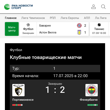
Главное
Лига Чемпионов
РПЛ
Лига Европы
АПЛ
Ла Лига
2
Бавария
Матч-
Футбол
Теннис
центр
1
Астон Вилла
Завершен
07.08 18:00
Футбол
Клубные товарищеские матчи
Тур:
1
Время начала:
17.07.2025 в 22:00
Завершен
1
:
2
Портимоненсе
Фенербахче