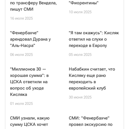
по трансферу Вендела,
"Фиорентины"
пишут СМИ
10 июля 2025
16 июля 2025
"Фенербахче"
"Я там окажусь": Кисляк
арендовал Дурана у
ответил на слухи о
"Аль-Насра"
переходе в Европу
06 июля 2025
05 июля 2025
"Миллионов 30 —
Набабкин считает, что
хорошая сумма": в
Кисляку еще рано
ЦСКА ответили на
переходить в
вопрос об уходе
европейский клуб
Кисляка
30 июня 2025
01 июля 2025
СМИ узнали, какую
СМИ: "Фенербахче"
сумму ЦСКА хочет
провел экскурсию по