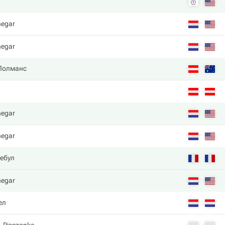
negar
negar
Полманс
п
negar
negar
Ребул
negar
ел