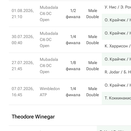
У. Нис
Э. Ро
Mubadala
01.08.2026,
1/2
Male
Citi DC
21:10
финала
Double
Open
О. Крайчек
О. Крайчек
Mubadala
30.07.2026,
1/4
Male
Citi DC
00:40
финала
Double
Open
К. Харрисон
О. Крайчек
Mubadala
27.07.2026,
1/8
Male
Citi DC
21:45
финала
Double
Open
R. Jodar
Б. 
О. Крайчек
07.07.2026,
Wimbledon
1/4
Male
16:45
ATP
финала
Double
Т. Коккинаки
Theodore Winegar