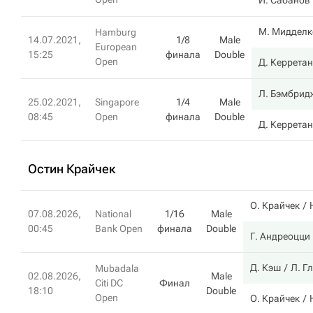
И. Сабанов
М. Мидделк
Hamburg
14.07.2021,
1/8
Male
European
15:25
финала
Double
Open
Д. Керрета
Л. Бэмбрид
25.02.2021,
Singapore
1/4
Male
08:45
Open
финала
Double
Д. Керрета
Остин Крайчек
О. Крайчек
07.08.2026,
National
1/16
Male
00:45
Bank Open
финала
Double
Г. Андреоцци
Д. Кэш
Л. Г
Mubadala
02.08.2026,
Male
Citi DC
Финал
18:10
Double
Open
О. Крайчек