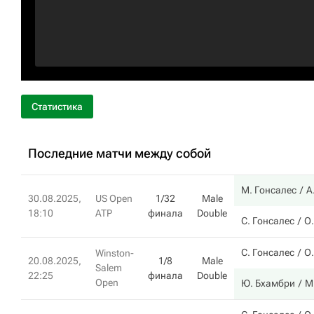
Статистика
Последние матчи между собой
М. Гонсалес
А
30.08.2025,
US Open
1/32
Male
18:10
ATP
финала
Double
С. Гонсалес
О
С. Гонсалес
О
Winston-
20.08.2025,
1/8
Male
Salem
22:25
финала
Double
Open
Ю. Бхамбри
М