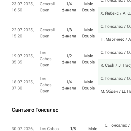
С. Гонсалес
О
23.07.2025,
Generali
1/4
Male
16:50
Open
финала
Double
Х. Йебенс
А. О
С. Гонсалес
О
22.07.2025,
Generali
1/8
Male
15:20
Open
финала
Double
П. Мартинес
А
С. Гонсалес
О
Los
19.07.2025,
1/2
Male
Cabos
05:35
финала
Double
Open
R. Cash
J. Trac
С. Гонсалес
О
Los
18.07.2025,
1/4
Male
Cabos
07:30
финала
Double
Open
М. Эбден
Д. П
Сантьяго Гонсалес
С. Гонсалес
30.07.2026,
Los Cabos
1/8
Male