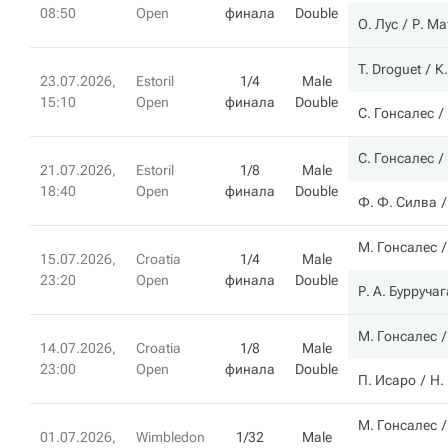
08:50
Open
финала
Double
О. Лус
Р. Ма
T. Droguet
К
23.07.2026,
Estoril
1/4
Male
15:10
Open
финала
Double
С. Гонсалес
С. Гонсалес
21.07.2026,
Estoril
1/8
Male
18:40
Open
финала
Double
Ф. Ф. Силва
М. Гонсалес
15.07.2026,
Croatia
1/4
Male
23:20
Open
финала
Double
Р. А. Бурручаг
М. Гонсалес
14.07.2026,
Croatia
1/8
Male
23:00
Open
финала
Double
П. Исаро
Н.
М. Гонсалес
01.07.2026,
Wimbledon
1/32
Male