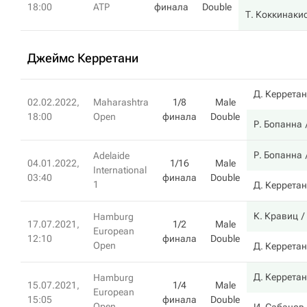
18:00
ATP
финала
Double
Т. Коккинаки
Джеймс Керретани
Д. Керрета
02.02.2022,
Maharashtra
1/8
Male
18:00
Open
финала
Double
Р. Бопанна
Р. Бопанна
Adelaide
04.01.2022,
1/16
Male
International
03:40
финала
Double
1
Д. Керрета
К. Кравиц
Hamburg
17.07.2021,
1/2
Male
European
12:10
финала
Double
Open
Д. Керрета
Д. Керрета
Hamburg
15.07.2021,
1/4
Male
European
15:05
финала
Double
Open