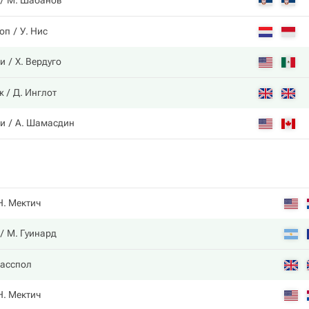
М. Шабанов
оп
У. Нис
ни
Х. Вердуго
ж
Д. Инглот
ни
А. Шамасдин
Н. Мектич
М. Гуинард
ласспол
Н. Мектич