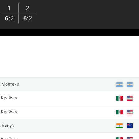
1
2
6
:
2
6
:
2
. Молтени
. Крайчек
. Крайчек
. Винус