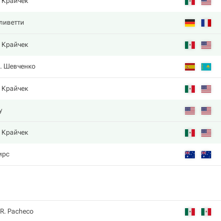
. Крайчек
ливетти
. Крайчек
. Шевченко
. Крайчек
y
. Крайчек
ирс
R. Pacheco