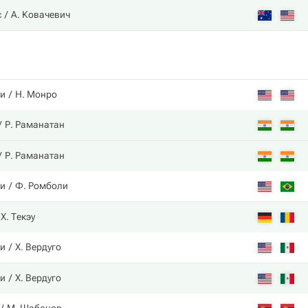
с
А. Ковачевич
ни
Н. Монро
Р. Раманатан
Р. Раманатан
ни
Ф. Ромболи
Х. Текэу
ни
Х. Вердуго
ни
Х. Вердуго