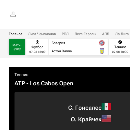
Главное
Лига Чемпионов
РПЛ
Лига Европы
АПЛ
Ла Лига
Бавария
Матч-
Футбол
Теннис
центр
Астон Вилла
07.08 15:00
07.08 18:00
Теннис
ATP
- Los Cabos Open
С. Гонсалес
О. Крайчек