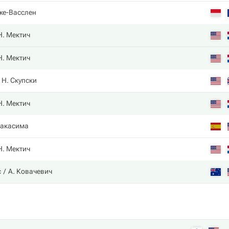
же-Васслен
Н. Мектич
Н. Мектич
Н. Скупски
Н. Мектич
Накаcима
Н. Мектич
с
А. Ковачевич