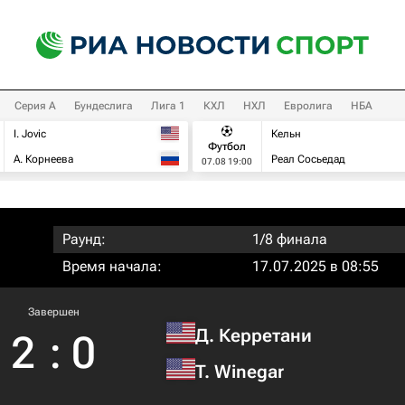
Серия А
Бундеслига
Лига 1
КХЛ
НХЛ
Евролига
НБА
I. Jovic
Кельн
Футбол
А. Корнеева
Реал Сосьедад
07.08 19:00
Раунд:
1/8 финала
Время начала:
17.07.2025 в 08:55
Завершен
Д. Керретани
2
:
0
T. Winegar