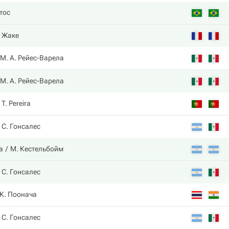
тос
. Жаке
М. А. Рейес-Варела
М. А. Рейес-Варела
T. Pereira
С. Гонсалес
а
М. Кестельбойм
С. Гонсалес
 К. Поонача
С. Гонсалес