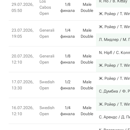
R. Ho
B. Kittay
Los
29.07.2026,
1/8
Male
Cabos
05:50
финала
Double
Open
Ж. Ройер
T. Wi
Ж. Ройер
T. Wi
23.07.2026,
Generali
1/4
Male
19:05
Open
финала
Double
Л. Мидлер
М. 
N. Hipfl
С. Коп
20.07.2026,
Generali
1/8
Male
12:10
Open
финала
Double
Ж. Ройер
T. Wi
Ж. Ройер
T. Wi
17.07.2026,
Swedish
1/2
Male
13:30
Open
финала
Double
С. Думбиа
Ф. 
Ж. Ройер
T. Wi
16.07.2026,
Swedish
1/4
Male
12:10
Open
финала
Double
С. Арендс
Д. П