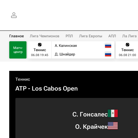
Главное
Лига Чемпионов
РПЛ
Лига Европы
АПЛ
Ла Лига
А. Калинская
Матч-
Теннис
Теннис
центр
Д. Шнайдер
06.08 19:45
06.08 21:00
Теннис
ATP
- Los Cabos Open
С. Гонсалес
О. Крайчек