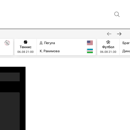
Д. Пегула
Браг
Теннис
Футбол
К. Рахимова
Дин
06.08 21:00
06.08 21:30