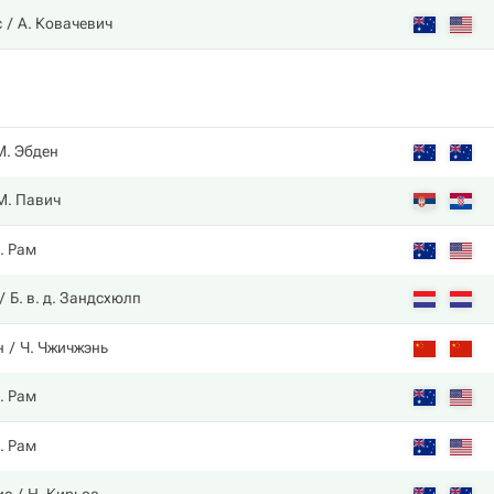
с
А. Ковачевич
М. Эбден
М. Павич
. Рам
Б. в. д. Зандсхюлп
н
Ч. Чжичжэнь
. Рам
. Рам