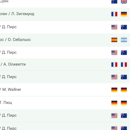
 Суон
слен
Л. Зигемунд
Д. Пирс
рс
О. Себальос
Д. Пирс
А. Оливетти
Д. Пирс
M. Wallner
Т. Пюц
Д. Пирс
Д. Пирс