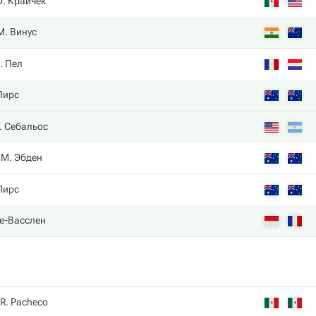
О. Крайчек
М. Винус
. Пел
Пирс
. Себальос
М. Эбден
Пирс
же-Васслен
R. Pacheco