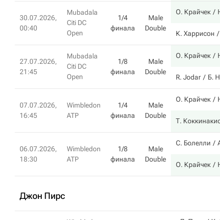
О. Крайчек
Mubadala
30.07.2026,
1/4
Male
Citi DC
00:40
финала
Double
Open
К. Харрисон
О. Крайчек
Mubadala
27.07.2026,
1/8
Male
Citi DC
21:45
финала
Double
Open
R. Jodar
Б. 
О. Крайчек
07.07.2026,
Wimbledon
1/4
Male
16:45
ATP
финала
Double
Т. Коккинаки
С. Болелли
06.07.2026,
Wimbledon
1/8
Male
18:30
ATP
финала
Double
О. Крайчек
Джон Пирс