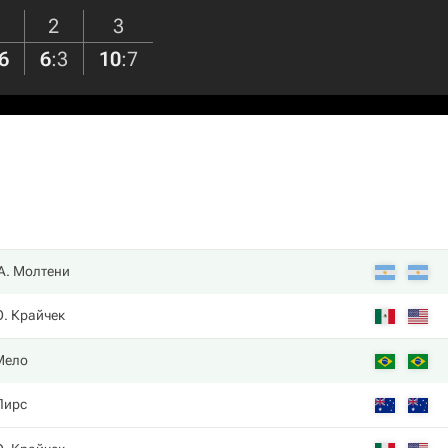
2
3
6
6
:
3
10
:
7
А. Молтени
О. Крайчек
Мело
Пирс