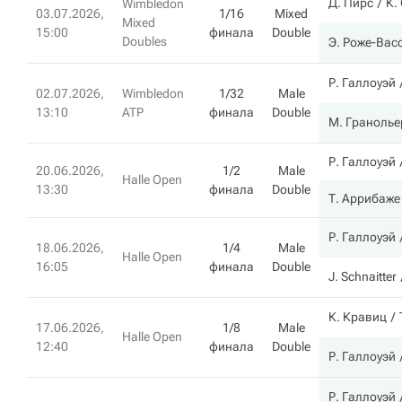
Д. Пирс
К.
Wimbledon
03.07.2026,
1/16
Mixed
Mixed
15:00
финала
Double
Doubles
Э. Роже-Вас
Р. Галлоуэй
02.07.2026,
Wimbledon
1/32
Male
13:10
ATP
финала
Double
М. Гранолье
Р. Галлоуэй
20.06.2026,
1/2
Male
Halle Open
13:30
финала
Double
Т. Аррибаже
Р. Галлоуэй
18.06.2026,
1/4
Male
Halle Open
16:05
финала
Double
J. Schnaitter
К. Кравиц
17.06.2026,
1/8
Male
Halle Open
12:40
финала
Double
Р. Галлоуэй
Р. Галлоуэй