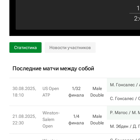
1
2
:
Статистика
Новости участников
Последние матчи между собой
М. Гонсалес
30.08.2025,
US Open
1/32
Male
18:10
ATP
финала
Double
С. Гонсалес
Р. Матос
М. 
Winston-
21.08.2025,
1/4
Male
Salem
22:30
финала
Double
Open
М. Эбден
Д. 