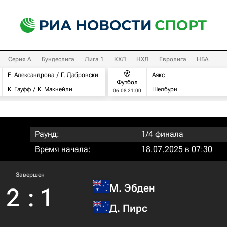
Серия А
Бундеслига
Лига 1
КХЛ
НХЛ
Евролига
НБА
Е. Александрова
Г. Дабровски
Аякс
Футбол
К. Гауфф
К. Макнейли
Шелбурн
06.08 21:00
Раунд:
1/4 финала
Время начала:
18.07.2025 в 07:30
Завершен
М. Эбден
2
:
1
Д. Пирс