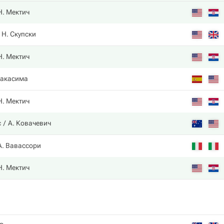
Н. Мектич
Н. Скупски
Н. Мектич
Накаcима
Н. Мектич
с
А. Ковачевич
А. Вавассори
Н. Мектич