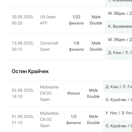
Т. Коккинак
М. Эбден
Д
30.08.2025,
US Open
1/32
Male
00:20
ATP
финала
Double
К. Врзевиек
М. Эбден
Д
13.08.2025,
Cincinnati
1/8
Male
20:15
Open
финала
Double
Д. Кэш
Л. 
Остин Крайчек
Д. Кэш
Л. Г
Mubadala
02.08.2026,
Male
Citi DC
Финал
18:10
Double
Open
О. Крайчек
У. Нис
Э. Ро
Mubadala
01.08.2026,
1/2
Male
Citi DC
21:10
финала
Double
Open
О. Крайчек