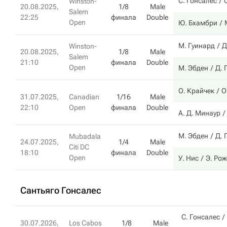
С. Гонсалес
Winston-
20.08.2025,
1/8
Male
Salem
22:25
финала
Double
Open
Ю. Бхамбри
М. Гуинард
Д
Winston-
20.08.2025,
1/8
Male
Salem
21:10
финала
Double
Open
М. Эбден
Д. 
О. Крайчек
О
31.07.2025,
Canadian
1/16
Male
22:10
Open
финала
Double
А. Д. Минаур
М. Эбден
Д. 
Mubadala
24.07.2025,
1/4
Male
Citi DC
18:10
финала
Double
Open
У. Нис
Э. Ро
Сантьяго Гонсалес
С. Гонсалес
30.07.2026,
Los Cabos
1/8
Male