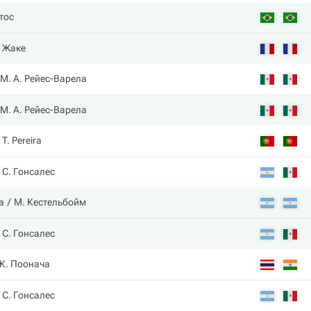
тос
. Жаке
М. А. Рейес-Варела
М. А. Рейес-Варела
T. Pereira
С. Гонсалес
а
М. Кестельбойм
С. Гонсалес
 К. Поонача
С. Гонсалес