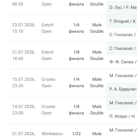
08:50
Open
финала
Double
О. Лус
Р. Ма
T. Droguet
К
23.07.2026,
Estoril
1/4
Male
15:10
Open
финала
Double
С. Гонсалес
С. Гонсалес
21.07.2026,
Estoril
1/8
Male
18:40
Open
финала
Double
Ф. Ф. Силва
М. Гонсалес
15.07.2026,
Croatia
1/4
Male
23:20
Open
финала
Double
Р. А. Бурручаг
М. Гонсалес
14.07.2026,
Croatia
1/8
Male
23:00
Open
финала
Double
П. Исаро
Н.
М. Гонсалес
01.07.2026,
Wimbledon
1/32
Male