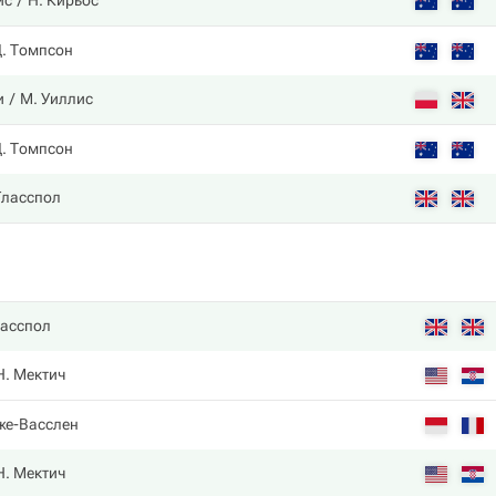
ис
Н. Кирьос
. Томпсон
и
М. Уиллис
. Томпсон
Гласспол
ласспол
Н. Мектич
же-Васслен
Н. Мектич