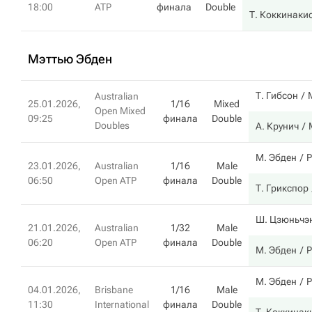
18:00
ATP
финала
Double
Т. Коккинаки
Мэттью Эбден
Т. Гибсон
Australian
25.01.2026,
1/16
Mixed
Open Mixed
09:25
финала
Double
Doubles
А. Крунич
М. Эбден
Р
23.01.2026,
Australian
1/16
Male
06:50
Open ATP
финала
Double
Т. Грикспор
Ш. Цзюньчэ
21.01.2026,
Australian
1/32
Male
06:20
Open ATP
финала
Double
М. Эбден
Р
М. Эбден
Р
04.01.2026,
Brisbane
1/16
Male
11:30
International
финала
Double