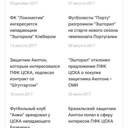
02 декабря 2017
27 августа 2017
ФК "Локомотив"
Футболисты "Порту"
интересуется
разгромили "Эшторил"
нападающим
на старте нового сезона
"Эшторила" Клебером
чемпионата Португалии
13 августа 2017
09 августа 2017
Защитник Аилтон,
"Эшторил" отклонил
которым интересовался
предложение ПФК
ПФК ЦСКА, подписал
ЦСКА о покупке
контракт со
защитника Аилтона –
"Штутгартом"
СМИ
18 июля 2017
23 июня 2017
Футбольный клуб
Бразильский защитник
"Анжи" арендовал у
Аилтон попал в сферу
ЦСКА нападающего
интересов ПФК ЦСКА
Базелюка