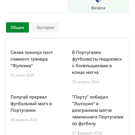
Визела
Общее
Эшторил
Силва покинул пост
В Португалии
главного тренера
футболисты подрались
"Фулхэма"
с болельщиками в
конце матча
02 июня 2026
22 апреля 2024
Попугай прервал
"Порту" победил
футбольный матч в
"Эшторил" в
Португалии
доигранном матче
чемпионата Португалии
05 апреля 2023
по футболу
21 февраля 2018