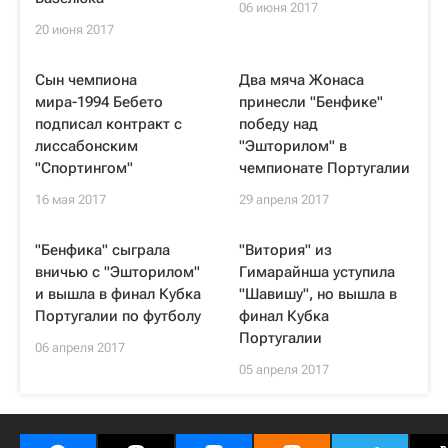
06 июня 2017
20 июня 2017
Сын чемпиона
Два мяча Жонаса
мира-1994 Бебето
принесли "Бенфике"
подписал контракт с
победу над
лиссабонским
"Эшторилом" в
"Спортингом"
чемпионате Португалии
16 мая 2017
29 апреля 2017
"Бенфика" сыграла
"Витория" из
вничью с "Эшторилом"
Гимарайнша уступила
и вышла в финал Кубка
"Шавишу", но вышла в
Португалии по футболу
финал Кубка
Португалии
06 апреля 2017
05 апреля 2017