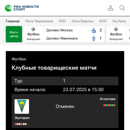
Главное
Лига Чемпионов
РПЛ
Лига Европы
АПЛ
Ла Лига
3
Динамо Москва
Матч-
Футбол
Футбол
центр
1
Динамо Махачкала
Завершен
Завершен
Футбол
Клубные товарищеские матчи
Тур:
1
Время начала:
23.07.2025 в 15:00
Атлетико
Отменен
Эшторил