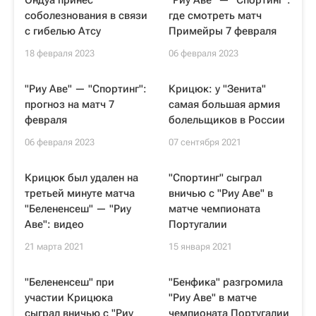
Ондуа принес
"Риу Аве" — "Спортинг":
соболезнования в связи
где смотреть матч
с гибелью Атсу
Примейры 7 февраля
18 февраля 2023
06 февраля 2023
"Риу Аве" — "Спортинг":
Крицюк: у "Зенита"
прогноз на матч 7
самая большая армия
февраля
болельщиков в России
06 февраля 2023
07 сентября 2021
Крицюк был удален на
"Спортинг" сыграл
третьей минуте матча
вничью с "Риу Аве" в
"Белененсеш" — "Риу
матче чемпионата
Аве": видео
Португалии
21 марта 2021
15 января 2021
"Белененсеш" при
"Бенфика" разгромила
участии Крицюка
"Риу Аве" в матче
сыграл вничью с "Риу
чемпионата Португалии