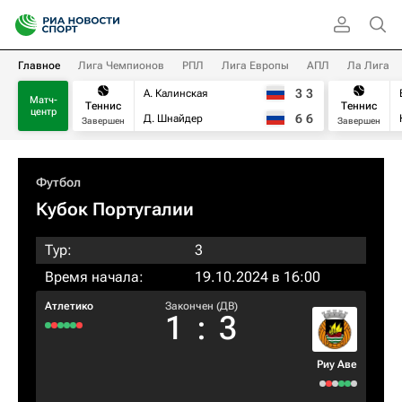
Главное
Лига Чемпионов
РПЛ
Лига Европы
АПЛ
Ла Лига
3
3
А. Калинская
Матч-
Теннис
Теннис
центр
6
6
Д. Шнайдер
Завершен
Завершен
Футбол
Кубок Португалии
Тур:
3
Время начала:
19.10.2024 в 16:00
Атлетико
Закончен (ДВ)
1
:
3
Риу Аве