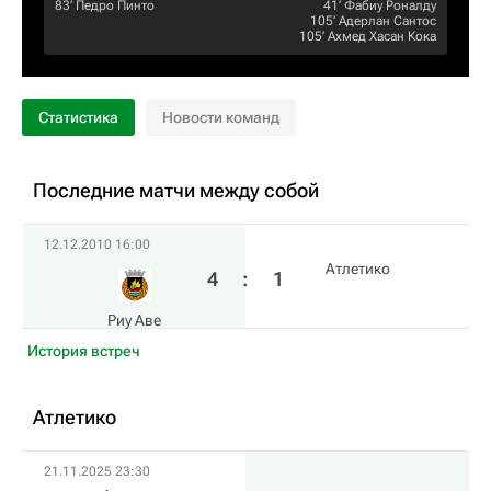
83‎’‎
Педро Пинто
41‎’‎
Фабиу Роналду
105‎’‎
Адерлан Сантос
105‎’‎
Ахмед Хасан Кока
Статистика
Новости команд
Последние матчи между собой
12.12.2010 16:00
Атлетико
4
:
1
Риу Аве
История встреч
Атлетико
21.11.2025 23:30