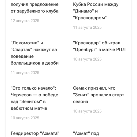
получил предложение
Кубка России между
от зарубежного клуба
"Динамо" и
"Краснодаром"
12 августа 2025
11 августа 2025
"Локомотив" и
"Краснодар" обыграл
"Спартак" накажут за
"Оренбург" в матче РПЛ
поведение
10 августа 2025
болельщиков в дерби
11 августа 2025
"Это только начало":
Семак признал, что
Черчесов — о победе
"Зенит" провалил старт
над "Зенитом" в
сезона
дебютном матче
10 августа 2025
10 августа 2025
Гендиректор "Ахмата"
"Ахмат" под