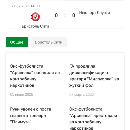
21.07.2026 14:00
Ньюпорт Каунти
0
:
0
Бристоль Сити
Общее
Бристоль Сити
Экс-футболиста
FA продлила
"Арсенала" посадили за
дисквалификацию
контрабанду
вратаря "Миллуолла" за
наркотиков
жуткий фол
05 июня 2025
07 марта 2025
Руни уволен с поста
Экс-футболиста
главного тренера
"Арсенала" арестовали
"Плимута"
за контрабанду
наркотиков