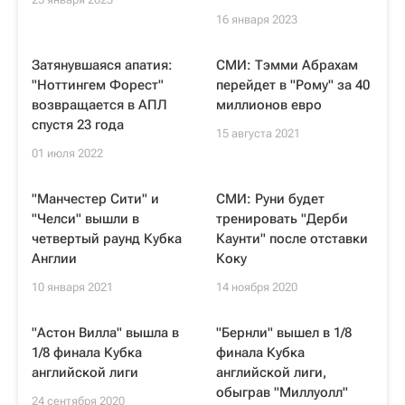
16 января 2023
Затянувшаяся апатия:
СМИ: Тэмми Абрахам
"Ноттингем Форест"
перейдет в "Рому" за 40
возвращается в АПЛ
миллионов евро
спустя 23 года
15 августа 2021
01 июля 2022
"Манчестер Сити" и
СМИ: Руни будет
"Челси" вышли в
тренировать "Дерби
четвертый раунд Кубка
Каунти" после отставки
Англии
Коку
10 января 2021
14 ноября 2020
"Астон Вилла" вышла в
"Бернли" вышел в 1/8
1/8 финала Кубка
финала Кубка
английской лиги
английской лиги,
обыграв "Миллуолл"
24 сентября 2020