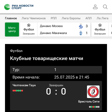
Главное
Лига Чемпионов
РПЛ
Лига Европы
АПЛ
Ла Лига
3
Динамо Москва
Матч-
Футбол
Футбол
центр
1
Динамо Махачкала
Завершен
Завершен
Футбол
Клубные товарищеские матчи
Тур:
1
Время начала:
25.07.2025 в 21:45
Челтенхэм Таун
Завершен
0
:
0
Бристоль Сити