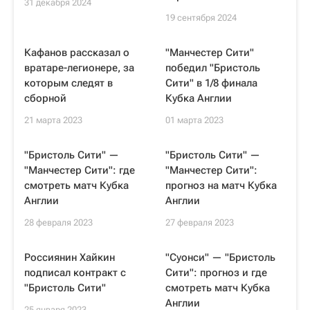
31 декабря 2024
19 сентября 2024
Кафанов рассказал о
"Манчестер Сити"
вратаре-легионере, за
победил "Бристоль
которым следят в
Сити" в 1/8 финала
сборной
Кубка Англии
21 марта 2023
01 марта 2023
"Бристоль Сити" —
"Бристоль Сити" —
"Манчестер Сити": где
"Манчестер Сити":
смотреть матч Кубка
прогноз на матч Кубка
Англии
Англии
28 февраля 2023
27 февраля 2023
Россиянин Хайкин
"Суонси" — "Бристоль
подписал контракт с
Сити": прогноз и где
"Бристоль Сити"
смотреть матч Кубка
Англии
25 января 2023