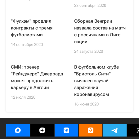
23 сентября 2020
"Фулхэм" продлил
Сборная Венгрии
контракты с тремя
назвала состав на матч
футболистами
с россиянами в Лиге
наций
14 сентября 2020
24 августа 2020
СМИ: тренер
В футбольном клубе
"Рейнджерс" Джеррард
"Бристоль Сити"
может продолжить
выявлен случай
карьеру в Англии
заражения
коронавирусом
12 июля 2020
16 июня 2020