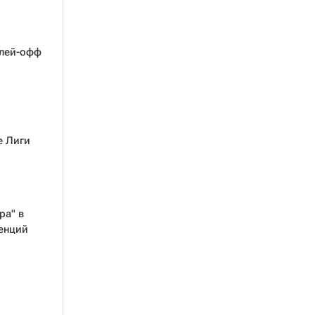
плей-офф
е Лиги
ра" в
енций