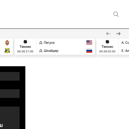
Д. Пегула
А. С
Теннис
Теннис
Д. Шнайдер
Е. А
08.08 21:00
09.08 02:00
ш