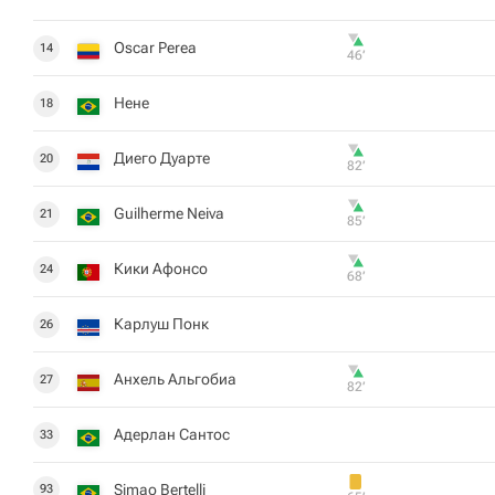
Oscar Perea
14
46‎’‎
Нене
18
Диего Дуарте
20
82‎’‎
Guilherme Neiva
21
85‎’‎
Кики Афонсо
24
68‎’‎
Карлуш Понк
26
Анхель Альгобиа
27
82‎’‎
Адерлан Сантос
33
Simao Bertelli
93