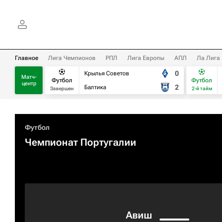
Главное
Лига Чемпионов
РПЛ
Лига Европы
АПЛ
Ла Лига
0
Крылья Советов
Матч-
Футбол
Футбол
центр
2
Балтика
Завершен
2-й тайм
Футбол
Чемпионат Португалии
Авиш