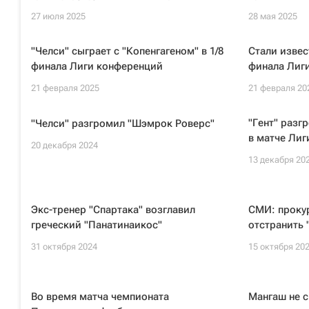
27 июля 2025
28 мая 2025
"Челси" сыграет с "Копенгагеном" в 1/8
Стали извес
финала Лиги конференций
финала Лиг
21 февраля 2025
21 февраля 20
"Гент" разг
"Челси" разгромил "Шэмрок Роверс"
в матче Ли
20 декабря 2024
13 декабря 20
Экс-тренер "Спартака" возглавил
СМИ: прокур
греческий "Панатинаикос"
отстранить 
31 октября 2024
15 октября 20
Во время матча чемпионата
Мангаш не с