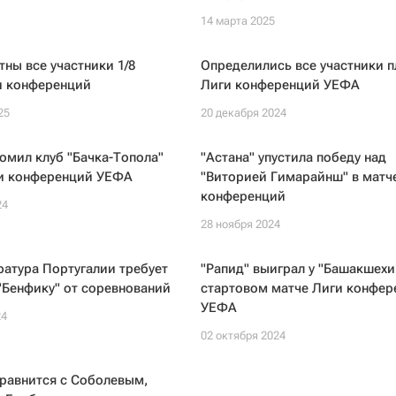
14 марта 2025
тны все участники 1/8
Определились все участники 
и конференций
Лиги конференций УЕФА
25
20 декабря 2024
ромил клуб "Бачка-Топола"
"Астана" упустила победу над
ги конференций УЕФА
"Виторией Гимарайнш" в матч
конференций
24
28 ноября 2024
атура Португалии требует
"Рапид" выиграл у "Башакшехи
"Бенфику" от соревнований
стартовом матче Лиги конфер
УЕФА
24
02 октября 2024
равнится с Соболевым,