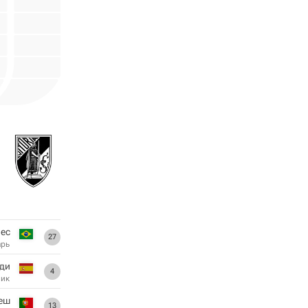
ес
27
арь
нди
4
ник
еш
13