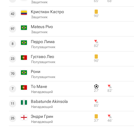
65‎’‎
68‎’‎
Защитник
Кристиан Кастро
42
90‎’‎
Защитник
Mateus Pivo
97
Защитник
Педро Лима
8
82‎’‎
Полузащитник
Густаво Лео
23
90‎’‎
Полузащитник
Рони
70
Полузащитник
То Мане
7
27‎’‎
82‎’‎
Нападающий
Babatunde Akinsola
11
85‎’‎
Нападающий
Эндри Грин
25
37‎’‎
46‎’‎
Нападающий