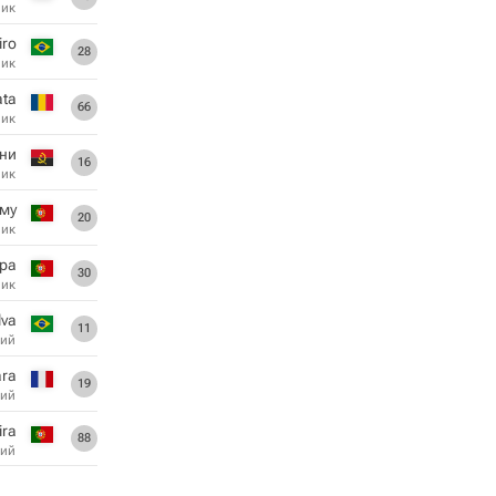
ник
iro
28
ник
ata
66
ник
ни
16
ник
му
20
ник
йра
30
ник
lva
11
ий
ra
19
ий
ira
88
ий