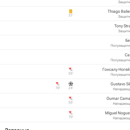
Защит
Thiago Balie
31‎’‎
Защит
Tony Str
Защит
Бе
Полузащит
Са
Полузащит
Гонсалу Ноге
55‎’‎
Полузащит
Gustavo Si
70‎’‎
24‎’‎
Нападающ
Oumar Cama
55‎’‎
Нападающ
Miguel Nogue
70‎’‎
Нападающ