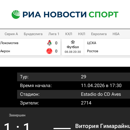
Серия А
Бундеслига
Лига 1
КХЛ
НХЛ
Евролига
НБА
0
Локомотив
ЦСКА
Футбол
0
Акрон
Ростов
08.08 20:30
Тур:
29
Время начала:
11.04.2026 в 17:30
Стадион:
Estadio do CD Aves
Зрители:
2714
Завершен
1
:
1
Витория Гимарайн