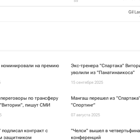
55‎’‎
Gil L
 номинировали на премию
Экс-тренера "Спартака" Вито
уволили из "Панатинаикоса"
5
15 сентября 2025
 переговоры по трансферу
Мангаш перешел из "Спартака"
 "Витории", пишут СМИ
"Спортинг"
5
07 августа 2025
 подписал контракт с
"Челси" вышел в четвертьфина
м защитником
конференций