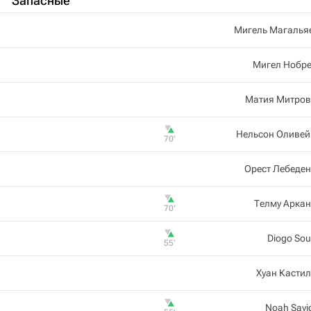
Запасные
Мигель Магалья
Мигел Нобре
Матия Митров
Нельсон Оливей
70‎’‎
Орест Лебеде
Телму Арка
70‎’‎
Diogo So
55‎’‎
Хуан Касти
Noah Savi