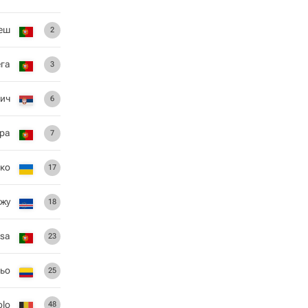
еш
2
га
3
ич
6
ра
7
нко
17
нжу
18
usa
23
льо
25
olo
48