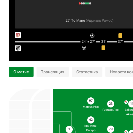
27‎’‎
То Мане
(
Адриэль Рамос
)
24‎’‎
27‎’‎
31‎’‎
37‎’‎
О матче
Трансляция
Статистика
Новости ко
97
23
1
Mateus Pivo
Густаво Лео
Babat
Akin
42
Кристиан
70
1
Кастро