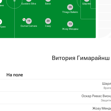
Gustavo Silva
Бени
Шарлес
ане
28
Thiago Balieiro
19
20
5
13
Oumar Camara
Саму
 Грин
Жоау Мендеш
Витория Гимарайнш
На поле
Шарл
Врат
Оскар Ривас Вио
Защит
Жоау Менд