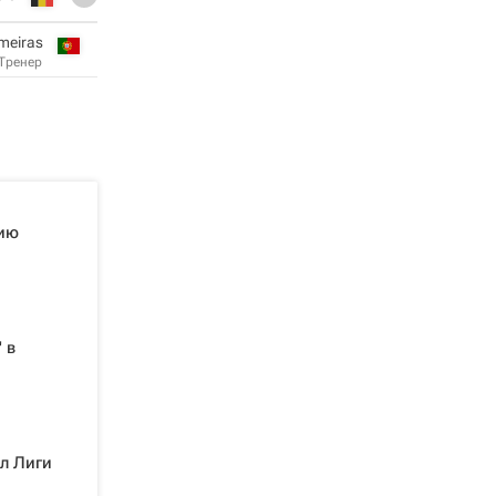
ameiras
Тренер
рию
 в
л Лиги