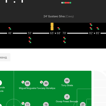
24‎’‎
Gustavo Silva
(
Саму
)
46‎’‎
55‎’‎
65‎’‎
68‎’‎
70‎’‎
82‎’‎
85‎’‎
манд
66
1
88
30
Tony Strata
unde
Miguel Nogueira
Гонсалу Ногейра
sola
4
Оскар Ривас Вионди
11
16
27