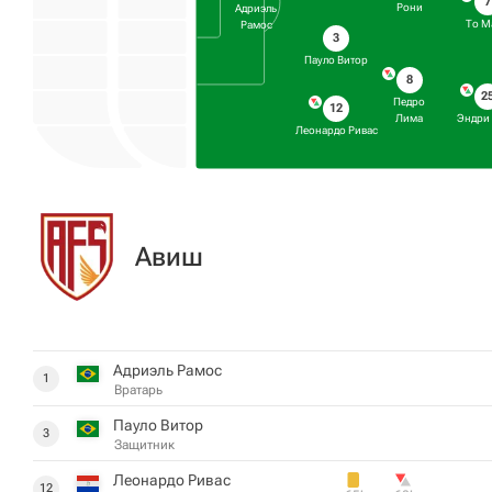
7
Рони
Адриэль
То М
Рамос
3
Пауло Витор
8
2
Педро
12
Лима
Эндри
Леонардо Ривас
Авиш
Адриэль Рамос
1
Вратарь
Пауло Витор
3
Защитник
Леонардо Ривас
12