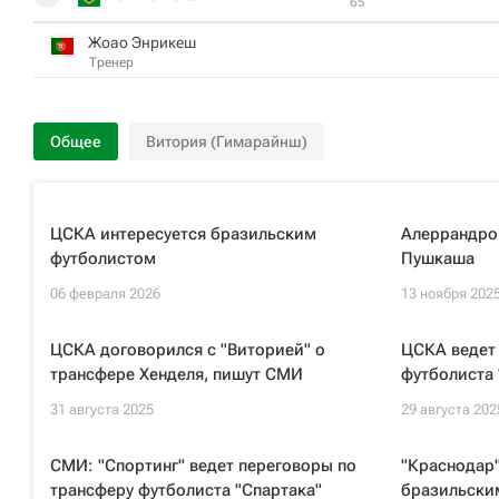
65‎’‎
Жоао Энрикеш
Тренер
Общее
Витория (Гимарайнш)
ЦСКА интересуется бразильским
Алеррандро
футболистом
Пушкаша
06 февраля 2026
13 ноября 202
ЦСКА договорился с "Виторией" о
ЦСКА ведет
трансфере Хенделя, пишут СМИ
футболиста
31 августа 2025
29 августа 202
СМИ: "Спортинг" ведет переговоры по
"Краснодар"
трансферу футболиста "Спартака"
бразильски