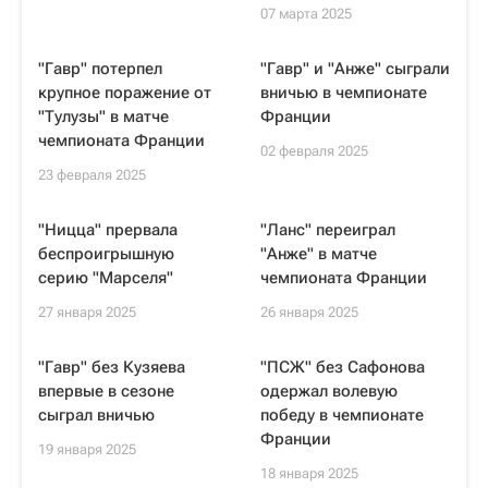
07 марта 2025
"Гавр" потерпел
"Гавр" и "Анже" сыграли
крупное поражение от
вничью в чемпионате
"Тулузы" в матче
Франции
чемпионата Франции
02 февраля 2025
23 февраля 2025
"Ницца" прервала
"Ланс" переиграл
беспроигрышную
"Анже" в матче
серию "Марселя"
чемпионата Франции
27 января 2025
26 января 2025
"Гавр" без Кузяева
"ПСЖ" без Сафонова
впервые в сезоне
одержал волевую
сыграл вничью
победу в чемпионате
Франции
19 января 2025
18 января 2025