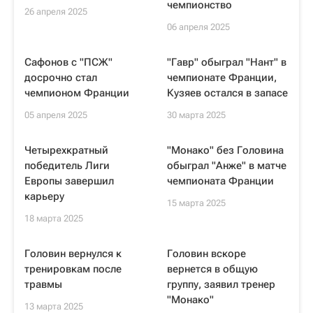
чемпионство
26 апреля 2025
06 апреля 2025
Сафонов с "ПСЖ"
"Гавр" обыграл "Нант" в
досрочно стал
чемпионате Франции,
чемпионом Франции
Кузяев остался в запасе
05 апреля 2025
30 марта 2025
Четырехкратный
"Монако" без Головина
победитель Лиги
обыграл "Анже" в матче
Европы завершил
чемпионата Франции
карьеру
15 марта 2025
18 марта 2025
Головин вернулся к
Головин вскоре
тренировкам после
вернется в общую
травмы
группу, заявил тренер
"Монако"
13 марта 2025