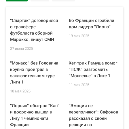
"Спартак" договорился
Во Франции ограбили
о трансфере
дом лидера "Лиона"
футболиста сборной
19 мая 2025
Марокко, пишут СМИ
27 июня 2025
"Монако" без Головина
Хет-трик Рамуша помог
крупно проиграл в
"ПСЖ" разгромить
заключительном туре
"Монпелье" в Лиге 1
Лиги 1
11 мая 2025
18 мая 2025
"Лорьян" обыграл "Кан"
"Эмоции не
и досрочно вышел в
переполняют": Сафонов
Лигу 1 чемпионата
рассказал о своей
Франции
реакции на